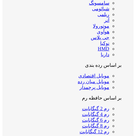
سامسونگ
شیائومی
ریلمی
آنر
موتورولا
هوآوی
جی پلاس
نوکیا
HMD
داریا
بر اساس رده بندی
موبایل اقتصادی
موبایل میان رده
موبایل پرچمدار
بر اساس حافظه رم
رم 2 گیگابایت
رم 4 گیگابایت
رم 6 گیگابایت
رم 8 گیگابایت
رم 12 گیگابایت