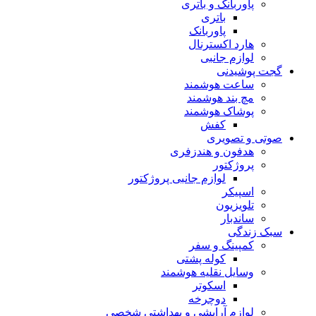
پاوربانک و باتری
باتری
پاوربانک
هارد اکسترنال
لوازم جانبی
گجت پوشیدنی
ساعت هوشمند
مچ بند هوشمند
پوشاک هوشمند
کفش
صوتی و تصویری
هدفون و هندزفری
پروژکتور
لوازم جانبی پروژکتور
اسپیکر
تلویزیون
ساندبار
سبک زندگی
کمپینگ و سفر
کوله پشتی
وسایل نقلیه هوشمند
اسکوتر
دوچرخه
لوازم آرایشی و بهداشتی شخصی