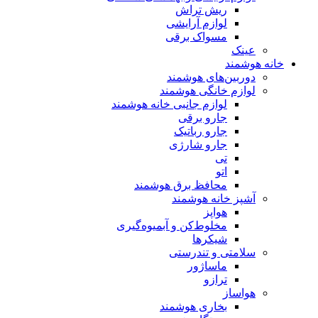
ریش تراش
لوازم آرایشی
مسواک برقی
عینک
خانه هوشمند
دوربین‌های هوشمند
لوازم خانگی هوشمند
لوازم جانبی خانه هوشمند
جارو برقی
جارو رباتیک
جارو شارژی
تی
اتو
محافظ برق هوشمند
آشپز خانه هوشمند
هواپز
مخلوط‌کن و آبمیوه‌گیری
شیکرها
سلامتی و تندرستی
ماساژور
ترازو
هواساز
بخاری هوشمند