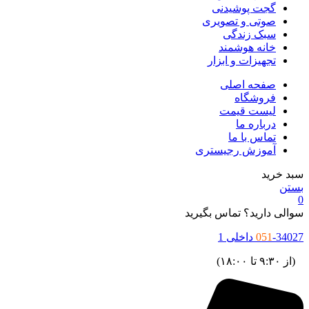
گجت پوشیدنی
صوتی و تصویری
سبک زندگی
خانه هوشمند
تجهیزات و ابزار
صفحه اصلی
فروشگاه
لیست قیمت
درباره ما
تماس با ما
آموزش رجیستری
سبد خرید
بستن
0
سوالی دارید؟ تماس بگیرید
-34027 داخلی 1
051
(از ۹:۳۰ تا ۱۸:۰۰)