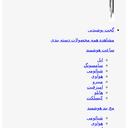
گجت پوشیدنی
مشاهده همه محصولات دسته بندی
ساعت هوشمند
اپل
سامسونگ
شیائومی
هوآوی
میبرو
امیزفیت
هایلو
کیسلکت
مچ بند هوشمند
شیائومی
هواوی