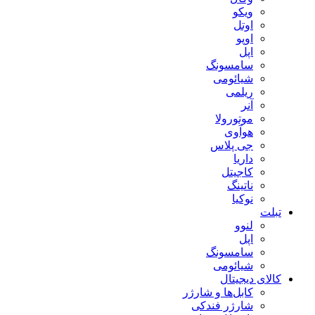
ویکو
اوتل
اوپو
اپل
سامسونگ
شیائومی
ریلمی
آنر
موتورولا
هوآوی
جی پلاس
داریا
کاجیتل
ناتینگ
نوکیا
تبلت
لنوو
اپل
سامسونگ
شیائومی
کالای دیجیتال
کابل‌ها و شارژر
شارژر فندکی