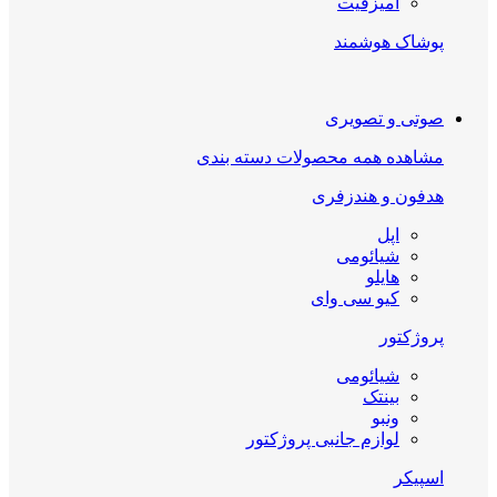
امیزفیت
پوشاک هوشمند
صوتی و تصویری
مشاهده همه محصولات دسته بندی
هدفون و هندزفری
اپل
شیائومی
هایلو
کیو سی وای
پروژکتور
شیائومی
بینتک
ونبو
لوازم جانبی پروژکتور
اسپیکر