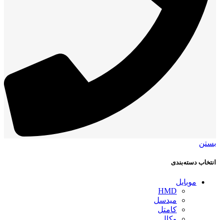
بستن
انتخاب دسته‌بندی
موبایل
HMD
میدسل
کامتل
وکال