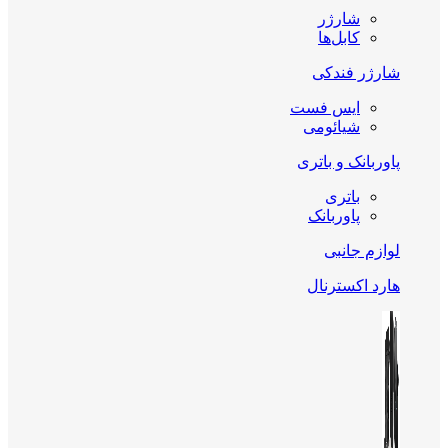
شارژر
کابل‌ها
شارژر فندکی
ایس فست
شیائومی
پاوربانک و باتری
باتری
پاوربانک
لوازم جانبی
هارد اکسترنال