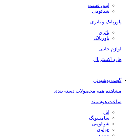
ایس فست
شیائومی
پاوربانک و باتری
باتری
پاوربانک
لوازم جانبی
هارد اکسترنال
گجت پوشیدنی
مشاهده همه محصولات دسته بندی
ساعت هوشمند
اپل
سامسونگ
شیائومی
هوآوی
میبرو