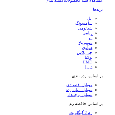
مشاهده همه محصولات دسته بندی
برندها
اپل
سامسونگ
شیائومی
ریلمی
آنر
موتورولا
هوآوی
جی پلاس
نوکیا
HMD
داریا
بر اساس رده بندی
موبایل اقتصادی
موبایل میان رده
موبایل پرچمدار
بر اساس حافظه رم
رم 2 گیگابایت