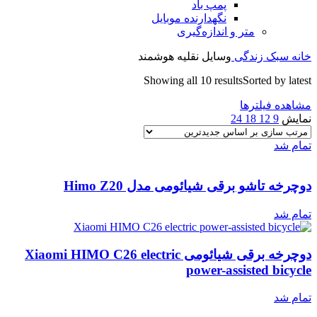
پمپ باد
نگهدارنده موبایل
متر و اندازه‌گیری
خانه
سبک زندگی
وسایل نقلیه هوشمند
Showing all 10 results
Sorted by latest
مشاهده فیلترها
نمایش
9
12
18
24
تمام شد
دوچرخه تاشو برقی شیائومی مدل Himo Z20
تمام شد
دوچرخه برقی شیائومی Xiaomi HIMO C26 electric
power-assisted bicycle
تمام شد