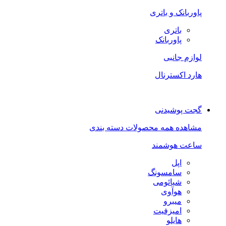
پاوربانک و باتری
باتری
پاوربانک
لوازم جانبی
هارد اکسترنال
گجت پوشیدنی
مشاهده همه محصولات دسته بندی
ساعت هوشمند
اپل
سامسونگ
شیائومی
هوآوی
میبرو
امیزفیت
هایلو