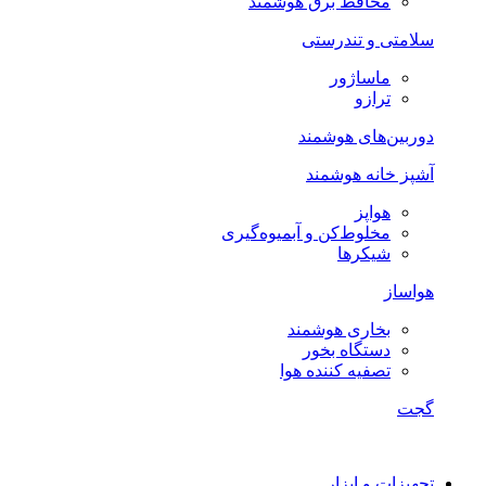
محافظ برق هوشمند
سلامتی و تندرستی
ماساژور
ترازو
دوربین‌های هوشمند
آشپز خانه هوشمند
هواپز
مخلوط‌کن و آبمیوه‌گیری
شیکرها
هواساز
بخاری هوشمند
دستگاه بخور
تصفیه کننده هوا
گجت
تجهیزات و ابزار