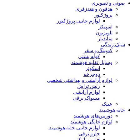
صوتی و تصویری
هدفون و هندزفری
پروژکتور
لوازم جانبی پروژکتور
اسپیکر
تلویزیون
ساندبار
سبک زندگی
کمپینگ و سفر
کوله پشتی
وسایل نقلیه هوشمند
اسکوتر
دوچرخه
لوازم آرایشی و بهداشتی شخصی
ریش تراش
لوازم آرایشی
مسواک برقی
عینک
خانه هوشمند
دوربین‌های هوشمند
لوازم خانگی هوشمند
لوازم جانبی خانه هوشمند
جارو برقی
جارو رباتیک