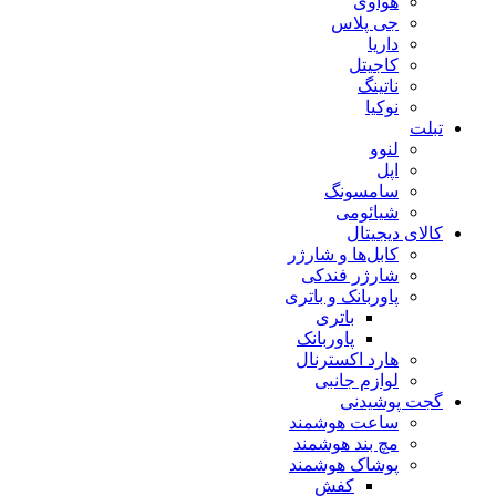
هوآوی
جی پلاس
داریا
کاجیتل
ناتینگ
نوکیا
تبلت
لنوو
اپل
سامسونگ
شیائومی
کالای دیجیتال
کابل‌ها و شارژر
شارژر فندکی
پاوربانک و باتری
باتری
پاوربانک
هارد اکسترنال
لوازم جانبی
گجت پوشیدنی
ساعت هوشمند
مچ بند هوشمند
پوشاک هوشمند
کفش