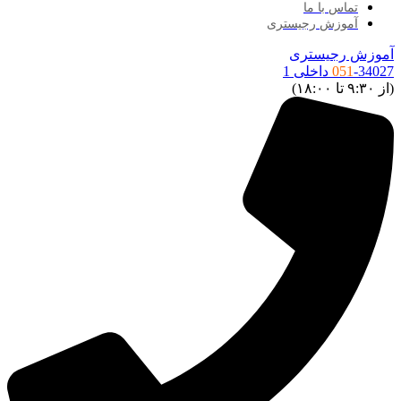
تماس با ما
آموزش رجیستری
آموزش رجیستری
-34027 داخلی 1
051
(از ۹:۳۰ تا ۱۸:۰۰)