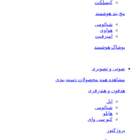
کیسلکت
مچ بند هوشمند
شیائومی
هواوی
امیزفیت
پوشاک هوشمند
صوتی و تصویری
مشاهده همه محصولات دسته بندی
هدفون و هندزفری
اپل
شیائومی
هایلو
کیو سی وای
پروژکتور