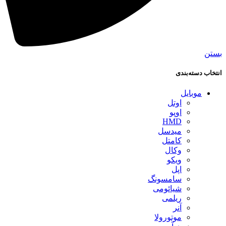
بستن
انتخاب دسته‌بندی
موبایل
اوتل
اوپو
HMD
میدسل
کامتل
وکال
ویکو
اپل
سامسونگ
شیائومی
ریلمی
آنر
موتورولا