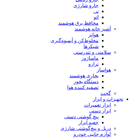
جارو شارژی
تی
اتو
محافظ برق هوشمند
آشپز خانه هوشمند
هواپز
مخلوط‌کن و آبمیوه‌گیری
شیکرها
سلامتی و تندرستی
ماساژور
ترازو
هواساز
بخاری هوشمند
دستگاه بخور
تصفیه کننده هوا
گجت
تجهیزات و ابزار
ابزار تعمیرات
ابزار دستی
پیچ گوشتی دستی
جعبه ابزار
دریل و پیچ‌گوشتی شارژی
لوازم جانبی خودرو