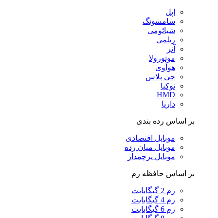
اپل
سامسونگ
شیائومی
ریلمی
آنر
موتورولا
هوآوی
جی پلاس
نوکیا
HMD
داریا
بر اساس رده بندی
موبایل اقتصادی
موبایل میان رده
موبایل پرچمدار
بر اساس حافظه رم
رم 2 گیگابایت
رم 4 گیگابایت
رم 6 گیگابایت