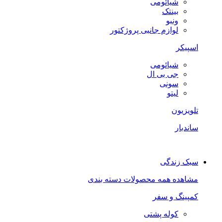
شیائومی
بینتک
ونبو
لوازم جانبی پروژکتور
اسپیکر
شیائومی
جی بی ال
سونی
لیتو
تلویزیون
ساندبار
سبک زندگی
مشاهده همه محصولات دسته بندی
کمپینگ و سفر
کوله پشتی