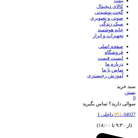
تبلت
کالای دیجیتال
گجت پوشیدنی
صوتی و تصویری
سبک زندگی
خانه هوشمند
تجهیزات و ابزار
صفحه اصلی
فروشگاه
لیست قیمت
درباره ما
تماس با ما
آموزش رجیستری
سبد خرید
بستن
0
سوالی دارید؟ تماس بگیرید
-34027 داخلی 1
051
(از ۹:۳۰ تا ۱۸:۰۰)