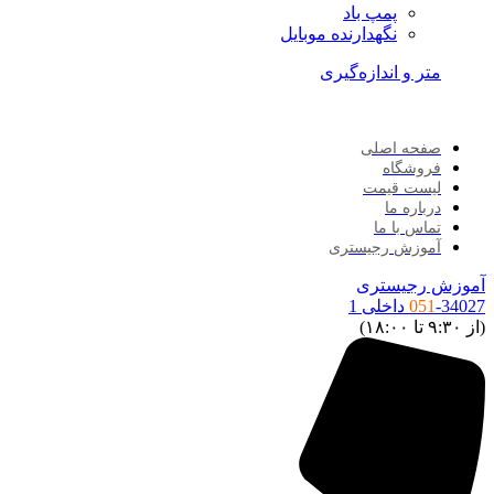
پمپ باد
نگهدارنده موبایل
متر و اندازه‌گیری
صفحه اصلی
فروشگاه
لیست قیمت
درباره ما
تماس با ما
آموزش رجیستری
آموزش رجیستری
-34027 داخلی 1
051
(از ۹:۳۰ تا ۱۸:۰۰)