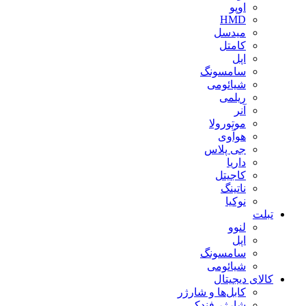
اوپو
HMD
میدسل
کامتل
اپل
سامسونگ
شیائومی
ریلمی
آنر
موتورولا
هوآوی
جی پلاس
داریا
کاجیتل
ناتینگ
نوکیا
تبلت
لنوو
اپل
سامسونگ
شیائومی
کالای دیجیتال
کابل‌ها و شارژر
شارژر فندکی