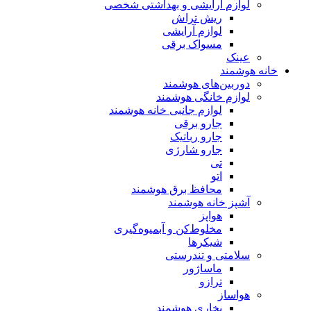
لوازم آرایشی و بهداشتی شخصی
ریش تراش
لوازم آرایشی
مسواک برقی
عینک
خانه هوشمند
دوربین‌های هوشمند
لوازم خانگی هوشمند
لوازم جانبی خانه هوشمند
جارو برقی
جارو رباتیک
جارو شارژی
تی
اتو
محافظ برق هوشمند
آشپز خانه هوشمند
هواپز
مخلوط‌کن و آبمیوه‌گیری
شیکرها
سلامتی و تندرستی
ماساژور
ترازو
هواساز
بخاری هوشمند