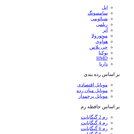
اپل
سامسونگ
شیائومی
ریلمی
آنر
موتورولا
هوآوی
جی پلاس
نوکیا
HMD
داریا
بر اساس رده بندی
موبایل اقتصادی
موبایل میان رده
موبایل پرچمدار
بر اساس حافظه رم
رم 2 گیگابایت
رم 4 گیگابایت
رم 6 گیگابایت