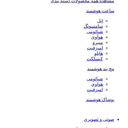
مشاهده همه محصولات دسته بندی
ساعت هوشمند
اپل
سامسونگ
شیائومی
هوآوی
میبرو
امیزفیت
هایلو
کیسلکت
مچ بند هوشمند
شیائومی
هواوی
امیزفیت
پوشاک هوشمند
صوتی و تصویری