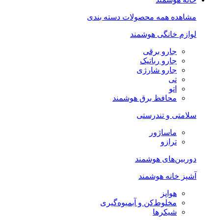
مشاهده همه محصولات دسته بندی
لوازم خانگی هوشمند
جارو برقی
جارو رباتیک
جارو شارژی
تی
اتو
محافظ برق هوشمند
سلامتی و تندرستی
ماساژور
ترازو
دوربین‌های هوشمند
آشپز خانه هوشمند
هواپز
مخلوط‌کن و آبمیوه‌گیری
شیکرها