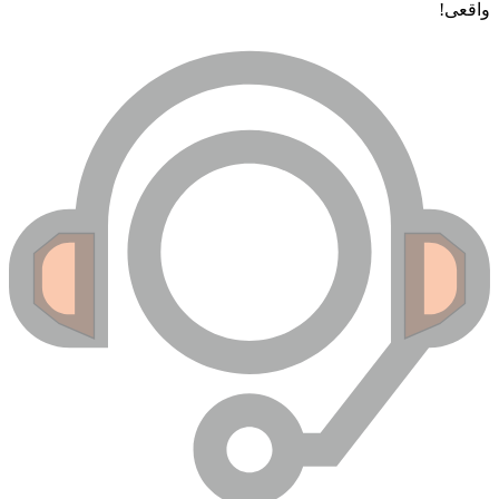
واقعی!