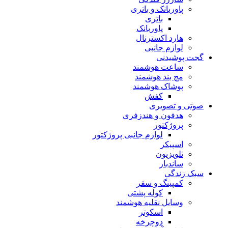
پاوربانک و باتری
باتری
پاوربانک
هارد اکسترنال
لوازم جانبی
گجت پوشیدنی
ساعت هوشمند
مچ بند هوشمند
پوشاک هوشمند
کفش
صوتی و تصویری
هدفون و هندزفری
پروژکتور
لوازم جانبی پروژکتور
اسپیکر
تلویزیون
ساندبار
سبک زندگی
کمپینگ و سفر
کوله پشتی
وسایل نقلیه هوشمند
اسکوتر
دوچرخه