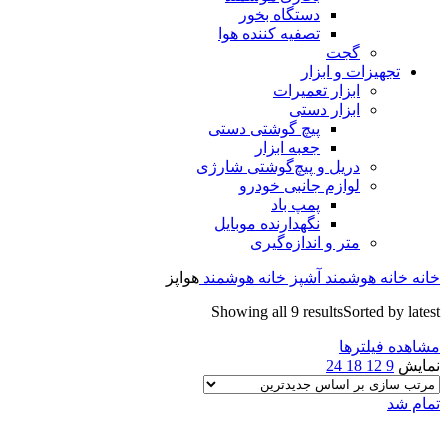
دستگاه بخور
تصفیه کننده هوا
گجت
تجهیزات و ابزار
ابزار تعمیرات
ابزار دستی
پیچ گوشتی دستی
جعبه ابزار
دریل و پیچ‌گوشتی شارژی
لوازم جانبی خودرو
پمپ باد
نگهدارنده موبایل
متر و اندازه‌گیری
خانه
خانه هوشمند
آشپز خانه هوشمند
هواپز
Showing all 9 results
Sorted by latest
مشاهده فیلترها
نمایش
9
12
18
24
تمام شد