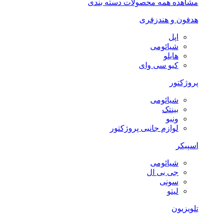
مشاهده همه محصولات دسته بندی
هدفون و هندزفری
اپل
شیائومی
هایلو
کیو سی وای
پروژکتور
شیائومی
بینتک
ونبو
لوازم جانبی پروژکتور
اسپیکر
شیائومی
جی بی ال
سونی
لیتو
تلویزیون