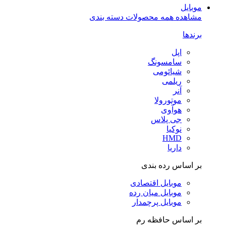
موبایل
مشاهده همه محصولات دسته بندی
برندها
اپل
سامسونگ
شیائومی
ریلمی
آنر
موتورولا
هوآوی
جی پلاس
نوکیا
HMD
داریا
بر اساس رده بندی
موبایل اقتصادی
موبایل میان رده
موبایل پرچمدار
بر اساس حافظه رم