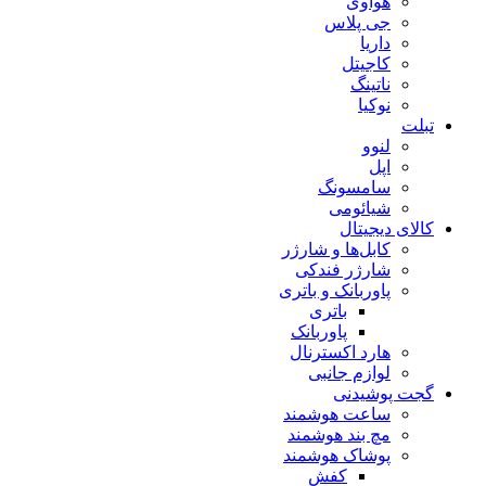
هوآوی
جی پلاس
داریا
کاجیتل
ناتینگ
نوکیا
تبلت
لنوو
اپل
سامسونگ
شیائومی
کالای دیجیتال
کابل‌ها و شارژر
شارژر فندکی
پاوربانک و باتری
باتری
پاوربانک
هارد اکسترنال
لوازم جانبی
گجت پوشیدنی
ساعت هوشمند
مچ بند هوشمند
پوشاک هوشمند
کفش