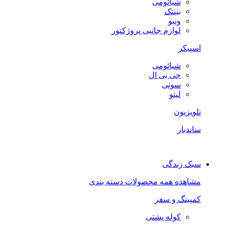
شیائومی
بینتک
ونبو
لوازم جانبی پروژکتور
اسپیکر
شیائومی
جی بی ال
سونی
لیتو
تلویزیون
ساندبار
سبک زندگی
مشاهده همه محصولات دسته بندی
کمپینگ و سفر
کوله پشتی