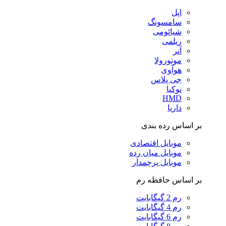
اپل
سامسونگ
شیائومی
ریلمی
آنر
موتورولا
هوآوی
جی پلاس
نوکیا
HMD
داریا
بر اساس رده بندی
موبایل اقتصادی
موبایل میان رده
موبایل پرچمدار
بر اساس حافظه رم
رم 2 گیگابایت
رم 4 گیگابایت
رم 6 گیگابایت