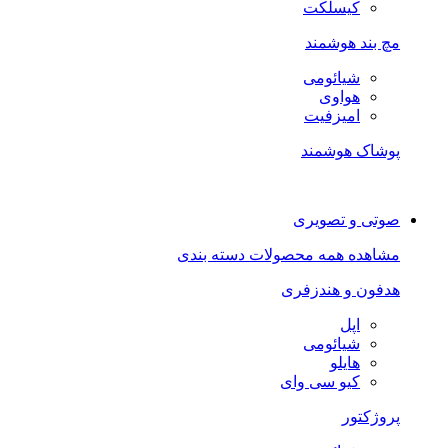
کیسلکت
مچ بند هوشمند
شیائومی
هواوی
امیزفیت
پوشاک هوشمند
صوتی و تصویری
مشاهده همه محصولات دسته بندی
هدفون و هندزفری
اپل
شیائومی
هایلو
کیو سی وای
پروژکتور