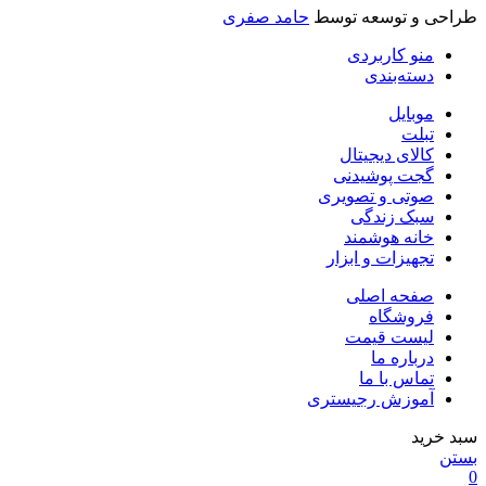
طراحی و توسعه توسط
حامد صفری
منو کاربردی
دسته‌بندی
موبایل
تبلت
کالای دیجیتال
گجت پوشیدنی
صوتی و تصویری
سبک زندگی
خانه هوشمند
تجهیزات و ابزار
صفحه اصلی
فروشگاه
لیست قیمت
درباره ما
تماس با ما
آموزش رجیستری
سبد خرید
بستن
0