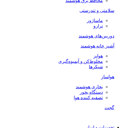
محافظ برق هوشمند
سلامتی و تندرستی
ماساژور
ترازو
دوربین‌های هوشمند
آشپز خانه هوشمند
هواپز
مخلوط‌کن و آبمیوه‌گیری
شیکرها
هواساز
بخاری هوشمند
دستگاه بخور
تصفیه کننده هوا
گجت
تجهیزات و ابزار