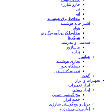
جارو شارژی
تی
اتو
محافظ برق هوشمند
آشپز خانه هوشمند
هواپز
مخلوط‌کن و آبمیوه‌گیری
شیکرها
سلامتی و تندرستی
ماساژور
ترازو
هواساز
بخاری هوشمند
دستگاه بخور
تصفیه کننده هوا
گجت
تجهیزات و ابزار
ابزار تعمیرات
ابزار دستی
پیچ گوشتی دستی
جعبه ابزار
دریل و پیچ‌گوشتی شارژی
لوازم جانبی خودرو