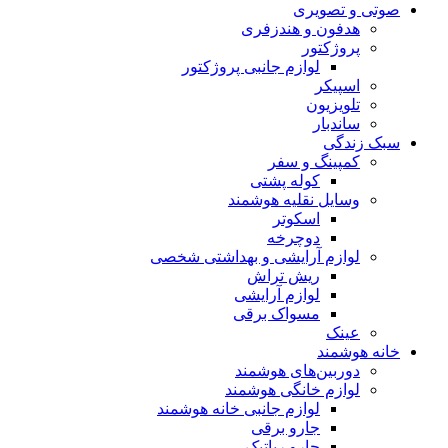
صوتی و تصویری
هدفون و هندزفری
پروژکتور
لوازم جانبی پروژکتور
اسپیکر
تلویزیون
ساندبار
سبک زندگی
کمپینگ و سفر
کوله پشتی
وسایل نقلیه هوشمند
اسکوتر
دوچرخه
لوازم آرایشی و بهداشتی شخصی
ریش تراش
لوازم آرایشی
مسواک برقی
عینک
خانه هوشمند
دوربین‌های هوشمند
لوازم خانگی هوشمند
لوازم جانبی خانه هوشمند
جارو برقی
جارو رباتیک