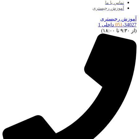
تماس با ما
آموزش رجیستری
آموزش رجیستری
-34027 داخلی 1
051
(از ۹:۳۰ تا ۱۸:۰۰)