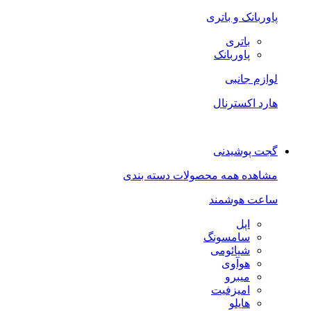
پاوربانک و باتری
باتری
پاوربانک
لوازم جانبی
هارد اکسترنال
گجت پوشیدنی
مشاهده همه محصولات دسته بندی
ساعت هوشمند
اپل
سامسونگ
شیائومی
هوآوی
میبرو
امیزفیت
هایلو