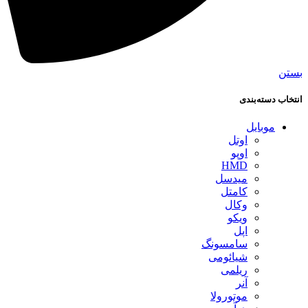
بستن
انتخاب دسته‌بندی
موبایل
اوتل
اوپو
HMD
میدسل
کامتل
وکال
ویکو
اپل
سامسونگ
شیائومی
ریلمی
آنر
موتورولا