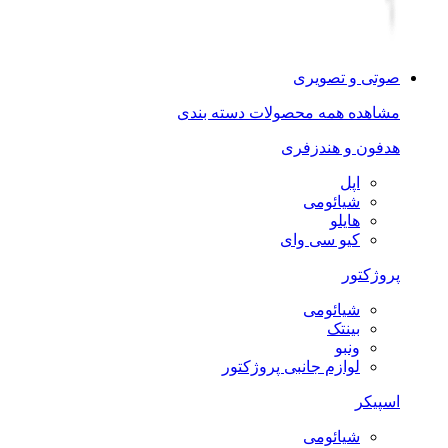
صوتی و تصویری
مشاهده همه محصولات دسته بندی
هدفون و هندزفری
اپل
شیائومی
هایلو
کیو سی وای
پروژکتور
شیائومی
بینتک
ونبو
لوازم جانبی پروژکتور
اسپیکر
شیائومی