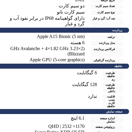
تاریخ عرضه
دو سيم کارت
تعداد سیم کارت
سیم کارت نانو
نوع سیم کارت
دارای گواهینامه IP68 در برابر نفوذ آب و
ضد آب/ گرد و غبار
گرد و غبار
پردازنده
Apple A15 Bionic (5 nm)
تراشه
6 هسته
مدل پردازنده
(2×3.23 GHz Avalanche + 4×1.82 GHz
فرکانس پردازنده
Blizzard)
Apple GPU (5-core graphics)
پردازنده گرافیکی
حافظه
6 گيگابايت
ظرفیت
حافظه
رم
128 گیگابایت
ظرفیت
حافظه
داخلی
ندارد
قابلیت
نصب
کارت
حافظه
صفحه نمایش
6.1 اینچ
اندازه صفحه
نمایش
1170× 2532 | QHD
رزولوشن صفحه