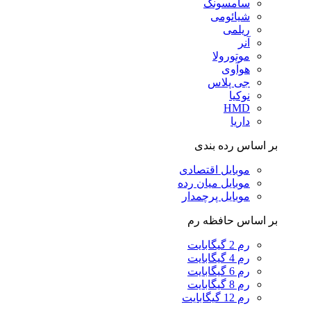
سامسونگ
شیائومی
ریلمی
آنر
موتورولا
هوآوی
جی پلاس
نوکیا
HMD
داریا
بر اساس رده بندی
موبایل اقتصادی
موبایل میان رده
موبایل پرچمدار
بر اساس حافظه رم
رم 2 گیگابایت
رم 4 گیگابایت
رم 6 گیگابایت
رم 8 گیگابایت
رم 12 گیگابایت