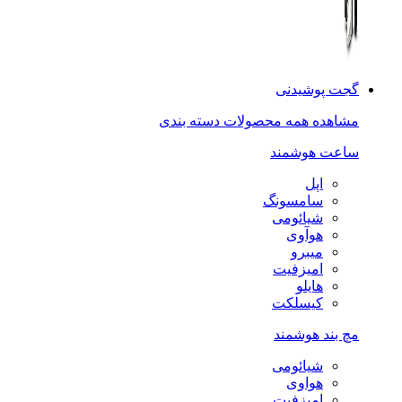
گجت پوشیدنی
مشاهده همه محصولات دسته بندی
ساعت هوشمند
اپل
سامسونگ
شیائومی
هوآوی
میبرو
امیزفیت
هایلو
کیسلکت
مچ بند هوشمند
شیائومی
هواوی
امیزفیت