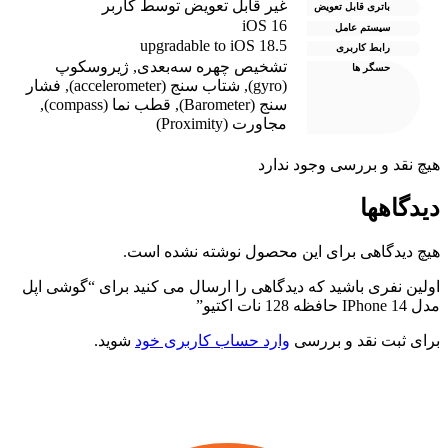
غیر قابل تعویض توسط کاربر
باتری قابل تعویض
iOS 16
سیستم عامل
upgradable to iOS 18.5
رابط کاربری
تشخیص چهره سه‌بعدی
,
ژیروسکوپ
حسگر ها
(gyro)
,
شتاب سنج (accelerometer)
,
فشار
سنج (Barometer)
,
قطب نما (compass)
,
مجاورت (Proximity)
یچ نقد و بررسی وجود ندارد
یدگاهها
یچ دیدگاهی برای این محصول نوشته نشده است.
ولین نفری باشید که دیدگاهی را ارسال می کنید برای “گوشی اپل
 IPhone 14 حافظه 128 نات اکتیو”
رای ثبت نقد و بررسی
وارد حساب کاربری خود
شوید.