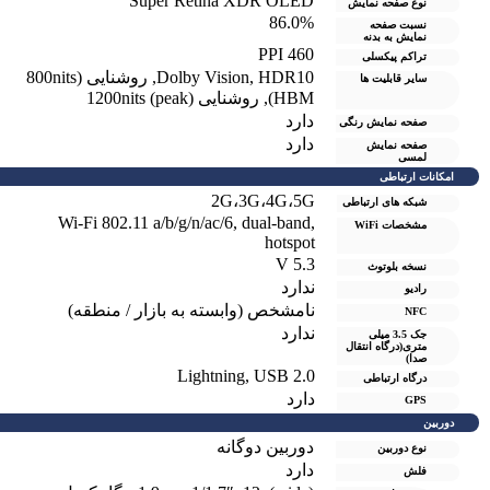
Super Retina XDR OLED
نوع صفحه نمایش
86.0%
نسبت صفحه
نمایش به بدنه
460 PPI
تراکم پیکسلی
HDR10
,
Dolby Vision
,
روشنایی (800nits
سایر قابلیت ها
(HBM
,
روشنایی 1200nits (peak)
دارد
صفحه نمايش رنگی
دارد
صفحه نمایش
لمسی
امکانات ارتباطی
2G،3G،4G،5G
شبکه های ارتباطی
Wi-Fi 802.11 a/b/g/n/ac/6, dual-band,
مشخصات WiFi
hotspot
5.3 V
نسخه بلوتوث
ندارد
رادیو
نامشخص (وابسته به بازار / منطقه)
NFC
ندارد
جک 3.5 میلی
متری(درگاه انتقال
صدا)
Lightning, USB 2.0
درگاه ارتباطی
دارد
GPS
دوربین
دوربین دوگانه
نوع دوربین
دارد
فلش