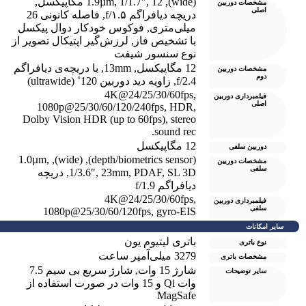
(wide)
,
12 مگاپیکسل
,
1/1.7″
,
1.9µm
,
مشخصات دوربین
اصلی
دریچه دیافراگم f/۱.۵
,
فاصله کانونی 26
میلی‌متری
,
فوکوس خودکار دوال پیکسل
با تشخیص فاز
,
لرزش‌گیر اپتیکال تصویر از
نوع سنسور شیفت
12 مگاپیکسل
,
13mm
,
با دریچه‌ی دیافراگم
مشخصات دوربین
دوم
f/2.4
,
زاویه دید دوربین 120˚ (ultrawide)
4K@24/25/30/60fps,
فیلمبرداری دوربین
اصلی
1080p@25/30/60/120/240fps, HDR,
Dolby Vision HDR (up to 60fps), stereo
sound rec.
12 مگاپیکسل
دوربین سلفی
1.0µm
,
,
(wide)
,
(depth/biometrics sensor)
مشخصات دوربین
سلفی
SL 3D
,
PDAF
,
23mm
,
1/3.6″
,
دریچه
دیافراگم f/1.9
4K@24/25/30/60fps,
فیلمبرداری دوربین
سلفی
1080p@25/30/60/120fps, gyro-EIS
سایر امکانات
باتری لیتیوم یون
نوع باتری
3279 میلی‌آمپر ساعت
مشخصات باتری
شارژ 15 وات
,
شارژ سریع بی سیم 7.5
سایر توضیحات
وات Qi و 15 وات در صورت استفاده از
MagSafe