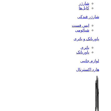
شارژر
کابل‌ها
شارژر فندکی
ایس فست
شیائومی
پاوربانک و باتری
باتری
پاوربانک
لوازم جانبی
هارد اکسترنال