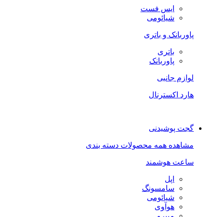
ایس فست
شیائومی
پاوربانک و باتری
باتری
پاوربانک
لوازم جانبی
هارد اکسترنال
گجت پوشیدنی
مشاهده همه محصولات دسته بندی
ساعت هوشمند
اپل
سامسونگ
شیائومی
هوآوی
میبرو