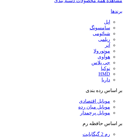
مشاهده همه محصولات دسته بندی
برندها
اپل
سامسونگ
شیائومی
ریلمی
آنر
موتورولا
هوآوی
جی پلاس
نوکیا
HMD
داریا
بر اساس رده بندی
موبایل اقتصادی
موبایل میان رده
موبایل پرچمدار
بر اساس حافظه رم
رم 2 گیگابایت