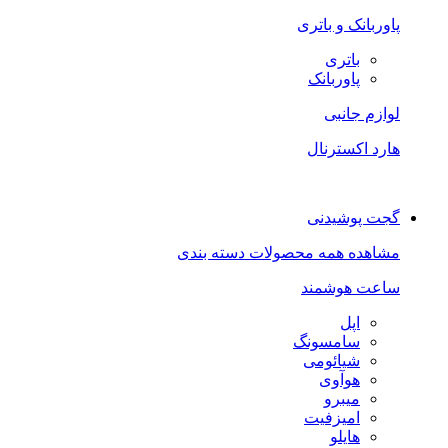
پاوربانک و باتری
باتری
پاوربانک
لوازم جانبی
هارد اکسترنال
گجت پوشیدنی
مشاهده همه محصولات دسته بندی
ساعت هوشمند
اپل
سامسونگ
شیائومی
هوآوی
میبرو
امیزفیت
هایلو