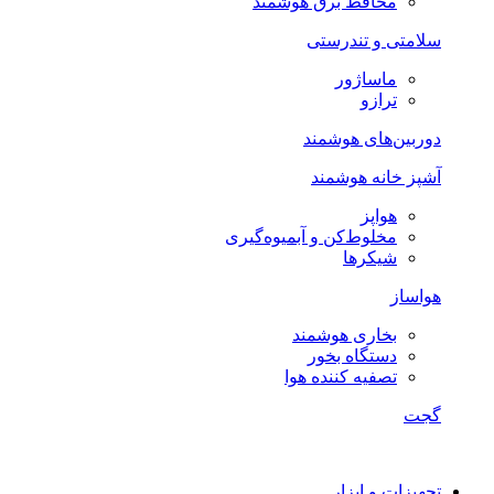
محافظ برق هوشمند
سلامتی و تندرستی
ماساژور
ترازو
دوربین‌های هوشمند
آشپز خانه هوشمند
هواپز
مخلوط‌کن و آبمیوه‌گیری
شیکرها
هواساز
بخاری هوشمند
دستگاه بخور
تصفیه کننده هوا
گجت
تجهیزات و ابزار