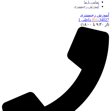
تماس با ما
آموزش رجیستری
موزش رجیستری
34027 داخلی 1
051
ز ۹:۳۰ تا ۱۸:۰۰)