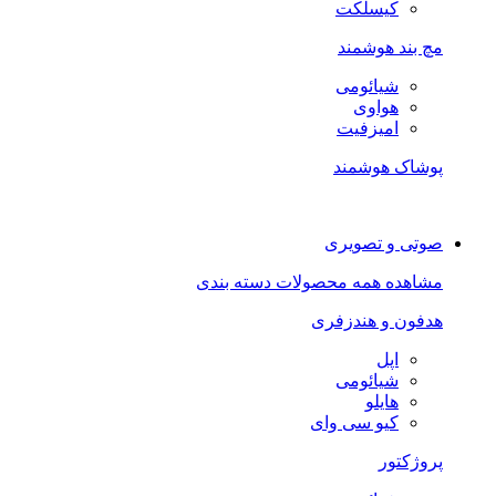
کیسلکت
مچ بند هوشمند
شیائومی
هواوی
امیزفیت
پوشاک هوشمند
صوتی و تصویری
مشاهده همه محصولات دسته بندی
هدفون و هندزفری
اپل
شیائومی
هایلو
کیو سی وای
پروژکتور