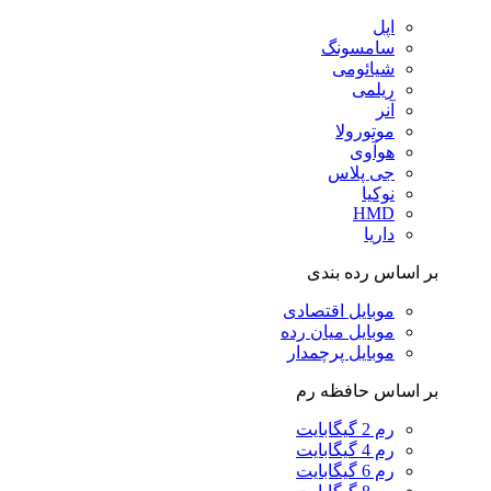
اپل
سامسونگ
شیائومی
ریلمی
آنر
موتورولا
هوآوی
جی پلاس
نوکیا
HMD
داریا
بر اساس رده بندی
موبایل اقتصادی
موبایل میان رده
موبایل پرچمدار
بر اساس حافظه رم
رم 2 گیگابایت
رم 4 گیگابایت
رم 6 گیگابایت