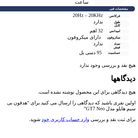
ساعت
مشخصات فنی
20Hz – 20KHz
فرکانس
ندارد
طول
کابل
32 اهم
امپدانس
دارای میکروفون
میکروفون
ندارد
تعداد
فیش
95 دسی بل
حساسیت
یچ نقد و بررسی وجود ندارد
یدگاهها
یچ دیدگاهی برای این محصول نوشته نشده است.
ولین نفری باشید که دیدگاهی را ارسال می کنید برای “هدفون بی
یم هایلو مدل GT7 Neo”
رای ثبت نقد و بررسی
وارد حساب کاربری خود
شوید.