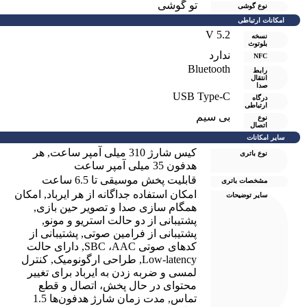
تو گوشی
نوع گوشی
امکانات ارتباطی
V 5.2
نسخه
بلوتوث
ندارد
NFC
Bluetooth
رابط
انتقال
صدا
USB Type-C
درگاه
ارتباطی
بی سیم
نوع
اتصال
سایر امکانات
کیس شارژ 310 میلی آمپر ساعت
,
هر
نوع باتری
هدفون 35 میلی آمپر ساعت
قابلیت پخش موسیقی تا 6.5 ساعت
مشخصات باتری
امکان استفاده جداگانه از هر ایرباد
,
امکان
سایر توضیحات
همگام سازی صدا و تصویر حین بازی
,
پشتیبانی از دو حالت استریو و مونو
,
پشتیبانی از فرامین صوتی
,
پشتیبانی از
کدهای صوتی SBC ،AAC
,
دارای حالت
Low-latency
,
طراحی ارگونومیک
,
کنترل
لمسی و ضربه زدن به ایرباد برای تغییر
محتوای در حال پخش، اتصال و قطع
تماس
,
مدت زمان شارژ هدفون‌ها 1.5