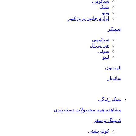
شیائومی
بینتک
ونبو
لوازم جانبی پروژکتور
اسپیکر
شیائومی
جی بی ال
سونی
لیتو
تلویزیون
ساندبار
سبک زندگی
مشاهده همه محصولات دسته بندی
کمپینگ و سفر
کوله پشتی