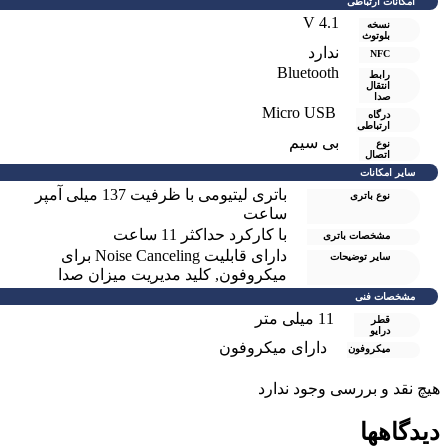
امکانات ارتباطی
V 4.1
نسخه
بلوتوث
ندارد
NFC
Bluetooth
رابط
انتقال
صدا
Micro USB
درگاه
ارتباطی
بی سیم
نوع
اتصال
سایر امکانات
باتری لیتیومی با ظرفیت 137 میلی آمپر
نوع باتری
ساعت
با کارکرد حداکثر 11 ساعت
مشخصات باتری
دارای قابلیت Noise Canceling برای
سایر توضیحات
میکروفون
,
کلید مدیریت میزان صدا
مشخصات فنی
11 میلی متر
قطر
درایو
دارای میکروفون
میکروفون
یچ نقد و بررسی وجود ندارد
یدگاهها