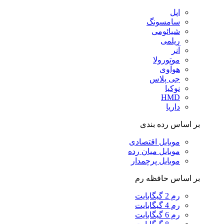
اپل
سامسونگ
شیائومی
ریلمی
آنر
موتورولا
هوآوی
جی پلاس
نوکیا
HMD
داریا
بر اساس رده بندی
موبایل اقتصادی
موبایل میان رده
موبایل پرچمدار
بر اساس حافظه رم
رم 2 گیگابایت
رم 4 گیگابایت
رم 6 گیگابایت