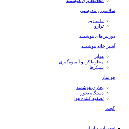
محافظ برق هوشمند
سلامتی و تندرستی
ماساژور
ترازو
دوربین‌های هوشمند
آشپز خانه هوشمند
هواپز
مخلوط‌کن و آبمیوه‌گیری
شیکرها
هواساز
بخاری هوشمند
دستگاه بخور
تصفیه کننده هوا
گجت
تجهیزات و ابزار