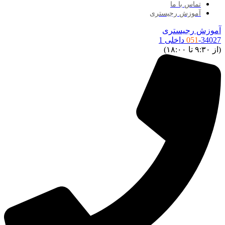
تماس با ما
آموزش رجیستری
موزش رجیستری
34027 داخلی 1
051
ز ۹:۳۰ تا ۱۸:۰۰)