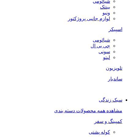
شیائومی
بینتک
ونبو
لوازم جانبی پروژکتور
اسپیکر
شیائومی
جی بی ال
سونی
لیتو
تلویزیون
ساندبار
سبک زندگی
مشاهده همه محصولات دسته بندی
کمپینگ و سفر
کوله پشتی