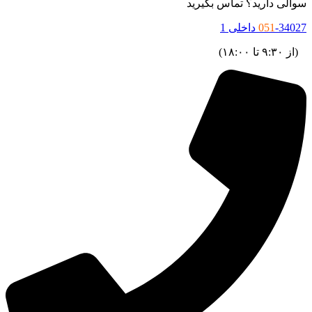
والی دارید؟ تماس بگیرید
34027 داخلی 1
051
ز ۹:۳۰ تا ۱۸:۰۰)