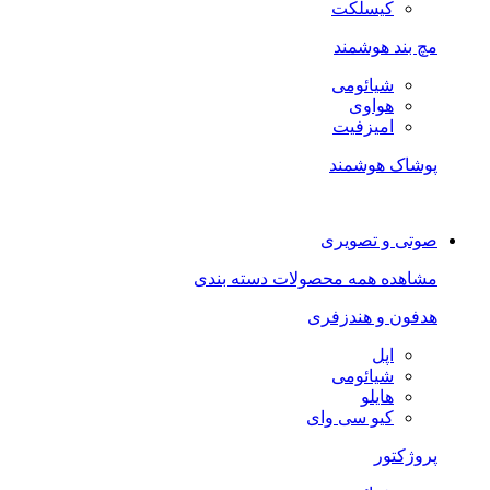
کیسلکت
مچ بند هوشمند
شیائومی
هواوی
امیزفیت
پوشاک هوشمند
صوتی و تصویری
مشاهده همه محصولات دسته بندی
هدفون و هندزفری
اپل
شیائومی
هایلو
کیو سی وای
پروژکتور