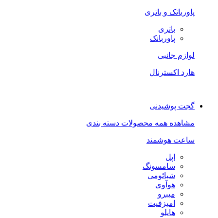
پاوربانک و باتری
باتری
پاوربانک
لوازم جانبی
هارد اکسترنال
گجت پوشیدنی
مشاهده همه محصولات دسته بندی
ساعت هوشمند
اپل
سامسونگ
شیائومی
هوآوی
میبرو
امیزفیت
هایلو