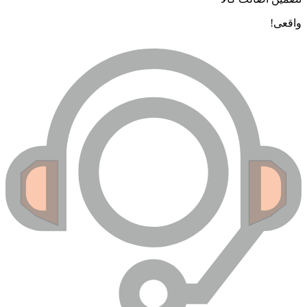
اقعی!