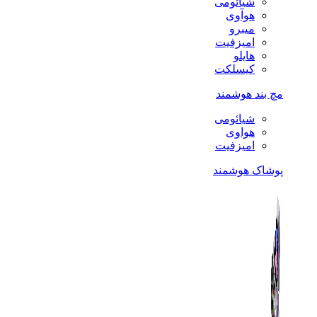
شیائومی
هوآوی
میبرو
امیزفیت
هایلو
کیسلکت
مچ بند هوشمند
شیائومی
هواوی
امیزفیت
پوشاک هوشمند