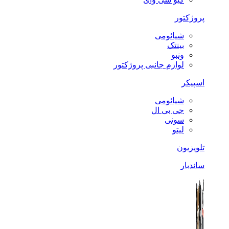
پروژکتور
شیائومی
بینتک
ونبو
لوازم جانبی پروژکتور
اسپیکر
شیائومی
جی بی ال
سونی
لیتو
تلویزیون
ساندبار