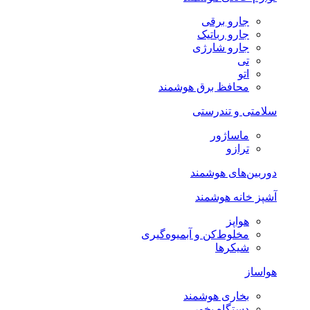
جارو برقی
جارو رباتیک
جارو شارژی
تی
اتو
محافظ برق هوشمند
سلامتی و تندرستی
ماساژور
ترازو
دوربین‌های هوشمند
آشپز خانه هوشمند
هواپز
مخلوط‌کن و آبمیوه‌گیری
شیکرها
هواساز
بخاری هوشمند
دستگاه بخور