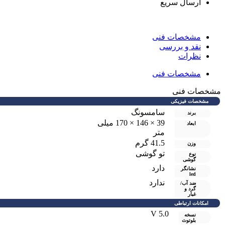
ارسال سریع
مشخصات فنی
نقد و بررسی
نظرات
مشخصات فنی
شخصات فنی
مشخصات فیزیکی
سامسونگ
برند
39 × 146 × 170 میلی
ابعاد
متر
41.5 گرم
وزن
تو گوشی
نوع
گوشی
دارد
نشانگر
led
ندارد
ضد آب/
گرد و
غبار
امکانات ارتباطی
V 5.0
نسخه
بلوتوث