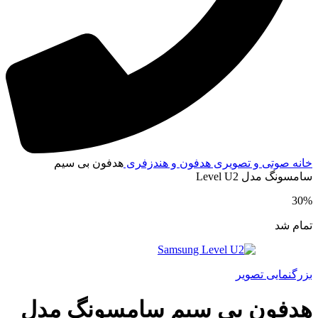
انه
صوتی و تصویری
هدفون و هندزفری
هدفون بی سیم
امسونگ مدل Level U2
30
مام شد
زرگنمایی تصویر
دفون بی سیم سامسونگ مدل