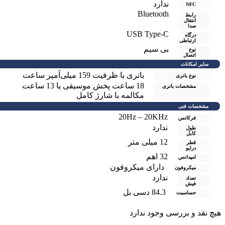
ندارد
NFC
Bluetooth
رابط
انتقال
صدا
USB Type-C
درگاه
ارتباطی
بی سیم
نوع
اتصال
سایر امکانات
باتری با ظرفیت 159 میلی‌آمپر ساعت
نوع باتری
18 ساعت پخش موسیقی یا 13 ساعت
مشخصات باتری
مکالمه با شارژ کامل
مشخصات فنی
20Hz – 20KHz
فرکانس
ندارد
طول
کابل
12 میلی متر
قطر
درایو
32 اهم
امپدانس
دارای میکروفون
میکروفون
ندارد
تعداد
فیش
84.3 دسی بل
حساسیت
یچ نقد و بررسی وجود ندارد