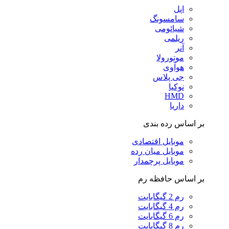
اپل
سامسونگ
شیائومی
ریلمی
آنر
موتورولا
هوآوی
جی پلاس
نوکیا
HMD
داریا
بر اساس رده بندی
موبایل اقتصادی
موبایل میان رده
موبایل پرچمدار
بر اساس حافظه رم
رم 2 گیگابایت
رم 4 گیگابایت
رم 6 گیگابایت
رم 8 گیگابایت