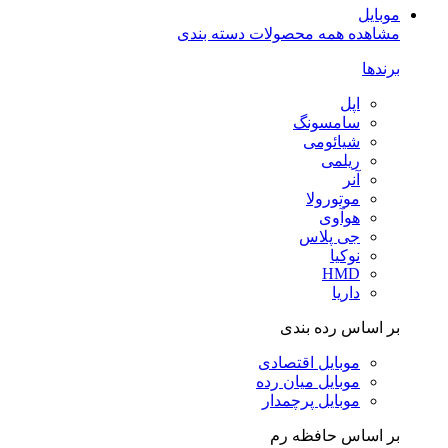
موبایل
مشاهده همه محصولات دسته بندی
برندها
اپل
سامسونگ
شیائومی
ریلمی
آنر
موتورولا
هوآوی
جی پلاس
نوکیا
HMD
داریا
بر اساس رده بندی
موبایل اقتصادی
موبایل میان رده
موبایل پرچمدار
بر اساس حافظه رم