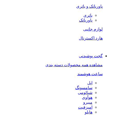
پاوربانک و باتری
باتری
پاوربانک
لوازم جانبی
هارد اکسترنال
گجت پوشیدنی
مشاهده همه محصولات دسته بندی
ساعت هوشمند
اپل
سامسونگ
شیائومی
هوآوی
میبرو
امیزفیت
هایلو