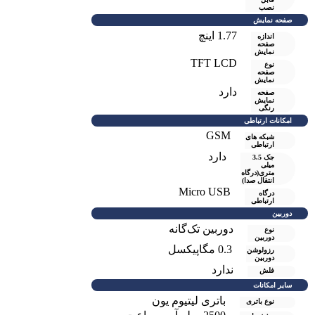
نصب
صفحه نمایش
1.77 اینچ
اندازه
صفحه
نمایش
TFT LCD
نوع
صفحه
نمایش
دارد
صفحه
نمايش
رنگی
امکانات ارتباطی
GSM
شبکه های
ارتباطی
دارد
جک 3.5
میلی
متری(درگاه
انتقال صدا)
Micro USB
درگاه
ارتباطی
دوربین
دوربین تک‌گانه
نوع
دوربین
0.3 مگاپیکسل
رزولوشن
دوربين
ندارد
فلش
سایر امکانات
باتری لیتیوم یون
نوع باتری