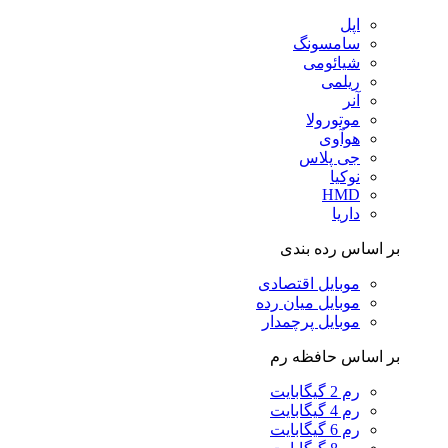
اپل
سامسونگ
شیائومی
ریلمی
آنر
موتورولا
هوآوی
جی پلاس
نوکیا
HMD
داریا
بر اساس رده بندی
موبایل اقتصادی
موبایل میان رده
موبایل پرچمدار
بر اساس حافظه رم
رم 2 گیگابایت
رم 4 گیگابایت
رم 6 گیگابایت