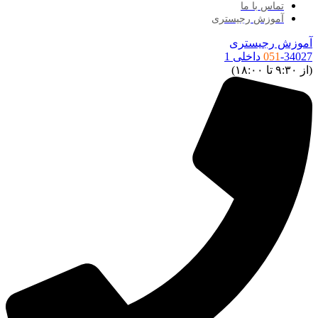
تماس با ما
آموزش رجیستری
آموزش رجیستری
-34027 داخلی 1
051
(از ۹:۳۰ تا ۱۸:۰۰)