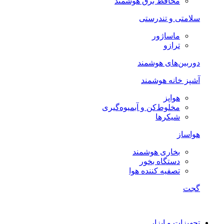
محافظ برق هوشمند
سلامتی و تندرستی
ماساژور
ترازو
دوربین‌های هوشمند
آشپز خانه هوشمند
هواپز
مخلوط‌کن و آبمیوه‌گیری
شیکرها
هواساز
بخاری هوشمند
دستگاه بخور
تصفیه کننده هوا
گجت
تجهیزات و ابزار