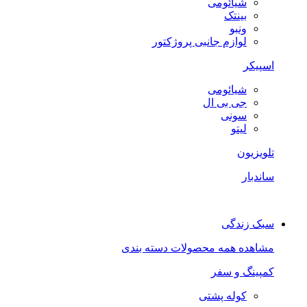
شیائومی
بینتک
ونبو
لوازم جانبی پروژکتور
اسپیکر
شیائومی
جی بی ال
سونی
لیتو
تلویزیون
ساندبار
سبک زندگی
مشاهده همه محصولات دسته بندی
کمپینگ و سفر
کوله پشتی