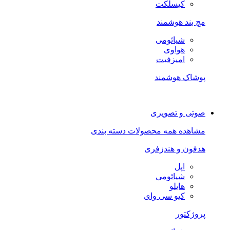
کیسلکت
مچ بند هوشمند
شیائومی
هواوی
امیزفیت
پوشاک هوشمند
صوتی و تصویری
مشاهده همه محصولات دسته بندی
هدفون و هندزفری
اپل
شیائومی
هایلو
کیو سی وای
پروژکتور