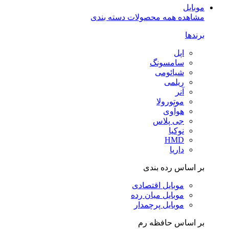
موبایل
مشاهده همه محصولات دسته بندی
برندها
اپل
سامسونگ
شیائومی
ریلمی
آنر
موتورولا
هوآوی
جی پلاس
نوکیا
HMD
داریا
بر اساس رده بندی
موبایل اقتصادی
موبایل میان رده
موبایل پرچمدار
بر اساس حافظه رم