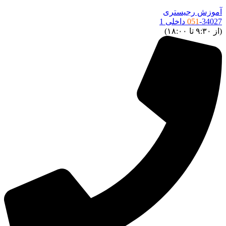
آموزش رجیستری
-34027 داخلی 1
051
(از ۹:۳۰ تا ۱۸:۰۰)