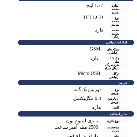
1.77 اینچ
اندازه
صفحه
نمایش
TFT LCD
نوع
صفحه
نمایش
دارد
صفحه
نمايش
رنگی
امکانات ارتباطی
GSM
شبکه های
ارتباطی
دارد
جک 3.5
میلی
متری(درگاه
انتقال صدا)
Micro USB
درگاه
ارتباطی
دوربین
دوربین تک‌گانه
نوع
دوربین
0.3 مگاپیکسل
رزولوشن
دوربين
ندارد
فلش
سایر امکانات
باتری لیتیوم یون
نوع باتری
2500 میلی‌آمپر ساعت
مشخصات
باتری
دارای چراغ قوه
سایر