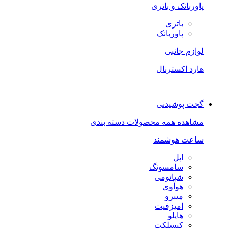
پاوربانک و باتری
باتری
پاوربانک
لوازم جانبی
هارد اکسترنال
گجت پوشیدنی
مشاهده همه محصولات دسته بندی
ساعت هوشمند
اپل
سامسونگ
شیائومی
هوآوی
میبرو
امیزفیت
هایلو
کیسلکت