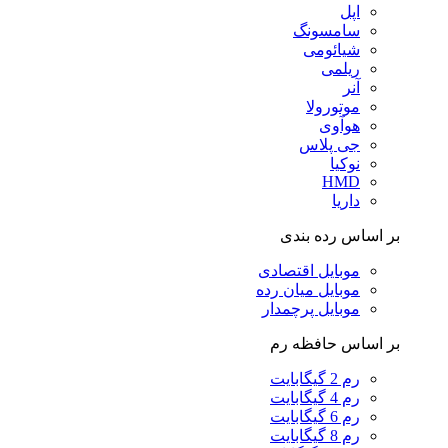
اپل
سامسونگ
شیائومی
ریلمی
آنر
موتورولا
هوآوی
جی پلاس
نوکیا
HMD
داریا
بر اساس رده بندی
موبایل اقتصادی
موبایل میان رده
موبایل پرچمدار
بر اساس حافظه رم
رم 2 گیگابایت
رم 4 گیگابایت
رم 6 گیگابایت
رم 8 گیگابایت