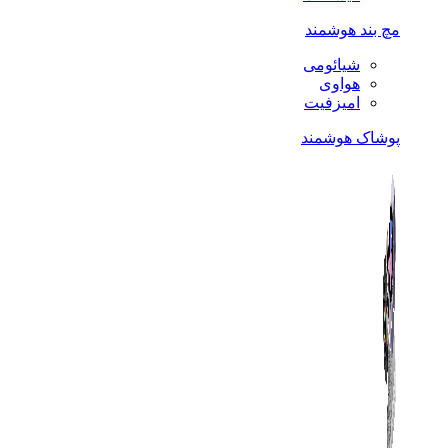
مچ بند هوشمند
شیائومی
هواوی
امیزفیت
پوشاک هوشمند