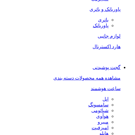
پاوربانک و باتری
باتری
پاوربانک
لوازم جانبی
هارد اکسترنال
گجت پوشیدنی
مشاهده همه محصولات دسته بندی
ساعت هوشمند
اپل
سامسونگ
شیائومی
هوآوی
میبرو
امیزفیت
هایلو