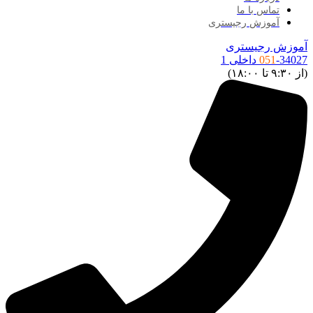
تماس با ما
آموزش رجیستری
آموزش رجیستری
-34027 داخلی 1
051
(از ۹:۳۰ تا ۱۸:۰۰)