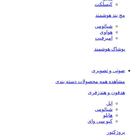
کیسلکت
مچ بند هوشمند
شیائومی
هواوی
امیزفیت
پوشاک هوشمند
صوتی و تصویری
مشاهده همه محصولات دسته بندی
هدفون و هندزفری
اپل
شیائومی
هایلو
کیو سی وای
پروژکتور