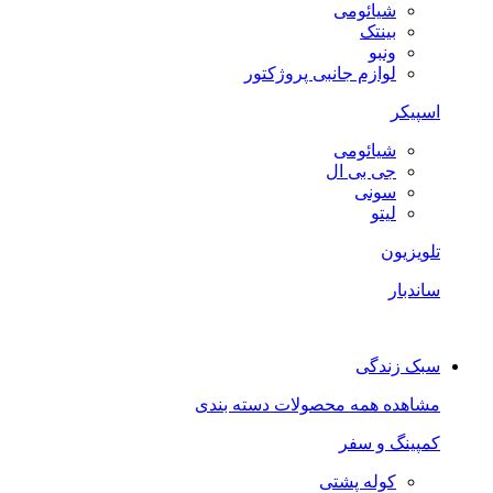
شیائومی
بینتک
ونبو
لوازم جانبی پروژکتور
اسپیکر
شیائومی
جی بی ال
سونی
لیتو
تلویزیون
ساندبار
سبک زندگی
مشاهده همه محصولات دسته بندی
کمپینگ و سفر
کوله پشتی