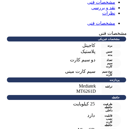
مشخصات فنی
نقد و بررسی
نظرات
مشخصات فنی
مشخصات فنی
مشخصات فیزیکی
کاجیتل
برند
پلاستیک
جنس
بدنه
دو سيم کارت
تعداد
سیم
کارت
سیم کارت مینی
نوع سیم
کارت
پردازنده
Mediatek
تراشه
MT6261D
حافظه
25 کیلوبایت
ظرفیت
حافظه
داخلی
دارد
قابلیت
نصب
کارت
حافظه