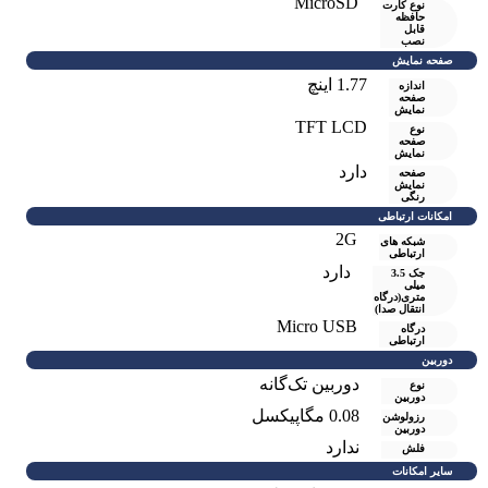
MicroSD
نوع کارت
حافظه
قابل
نصب
صفحه نمایش
1.77 اینچ
اندازه
صفحه
نمایش
TFT LCD
نوع
صفحه
نمایش
دارد
صفحه
نمايش
رنگی
امکانات ارتباطی
2G
شبکه های
ارتباطی
دارد
جک 3.5
میلی
متری(درگاه
انتقال صدا)
Micro USB
درگاه
ارتباطی
دوربین
دوربین تک‌گانه
نوع
دوربین
0.08 مگاپیکسل
رزولوشن
دوربين
ندارد
فلش
سایر امکانات