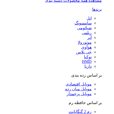
مشاهده همه محصولات دسته بندی
برندها
اپل
سامسونگ
شیائومی
ریلمی
آنر
موتورولا
هوآوی
جی پلاس
نوکیا
HMD
داریا
بر اساس رده بندی
موبایل اقتصادی
موبایل میان رده
موبایل پرچمدار
بر اساس حافظه رم
رم 2 گیگابایت