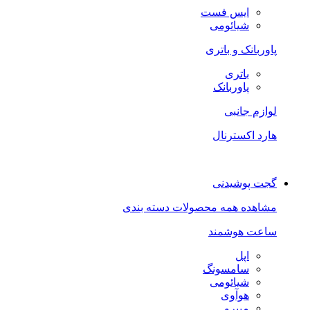
ایس فست
شیائومی
پاوربانک و باتری
باتری
پاوربانک
لوازم جانبی
هارد اکسترنال
گجت پوشیدنی
مشاهده همه محصولات دسته بندی
ساعت هوشمند
اپل
سامسونگ
شیائومی
هوآوی
میبرو