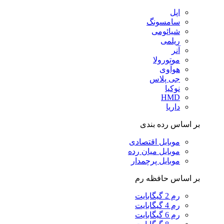
اپل
سامسونگ
شیائومی
ریلمی
آنر
موتورولا
هوآوی
جی پلاس
نوکیا
HMD
داریا
بر اساس رده بندی
موبایل اقتصادی
موبایل میان رده
موبایل پرچمدار
بر اساس حافظه رم
رم 2 گیگابایت
رم 4 گیگابایت
رم 6 گیگابایت