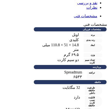
نقد و بررسی
نظرات
مشخصات فنی
مشخصات فنی
مشخصات فیزیکی
اوتل
برند
کلیدی
رده بندی
14.8 × 51 × 110.8 ميلی
ابعاد
متر
۶۹.۵ گرم
وزن
دو سيم کارت
تعداد سیم
کارت
پردازنده
Spreadtrum
تراشه
۶۵۳۳
حافظه
32 مگابایت
ظرفیت
حافظه
داخلی
دارد
قابلیت
نصب
کارت
حافظه