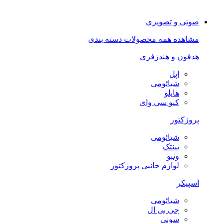
صوتی و تصویری
مشاهده همه محصولات دسته بندی
هدفون و هندزفری
اپل
شیائومی
هایلو
کیو سی وای
پروژکتور
شیائومی
بینتک
ونبو
لوازم جانبی پروژکتور
اسپیکر
شیائومی
جی بی ال
سونی