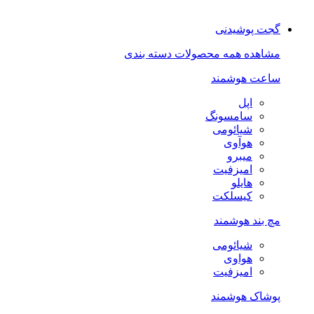
گجت پوشیدنی
مشاهده همه محصولات دسته بندی
ساعت هوشمند
اپل
سامسونگ
شیائومی
هوآوی
میبرو
امیزفیت
هایلو
کیسلکت
مچ بند هوشمند
شیائومی
هواوی
امیزفیت
پوشاک هوشمند