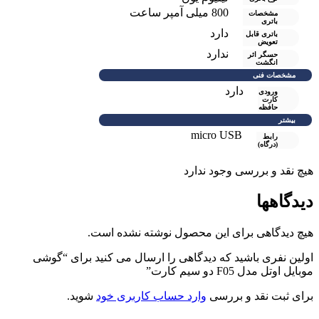
800 میلی‌ آمپر ساعت
مشخصات
باتری
دارد
باتری قابل
تعویض
ندارد
حسگر اثر
انگشت
مشخصات فنی
دارد
ورودی
کارت
حافظه
بیشتر
micro USB
رابط
(درگاه)
هیچ نقد و بررسی وجود ندارد
دیدگاهها
هیچ دیدگاهی برای این محصول نوشته نشده است.
اولین نفری باشید که دیدگاهی را ارسال می کنید برای “گوشی
موبایل اوتل مدل F05 دو سیم کارت”
برای ثبت نقد و بررسی
وارد حساب کاربری خود
شوید.