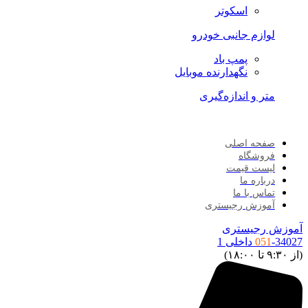
اسکوتر
لوازم جانبی خودرو
پمپ باد
نگهدارنده موبایل
متر و اندازه‌گیری
صفحه اصلی
فروشگاه
لیست قیمت
درباره ما
تماس با ما
آموزش رجیستری
آموزش رجیستری
-34027 داخلی 1
051
(از ۹:۳۰ تا ۱۸:۰۰)