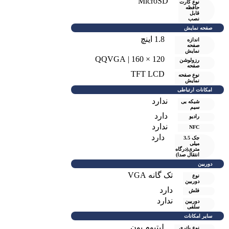
MicroSD
نوع کارت
حافظه
قابل
نصب
صفحه نمایش
1.8 اینچ
اندازه
صفحه
نمایش
120 × 160 | QQVGA
رزولوشن
صفحه
TFT LCD
نوع صفحه
نمایش
امکانات ارتباطی
ندارد
شبکه بی
سیم
دارد
رادیو
ندارد
NFC
دارد
جک 3.5
میلی
متری(درگاه
انتقال صدا)
دوربین
تک گانه VGA
نوع
دوربین
دارد
فلش
ندارد
دوربین
سلفی
سایر امکانات
لیتیوم یون
نوع باتری