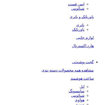
ایس فست
شیائومی
پاوربانک و باتری
باتری
پاوربانک
لوازم جانبی
هارد اکسترنال
گجت پوشیدنی
مشاهده همه محصولات دسته بندی
ساعت هوشمند
اپل
سامسونگ
شیائومی
هوآوی
میبرو