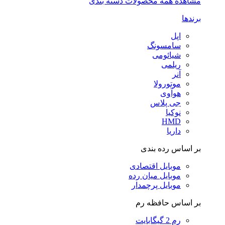
مشاهده همه محصولات دسته بندی
برندها
اپل
سامسونگ
شیائومی
ریلمی
آنر
موتورولا
هوآوی
جی پلاس
نوکیا
HMD
داریا
بر اساس رده بندی
موبایل اقتصادی
موبایل میان رده
موبایل پرچمدار
بر اساس حافظه رم
رم 2 گیگابایت