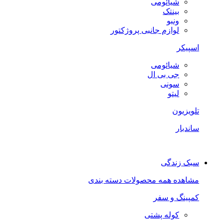
شیائومی
بینتک
ونبو
لوازم جانبی پروژکتور
اسپیکر
شیائومی
جی بی ال
سونی
لیتو
تلویزیون
ساندبار
سبک زندگی
مشاهده همه محصولات دسته بندی
کمپینگ و سفر
کوله پشتی