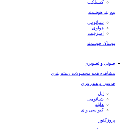
کیسلکت
مچ بند هوشمند
شیائومی
هواوی
امیزفیت
پوشاک هوشمند
صوتی و تصویری
مشاهده همه محصولات دسته بندی
هدفون و هندزفری
اپل
شیائومی
هایلو
کیو سی وای
پروژکتور