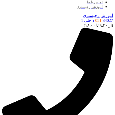
تماس با ما
آموزش رجیستری
آموزش رجیستری
-34027 داخلی 1
051
(از ۹:۳۰ تا ۱۸:۰۰)