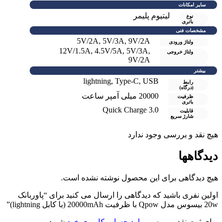
سایر امکانات
لیتیوم پلیمر
نوع
باتری
مشخصات فنی
5V/2A
,
5V/3A
,
9V/2A
ولتاژ ورودی
12V/1.5A
,
4.5V/5A
,
5V/3A
,
ولتاژ خروجی
9V/2A
بیشتر
lightning
,
Type-C
,
USB
رابط
(درگاه)
20000 میلی آمپر ساعت
ظرفیت
باتری
Quick Charge 3.0
قابلیت
شارژ سریع
هیچ نقد و بررسی وجود ندارد
دیدگاهها
هیچ دیدگاهی برای این محصول نوشته نشده است.
اولین نفری باشید که دیدگاهی را ارسال می کنید برای “پاوربانک
20w بیسوس مدل Qpow با ظرفیت 20000mAh (با کابل lightning)”
برای ثبت نقد و بررسی
وارد حساب کاربری خود
شوید.