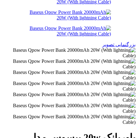
بزرگنمایی تصویر
پاوربانک 20w بیسوس مدل