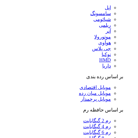
اپل
سامسونگ
شیائومی
ریلمی
آنر
موتورولا
هوآوی
جی پلاس
نوکیا
HMD
داریا
بر اساس رده بندی
موبایل اقتصادی
موبایل میان رده
موبایل پرچمدار
بر اساس حافظه رم
رم 2 گیگابایت
رم 4 گیگابایت
رم 6 گیگابایت