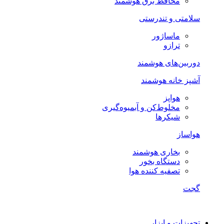
محافظ برق هوشمند
سلامتی و تندرستی
ماساژور
ترازو
دوربین‌های هوشمند
آشپز خانه هوشمند
هواپز
مخلوط‌کن و آبمیوه‌گیری
شیکرها
هواساز
بخاری هوشمند
دستگاه بخور
تصفیه کننده هوا
گجت
تجهیزات و ابزار