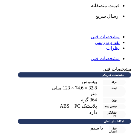
قیمت منصفانه
ارسال سریع
مشخصات فنی
نقد و بررسی
نظرات
مشخصات فنی
مشخصات فنی
مشخصات فیزیکی
بیسوس
برند
32.8 × 74.6 × 123 میلی
ابعاد
متر
364 گرم
وزن
پلاستیک ABS + PC
جنس بدنه
دارد
نشانگر
led
امکانات ارتباطی
با سیم
نوع
اتصال