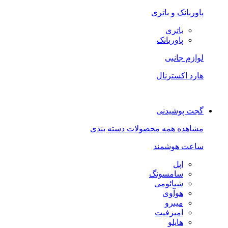
پاوربانک و باتری
باتری
پاوربانک
لوازم جانبی
هارد اکسترنال
گجت پوشیدنی
مشاهده همه محصولات دسته بندی
ساعت هوشمند
اپل
سامسونگ
شیائومی
هوآوی
میبرو
امیزفیت
هایلو