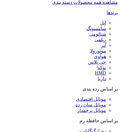
مشاهده همه محصولات دسته بندی
برندها
اپل
سامسونگ
شیائومی
ریلمی
آنر
موتورولا
هوآوی
جی پلاس
نوکیا
HMD
داریا
بر اساس رده بندی
موبایل اقتصادی
موبایل میان رده
موبایل پرچمدار
بر اساس حافظه رم
رم 2 گیگابایت