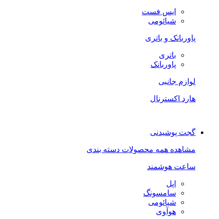
ایس فست
شیائومی
پاوربانک و باتری
باتری
پاوربانک
لوازم جانبی
هارد اکسترنال
گجت پوشیدنی
مشاهده همه محصولات دسته بندی
ساعت هوشمند
اپل
سامسونگ
شیائومی
هوآوی