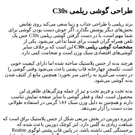
راحی گوشی ریلمی
C30s
رند ریلمی با طراحی جذاب و زیبا سعی می‌کند روی نقایص
خش‌های دیگر پوشش بگذارد. اگر خوش دست بودن گوشی برای
شما مهم است، با در دست گرفتن گوشی ریلمی C30s حس یک
لفن همراه گران قیمت برای شما تداعی می‌شود. یکی از
شخصات گوشی ریلمی C30s
این است که برخلاف سایر
وشی‌های اقتصادی سبک وزن است و ضخامت کمی دارد.
رچند بدنه از جنس پلاستیک ساخته شده اما دارای کیفیت خوبی
ست. تکسچر چهارخانه قاب پشتی باعث می‌شود وقتی گوشی را
ر دست می‌گیرید به راحتی سر نخورد؛ همچنین مانع از کثیف شدن
دنه گوشی می‌شود.
دنه تخت و فریم تخت و تیز از جمله ویژگی‌های ظاهری این
حصول است. ابعاد و قطر گوشی با سایز صفحه نمایش تناسب
دارند و همچنین به دلیل وزن سبک ۱۸۶ گرمی در استفاده طولانی
دت دست را آزار نمی‌دهد.
زیره دوربین در بخش مربعی شکل از جنس پلاستیک براق است که
باهت زیادی به گلس دارد. لنز کوچک دوربین باعث شده که
برجستگی کمی داشته باشد. در پایین قاب پشتی لوگوی Realme