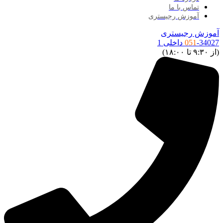
تماس با ما
آموزش رجیستری
موزش رجیستری
34027 داخلی 1
051
ز ۹:۳۰ تا ۱۸:۰۰)