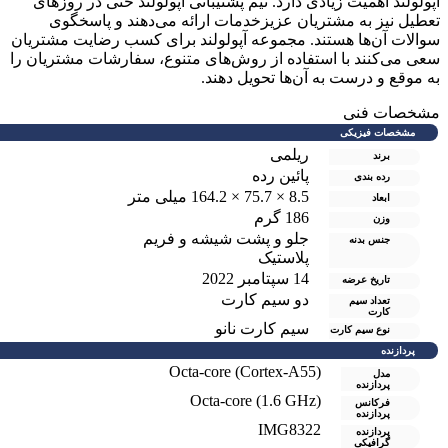
پولولند اهمیت زیادی دارد. تیم پشتیبانی آپولولند حتی در روزهای
عطیل نیز به مشتریان عزیزخدمات ارائه می‌دهند و پاسخگوی
والات آن‌ها هستند. مجموعه آپولولند برای کسب رضایت مشتریان
عی می‌کنند با استفاده از روش‌های متنوع، سفارشات مشتریان را
ه موقع و درست به آن‌ها تحویل دهند.
شخصات فنی
مشخصات فیزیکی
ریلمی
برند
پائین رده
رده بندی
8.5 × 75.7 × 164.2 میلی متر
ابعاد
186 گرم
وزن
جلو و پشت شیشه و فریم
جنس بدنه
پلاستیک
14 سپتامبر 2022
تاریخ عرضه
دو سيم کارت
تعداد سیم
کارت
سیم کارت نانو
نوع سیم کارت
پردازنده
Octa-core (Cortex-A55)
مدل
پردازنده
Octa-core (1.6 GHz)
فرکانس
پردازنده
IMG8322
پردازنده
گرافیکی