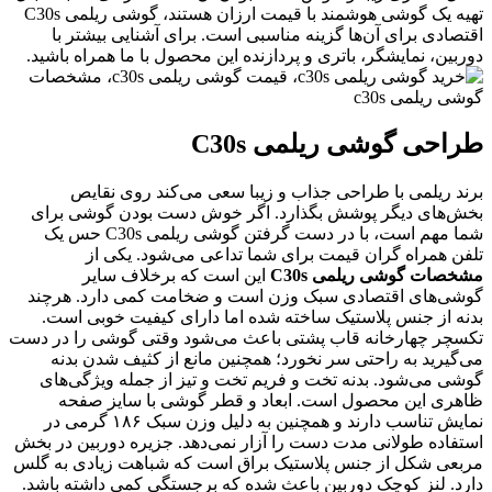
تهیه یک گوشی هوشمند با قیمت ارزان هستند، گوشی ریلمی C30s
قتصادی برای آن‌ها گزینه مناسبی است. برای آشنایی بیشتر با
وربین، نمایشگر، باتری و پردازنده این محصول با ما همراه باشید.
راحی گوشی ریلمی
C30s
رند ریلمی با طراحی جذاب و زیبا سعی می‌کند روی نقایص
خش‌های دیگر پوشش بگذارد. اگر خوش دست بودن گوشی برای
شما مهم است، با در دست گرفتن گوشی ریلمی C30s حس یک
لفن همراه گران قیمت برای شما تداعی می‌شود. یکی از
شخصات گوشی ریلمی C30s
این است که برخلاف سایر
وشی‌های اقتصادی سبک وزن است و ضخامت کمی دارد. هرچند
دنه از جنس پلاستیک ساخته شده اما دارای کیفیت خوبی است.
کسچر چهارخانه قاب پشتی باعث می‌شود وقتی گوشی را در دست
ی‌گیرید به راحتی سر نخورد؛ همچنین مانع از کثیف شدن بدنه
وشی می‌شود. بدنه تخت و فریم تخت و تیز از جمله ویژگی‌های
اهری این محصول است. ابعاد و قطر گوشی با سایز صفحه
نمایش تناسب دارند و همچنین به دلیل وزن سبک ۱۸۶ گرمی در
ستفاده طولانی مدت دست را آزار نمی‌دهد. جزیره دوربین در بخش
ربعی شکل از جنس پلاستیک براق است که شباهت زیادی به گلس
ارد. لنز کوچک دوربین باعث شده که برجستگی کمی داشته باشد.