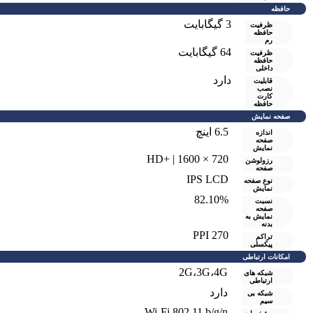
حافظه
3 گیگابایت
ظرفیت
حافظه
رم
64 گيگابايت
ظرفیت
حافظه
داخلی
دارد
قابلیت
نصب
کارت
حافظه
صفحه نمایش
6.5 اینچ
اندازه
صفحه
نمایش
720 × 1600 | +HD
رزولوشن
صفحه
IPS LCD
نوع صفحه
نمایش
82.10%
نسبت
صفحه
نمایش به
بدنه
270 PPI
تراکم
پیکسلی
امکانات ارتباطی
2G،3G،4G
شبکه های
ارتباطی
دارد
شبکه بی
سیم
Wi-Fi 802.11 b/g/n