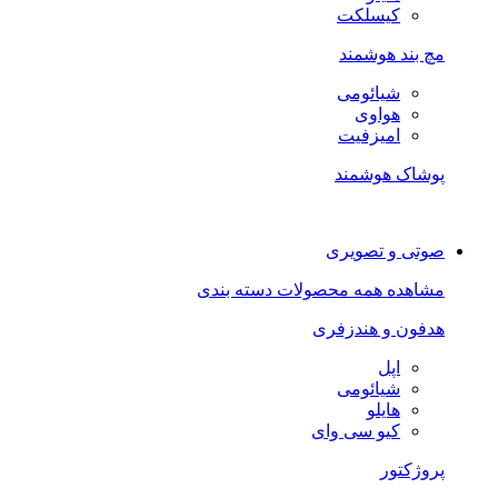
کیسلکت
مچ بند هوشمند
شیائومی
هواوی
امیزفیت
پوشاک هوشمند
صوتی و تصویری
مشاهده همه محصولات دسته بندی
هدفون و هندزفری
اپل
شیائومی
هایلو
کیو سی وای
پروژکتور