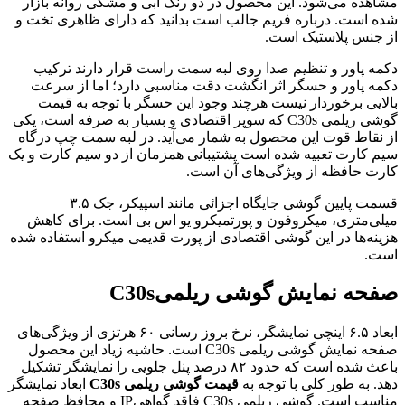
شاهده می‌شود. این محصول در دو رنگ آبی و مشکی روانه بازار
ده است. درباره فریم جالب است بدانید که دارای ظاهری تخت و
ز جنس پلاستیک است.
کمه پاور و تنظیم صدا روی لبه سمت راست قرار دارند ترکیب
کمه پاور و حسگر اثر انگشت دقت مناسبی دارد؛ اما از سرعت
الایی برخوردار نیست هرچند وجود این حسگر با توجه به قیمت
گوشی ریلمی C30s که سوپر اقتصادی و بسیار به صرفه است، یکی‌
ز نقاط قوت این محصول به شمار می‌آید. در لبه سمت چپ درگاه
یم کارت تعبیه شده ‌است پشتیبانی همزمان از دو سیم کارت و یک
ارت حافظه از ویژگی‌های آن است.
قسمت پایین گوشی جایگاه اجزائی مانند اسپیکر، جک ۳.۵
یلی‌متری، میکروفون و پورتمیکرو یو اس بی است. برای کاهش
زینه‌ها در این گوشی اقتصادی از پورت قدیمی میکرو استفاده شده
است.
فحه نمایش گوشی ریلمی
C30s
ابعاد ۶.۵ اینچی نمایشگر، نرخ بروز رسانی ۶۰ هرتزی از ویژگی‌های
صفحه نمایش گوشی ریلمی C30s است. حاشیه زیاد این محصول
باعث شده ‌است که حدود ۸۲ درصد پنل جلویی را نمایشگر تشکیل
هد. به طور کلی با توجه به
قیمت گوشی ریلمی C30s
ابعاد نمایشگر
مناسب است. گوشی ریلمی C30s فاقد گواهیIP و محافظ صفحه