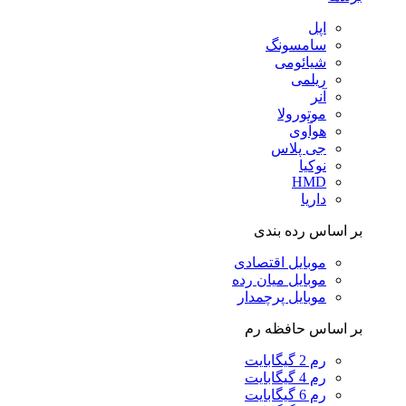
اپل
سامسونگ
شیائومی
ریلمی
آنر
موتورولا
هوآوی
جی پلاس
نوکیا
HMD
داریا
بر اساس رده بندی
موبایل اقتصادی
موبایل میان رده
موبایل پرچمدار
بر اساس حافظه رم
رم 2 گیگابایت
رم 4 گیگابایت
رم 6 گیگابایت