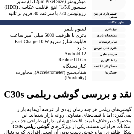
میکرومتر (1.12µm Pixel Size)
,
سایز
سنسور 1/5.0″ اینچ
,
قابلیت عکاسی (HDR)
رزولوشن 720 با سرعت 30 فریم بر ثانیه
فیلمبرداری دوربین
سلفی
سایر امکانات
لیتیوم پلیمر
نوع باتری
باتری با ظرفیت 5000 میلی آمپر ساعت
مشخصات باتری
قابلیت شارژ سریع Fast Charge 10 W
سایر توضیحات
ندارد
باتری قابل تعویض
Android 12
سیستم عامل
Realme UI Go
رابط کاربری
کنار دستگاه
حسگر اثر انگشت
شتاب‌سنج (Accelerometer)
,
مجاورت
حسگر ها
(Proximity)
قد و بررسی گوشی ریلمی
C30s
وشی‌های ریلمی هر چند زمان زیادی از عرضه آن‌ها به بازار
می‌گذرد؛ اما با قیمت‌های متفاوتی روانه بازار شده‌اند. این
حصولات برخلاف قیمت اقتصادی‌شان، دارای طراحی جذاب و
مکانات فراوانی هستند. یکی از ویژگی‌های
گوشی ریلمی C30s
کل ظاهری زیبا و خوش دست بودن آن است. افرادی که به دنبال