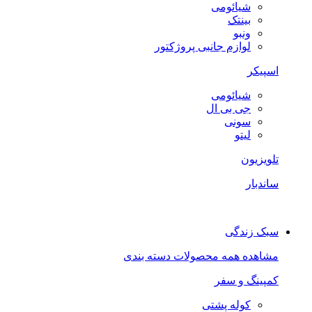
شیائومی
بینتک
ونبو
لوازم جانبی پروژکتور
اسپیکر
شیائومی
جی بی ال
سونی
لیتو
تلویزیون
ساندبار
سبک زندگی
مشاهده همه محصولات دسته بندی
کمپینگ و سفر
کوله پشتی