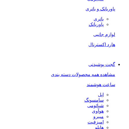
پاوربانک و باتری
باتری
پاوربانک
لوازم جانبی
هارد اکسترنال
گجت پوشیدنی
مشاهده همه محصولات دسته بندی
ساعت هوشمند
اپل
سامسونگ
شیائومی
هوآوی
میبرو
امیزفیت
هایلو