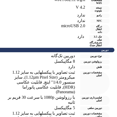
مشخصات
WiFi
V 4.2
نسخه
بلوتوث
ندارد
رادیو
ندارد
NFC
microUSB 2.0
درگاه
انتقال
داده
دارد
جک 3.5
میلی
متری(درگاه
انتقال صدا)
دوربین
دوربین تک‌گانه
نوع دوربین
8 مگاپیکسل
رزولوشن دوربين
دارد
فلش
ثبت تصاویر با پیکسل‎هایی به سایز 1.12
مشخصات دوربین
اصلی
میکرومتر (1.12µm Pixel Size)
,
سایز
سنسور 1/4.0″ اینچ
,
قابلیت عکاسی
(HDR)
,
قابلیت عکاسی پانوراما
(Panorama)
با رزولوشن 1080p با سرعت 30 فریم بر
فیلمبرداری دوربین
اصلی
ثانیه
5 مگاپیکسل
دوربین سلفی
ثبت تصاویر با پیکسل‎هایی به سایز 1.12
مشخصات دوربین
سلفی