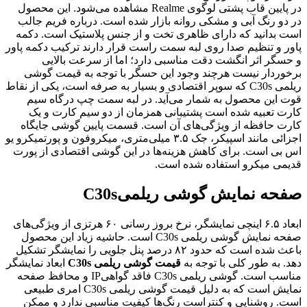
در پایین قاب پشتی لوگوی Realme مشاهده می‌شود. این محصول
ر دو رنگ آبی و مشکی روانه بازار شده است. درباره فریم جالب
ست بدانید که دارای ظاهری تخت و از جنس پلاستیک است. دکمه
اور و تنظیم صدا روی لبه سمت راست قرار دارند ترکیب دکمه پاور
 حسگر اثر انگشت دقت مناسبی دارد؛ اما از سرعت بالایی
رخوردار نیست هرچند وجود این حسگر با توجه به قیمت گوشی
ریلمی C30s که سوپر اقتصادی و بسیار به صرفه است، یکی‌ از نقاط
وت این محصول به شمار می‌آید. در لبه سمت چپ درگاه سیم
ارت تعبیه شده ‌است پشتیبانی همزمان از دو سیم کارت و یک
ارت حافظه از ویژگی‌های آن است. قسمت پایین گوشی جایگاه
اجزائی مانند اسپیکر، جک ۳.۵ میلی‌متری، میکروفون و پورتمیکرو یو
س بی است. برای کاهش هزینه‌ها در این گوشی اقتصادی از پورت
دیمی میکرو استفاده شده ‌است.
فحه نمایش گوشی ریلمی
C30s
ابعاد ۶.۵ اینچی نمایشگر، نرخ بروز رسانی ۶۰ هرتزی از ویژگی‌های
صفحه نمایش گوشی ریلمی C30s است. حاشیه زیاد این محصول
باعث شده ‌است که حدود ۸۲ درصد پنل جلویی را نمایشگر تشکیل
هد. به طور کلی با توجه به
قیمت گوشی ریلمی C30s
ابعاد نمایشگر
مناسب است. گوشی ریلمی C30s فاقد گواهیIP و محافظ صفحه
نمایش است که به دلیل قیمت گوشی ریلمی C30s امری طبیعی
ست. روشنایی و کنتراست رنگ‌ها کیفیت مناسبی ندارد و ممکن