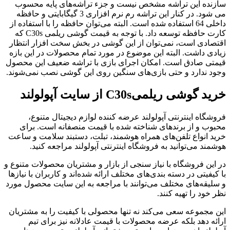
ازنده این تراشه مشخص نیست و جزء تراشه‌های پایه محسوب
می شود. در کنار این تراشه رم نرم افزاری 3 گیگابایتی و حافظه
داخلی 64 استفاده شده است. البته می‌توان حافظه را با استفاده از
کارت حافظه توسعه داد. با توجه به قیمت گوشی ریلمی C30s که
قتصادی است، نمی‌توان از این گوشی در بخش سخت افزار انتظار
یادی داشت. البته این موضوع در مورد تمام محصولات در این بازه
یمتی صادق است. امکان اجرای بازی با تراشه ضعیف این محصول
جود ندارد و حتی بازی‌های سنگین روی این گوشی نصب نمی‌شوند.
رید گوشی ریلمی
C30s
از سایت آپولولند
روشگاه اینترنتی آپولولند عرضه کننده لوازم دیجیتال متنوع،
حبوب و از برندهای شناخته شده با قیمت منصفانه است. برای
رید انواع تلفن‌های همراه هوشمند، تبلت، دستبند سلامت و ساعت
وشمند می‌توانید به فروشگاه اینترنتی آپولولند مراجعه کنید.
ر این فروشگاه با نیاز سنجی از بازار و مشتریان محصولات متنوع و
ا کیفیتی در دسته بندی‌های مختلف ارائه شده‌اند و کاربران با نیازها
 سلیقه‌های مختلف می‌توانند با مراجعه به این سایت محصول مورد
ظر خود را تهیه کنند.
ین مجموعه سعی می‌کند نه تنها محصولی با کیفیت را به مشتریان
رائه دهد بلکه عرضه محصولات با قیمت عادلانه نیز برای تیم