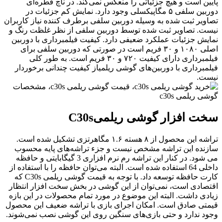
ایین است و هیچ جزئیاتی را منعکس نمی‌کند. در ناچ قطره‌ای
دوربین سلفی ۵ مگاپیکسلی وجود دارد. نمایش کم جزئیات در
صاویر ثبت شده به وسیله دوربین سلفی برطرف کننده نیاز کاربران
یست. تصاویر ثبت شده توسط دوربین سلفی از نظر غلظت رنگ و
مایش جزئیات عملکرد ضعیفی دارد. کیفیت فیلمبرداری با دوربین
اصلی ۱۰۸۰ و ۳۰ فریم است در صورتی که دوربین سلفی برای
فیلمبرداری دارای کیفیت ۷۲۰ و ۳۰ فریم است. به طور کلی
یلمبرداری با دوربین‌های گوشی ریلمیاز کیفیت چندانی برخوردار
یست.
خت افزار گوشی ریلمی
C30s
تراشه این محصول از ۸ هسته ۱.۶ مگاهرتزی تشکیل شده ‌است.
ازنده این تراشه مشخص نیست و جزء تراشه‌های پایه محسوب
می شود. در کنار این تراشه رم نرم افزاری 3 گیگابایتی و حافظه
داخلی 64 استفاده شده است. البته می‌توان حافظه را با استفاده از
کارت حافظه توسعه داد. با توجه به قیمت گوشی ریلمی C30s که
قتصادی است، نمی‌توان از این گوشی در بخش سخت افزار انتظار
یادی داشت. البته این موضوع در مورد تمام محصولات در این بازه
یمتی صادق است. امکان اجرای بازی با تراشه ضعیف این محصول
جود ندارد و حتی بازی‌های سنگین روی این گوشی نصب نمی‌شوند.