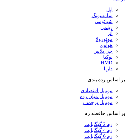
اپل
سامسونگ
شیائومی
ریلمی
آنر
موتورولا
هوآوی
جی پلاس
نوکیا
HMD
داریا
بر اساس رده بندی
موبایل اقتصادی
موبایل میان رده
موبایل پرچمدار
بر اساس حافظه رم
رم 2 گیگابایت
رم 4 گیگابایت
رم 6 گیگابایت