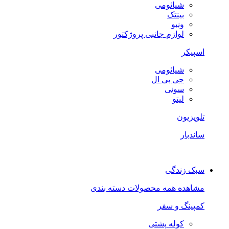
شیائومی
بینتک
ونبو
لوازم جانبی پروژکتور
اسپیکر
شیائومی
جی بی ال
سونی
لیتو
تلویزیون
ساندبار
سبک زندگی
مشاهده همه محصولات دسته بندی
کمپینگ و سفر
کوله پشتی