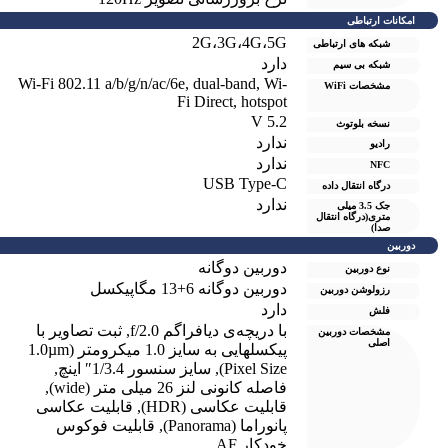
امکانات ارتباطی
2G،3G،4G،5G
شبکه های ارتباطی
دارد
شبکه بی سیم
Wi-Fi 802.11 a/b/g/n/ac/6e, dual-band, Wi-
مشخصات WiFi
Fi Direct, hotspot
V 5.2
نسخه بلوتوث
ندارد
رادیو
ندارد
NFC
USB Type-C
درگاه انتقال داده
ندارد
جک 3.5 میلی
متری(درگاه انتقال
صدا)
دوربین
دوربین دوگانه
نوع دوربین
دوربین دوگانه 6+13 مگاپیکسل
رزولوشن دوربين
دارد
فلش
با دریچه‌ی دیافراگم f/2.0
,
ثبت تصاویر با
مشخصات دوربین
اصلی
پیکسل‎هایی به سایز 1.0 میکرومتر (1.0µm
Pixel Size)
,
سایز سنسور 1/3.4″ اینچ
,
فاصله کانونی لنز 26 میلی متر (wide)
,
قابلیت عکاسی (HDR)
,
قابلیت عکاسی
پانوراما (Panorama)
,
قابلیت فوکوس
خودکار AF