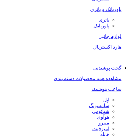
پاوربانک و باتری
باتری
پاوربانک
لوازم جانبی
هارد اکسترنال
گجت پوشیدنی
مشاهده همه محصولات دسته بندی
ساعت هوشمند
اپل
سامسونگ
شیائومی
هوآوی
میبرو
امیزفیت
هایلو