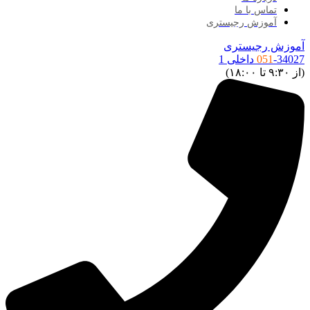
تماس با ما
آموزش رجیستری
موزش رجیستری
34027 داخلی 1
051
ز ۹:۳۰ تا ۱۸:۰۰)