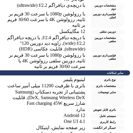
با دریچه‌ی دیافراگم ultrawide) f/2.2)
مشخصات دوربین
دوم
با رزولوشن 1080p با سرعت 30 فریم بر
فیلمبرداری دوربین
اصلی
ثانیه
,
رزولوشن 4K با سرعت 30/60 فریم
بر ثانیه
12 مگاپیکسل
دوربین سلفی
با دریچه دیافراگم f/2.4
,
با دریچه دیافراگم
مشخصات دوربین
سلفی
wide) f/2.2)
,
زاویه دید دوربین 120°
(ultrawide)
,
قابلیت عکاسی (HDR)
با رزولوشن 1080p با سرعت 30 فریم بر
فیلمبرداری دوربین
سلفی
ثانیه
,
دوربین سلفی رزولوشن 4K با
سرعت 30/60 فریم بر ثانیه
سایر امکانات
لیتیوم پلیمر
نوع باتری
باتری با ظرفیت 11200 میلی آمپر ساعت
مشخصات باتری
پشتیبانی از تجربه دسکتاپ (Samsung
سایر توضیحات
DeX, Samsung Wireless DeX)
,
قابلیت
شارژ سریع Fast charging 45W
ندارد
باتری قابل تعویض
Android 12
سیستم عامل
One UI 4.1
رابط کاربری
زیر صفحه نمایش، اپتیکال
حسگر اثر انگشت