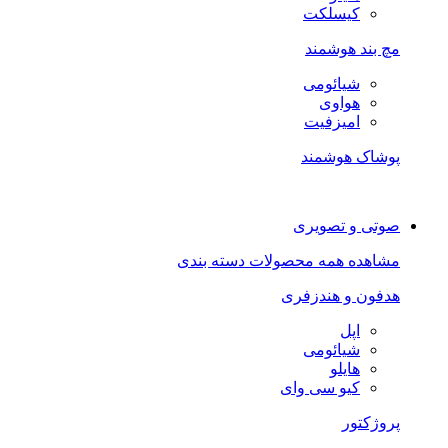
کیسلکت
مچ بند هوشمند
شیائومی
هواوی
امیزفیت
پوشاک هوشمند
صوتی و تصویری
مشاهده همه محصولات دسته بندی
هدفون و هندزفری
اپل
شیائومی
هایلو
کیو سی وای
پروژکتور