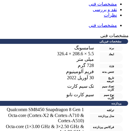
مشخصات فنی
نقد و بررسی
نظرات
مشخصات فنی
شخصات فنی
مشخصات فیزیکی
سامسونگ
برند
5.5 × 208.6 × 326.4
ابعاد
میلی متر
728 گرم
وزن
فریم آلومینیوم
جنس بدنه
30 آوریل 2022
تاریخ
عرضه
تک سيم کارت
تعداد سیم
کارت
سیم کارت نانو
نوع سیم
کارت
پردازنده
Qualcomm SM8450 Snapdragon 8 Gen 1
تراشه
Octa-core (Cortex-X2 & Cortex-A710 &
مدل پردازنده
Cortex-A510)
Octa-core (1×3.00 GHz & 3×2.50 GHz &
فرکانس پردازنده