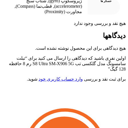
ژیروسکوپ (gyro)
,
شتاب سنج
حسگر ها
(accelerometer)
,
قطب‌نما (Compass)
,
مجاورت (Proximity)
یچ نقد و بررسی وجود ندارد
یدگاهها
یچ دیدگاهی برای این محصول نوشته نشده است.
ولین نفری باشید که دیدگاهی را ارسال می کنید برای “تبلت
سامسونگ مدل گلکسی تب S8 Ultra SM-X906 5G رم 8 حافظه
12 گیگ”
رای ثبت نقد و بررسی
وارد حساب کاربری خود
شوید.