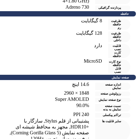
4×1.80 GHz)
Adreno 730
پردازنده گرافیکی
حافظه
8 گيگابايت
ظرفیت
حافظه
رم
128 گیگابایت
ظرفیت
حافظه
داخلی
دارد
قابلیت
نصب
کارت
حافظه
MicroSD
نوع کارت
حافظه
قابل
نصب
صفحه نمایش
14.6 اینچ
اندازه صفحه
نمایش
1848 × 2960
رزولوشن صفحه
Super AMOLED
نوع صفحه نمایش
90.0%
نسبت صفحه
نمایش به بدنه
240 PPI
تراکم پیکسلی
پشتیبانی از قلم Stylus
,
سازگار با
سایر قابلیت ها
+HDR10
,
مجهز به محافظ شیشه ای
صفحه نمایش (Corning Gorilla Glass 5)
,
نرخ بروزرسانی تصویر 120Hz