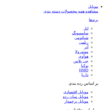
موبایل
مشاهده همه محصولات دسته بندی
برندها
اپل
سامسونگ
شیائومی
ریلمی
آنر
موتورولا
هوآوی
جی پلاس
نوکیا
HMD
داریا
بر اساس رده بندی
موبایل اقتصادی
موبایل میان رده
موبایل پرچمدار
بر اساس حافظه رم