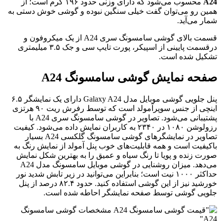
A2
محسوب می‌شود که دارای وزنی حدود ۱۹۶ گرم است؛ از
مین رو می‌توان گفت خیلی سنگین نبوده و گوشی خوش دستی به
مار می‌آید.
قسمت بالای گوشی سامسونگ سری A24 از یک میکروفون و
درقسمت پایینی از اسپیکر، پورت تایپ سی و جک ۳.۵ میلیمتری
شکیل شده است.
فحه نمایش گوشی سامسونگ A24
پنل جلویی گوشی موبایل مدل Galaxy A24 دارای یک نمایشگر ۶.۵
اینچی از جنس سوپرآمولد است که توسط رفرش ریت ۹۰ هرتزی
پشتیبانی می‌شود. تصاویر در گوشی سامسونگ سری A24 با
رزولوشن ۱۰۸۰ در ۲۳۴۰ به کاربران نمایش داده می‌شود. کیفیت
تصاویر در نمایشگرهای گوشی سامسونگ گلکسی A24 بسیار
اکیفیت است و همه قابلیت‌های خوب پنل آمولد از نمایش رنگ به
ورت زنده و پویا تا رنگ سیاه و عمیق را به بهترین شکل نمایش
می‌دهد. میزان روشنایی در گوشی موبایل سامسونگ مدل A24
حداکثر ۱۰۰۰ نیت است؛ بنابراین می‌توانید در زیر تابش شدید نور
خورشید نیز از این گوشی استفاده کنید. حدود ۸۲.۴ درصد از پنل
لویی گوشی توسط صفحه نمایشگر احاطه شده است.