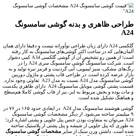
راحی ظاهری و بدنه گوشی سامسونگ
A2
گلکسی A24 دارای زبان طراحی نوآورانه نیست و دقیقا دارای همان
لمان‌هایی که در ساخت اکثر گوشی‌های سامسونگ به کار رفته
است؛ از همین رو تشخیص آن از گوشی گلکسی A34 کمی دشوار
است. شرکت سامسونگ گوشی سامسونگ سری A24 را در
نگ‌های مشکی، سبز لیمویی، آبی گردنیت و قرمز تیره تولید و به
ازار عرضه کرده است. در طراحی قاب پشتی و ماژول دوربین
گوشی سامسونگ مدل A24 نسبت به مدل A23 تفاوتی وجود ندارد.
قسمت پشتی گوشی موبایل سامسونگ A24 دارای ظاهری یکدست
 مات بوده و بخش مربوط به لنز، نیز از قاب گوشی کاملا هم‌سطح
 هماهنگ تشکیل شده است.
گوشی هوشمند سامسونگ مدل A24 در ابعادی حدود ۱۶۵ در ۷۶ در
۹ میلیمتر ساخته می‌شود. از دیگر مشخصات گوشی سامسونگ
A24 می‌توان به متفاوت بودن جنس پنل جلویی و پشتی اشاره کرد؛
ه طوری که پنل جلویی از شیشه و پنل پشتی از پلاستیک ساخته
ده است. داشتن وزن سبک از سایر
مشخصات گوشی سامسونگ