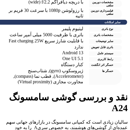
با دریچه دیافراگم wide) f/2.2)
مشخصات دوربین
سلفی
با رزولوشن 1080p با سرعت 30 فریم بر
فیلمبرداری دوربین
سلفی
ثانیه
سایر امکانات
لیتیوم پلیمر
نوع باتری
باتری با ظرفیت 5000 میلی آمپر ساعت
مشخصات باتری
با قابلیت شارژ سریع Fast charging 25W
سایر توضیحات
ندارد
باتری قابل تعویض
Android 13
سیستم عامل
One UI 5.1
رابط کاربری
کنار دستگاه
حسگر اثر انگشت
ژیروسکوپ (gyro)
,
شتاب‌سنج
حسگر ها
(Accelerometer)
,
قطب نما (compass)
,
مجاورت مجازی (Virtual proximity)
قد و بررسی گوشی سامسونگ
A2
الیان زیادی است که کمپانی سامسونگ در بازارهای جهانی سهم
عمده‌ای از گوشی‌های هوشمند، به خصوص سریA را به خود