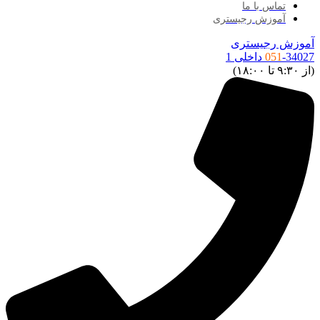
تماس با ما
آموزش رجیستری
موزش رجیستری
34027 داخلی 1
051
ز ۹:۳۰ تا ۱۸:۰۰)