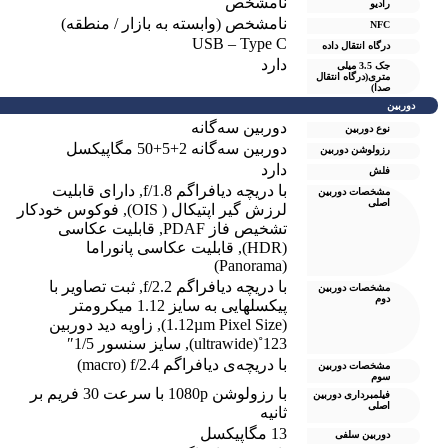
نامشخص
رادیو
نامشخص (وابسته به بازار / منطقه)
NFC
USB – Type C
درگاه انتقال داده
دارد
جک 3.5 میلی
متری(درگاه انتقال
صدا)
دوربین
دوربین سه‌گانه
نوع دوربین
دوربین سه‌گانه 2+5+50 مگاپیکسل
رزولوشن دوربين
دارد
فلش
با دریچه دیافراگم f/1.8
,
دارای قابلیت
مشخصات دوربین
اصلی
لرزش گیر اپتیکال ( OIS)
,
فوکوس خودکار
تشخیص فاز PDAF
,
قابلیت عکاسی
(HDR)
,
قابلیت عکاسی پانوراما
(Panorama)
با دریچه دیافراگم f/2.2
,
ثبت تصاویر با
مشخصات دوربین
دوم
پیکسل‎هایی به سایز 1.12 میکرومتر
(1.12µm Pixel Size)
,
زاویه دید دوربین
123˚(ultrawide)
,
سایز سنسور 1/5″
با دریچه‌ی دیافراگم macro) f/2.4)
مشخصات دوربین
سوم
با رزولوشن 1080p با سرعت 30 فریم بر
فیلمبرداری دوربین
اصلی
ثانیه
13 مگاپیکسل
دوربین سلفی