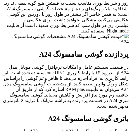
وز و شرایط نوری مناسب نسبت به قیمتش هیچ گونه نقصی ندارد.
شفافیت بالا و رنگ‌های زنده از مشخصات گوشی سامسونگ A24
ست؛ به همین خاطر اگر بیشتر در طول روز با دوربین این گوشی
کاسی می‌کنید، مشکلی نخواهید داشت. برای عکاسی و
یلمبرداری در طول شب که شرایط نوری ضعیف است از قابلیت
Night mod استفاده کنید.
ردازنده گوشی سامسونگ A24
ر قسمت سیستم عامل و امکانات نرم‌افزار گوشی موبایل مدل
A24 از اندروید ۱۳ با رابط کاربری one Ui5.1 استفاده شده است. این
ابط کاربری به افراد اجازه می‌دهد تا ظاهر و تم گوشی را براساس
کل و رنگ والپیر تنظیم کنید. از مشخصات گوشی سامسونگ مدل
A24 می‌توان به قابلیت RAM plus اشاره کرد که از طریق آن
افظه رم مورد نیاز افزایش و کاهش می‌یابد. گوشی سامسونگ
سری A24 در قسمت پردازنده به تراشه مدیاتک با فرایند ۶ نانومتری
جهز شده است.
اتری گوشی سامسونگ A24