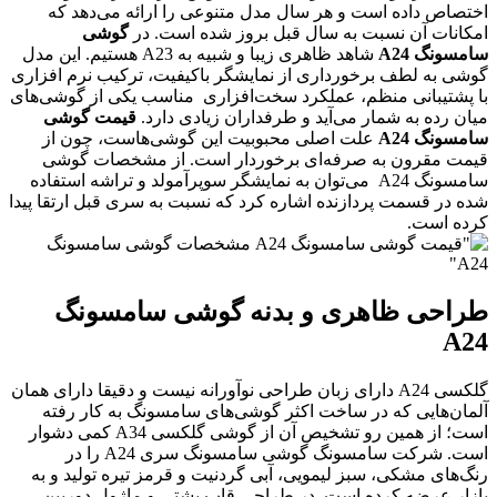
ختصاص داده است و هر سال مدل متنوعی را ارائه می‌دهد که
مکانات آن نسبت به سال قبل بروز شده است. در
گوشی
امسونگ A24
شاهد ظاهری زیبا و شبیه به A23 هستیم. این مدل
وشی به لطف برخورداری از نمایشگر باکیفیت، ترکیب نرم افزاری
ا پشتیبانی منظم، عملکرد سخت‌افزاری مناسب یکی از گوشی‌های
یان رده به شمار می‌آید و طرفداران زیادی دارد.
قیمت گوشی
امسونگ A24
علت اصلی محبوبیت این گوشی‌هاست، چون از
یمت مقرون به صرفه‌ای برخوردار است. از مشخصات گوشی
سامسونگ A24 می‌توان به نمایشگر سوپرآمولد و تراشه استفاده
ده در قسمت پردازنده اشاره کرد که نسبت به سری قبل ارتقا پیدا
رده است.
راحی ظاهری و بدنه گوشی سامسونگ
A2
گلکسی A24 دارای زبان طراحی نوآورانه نیست و دقیقا دارای همان
لمان‌هایی که در ساخت اکثر گوشی‌های سامسونگ به کار رفته
است؛ از همین رو تشخیص آن از گوشی گلکسی A34 کمی دشوار
است. شرکت سامسونگ گوشی سامسونگ سری A24 را در
نگ‌های مشکی، سبز لیمویی، آبی گردنیت و قرمز تیره تولید و به
ازار عرضه کرده است. در طراحی قاب پشتی و ماژول دوربین