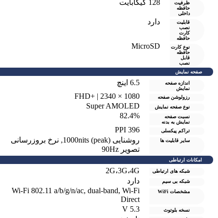
128 گیگابایت
ظرفیت
حافظه
داخلی
دارد
قابلیت
نصب
کارت
حافظه
MicroSD
نوع کارت
حافظه
قابل
نصب
صفحه نمایش
6.5 اینچ
اندازه صفحه
نمایش
1080 × 2340 | +FHD
رزولوشن صفحه
Super AMOLED
نوع صفحه نمایش
82.4%
نسبت صفحه
نمایش به بدنه
396 PPI
تراکم پیکسلی
روشنایی 1000nits (peak)
,
نرخ بروزرسانی
سایر قابلیت ها
تصویر 90Hz
امکانات ارتباطی
2G،3G،4G
شبکه های ارتباطی
دارد
شبکه بی سیم
Wi-Fi 802.11 a/b/g/n/ac, dual-band, Wi-Fi
مشخصات WiFi
Direct
5.3 V
نسخه بلوتوث