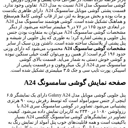
گوشی سامسونگ مدل A24 نسبت به مدل A23 تفاوتی وجود ندارد.
قسمت پشتی گوشی موبایل سامسونگ A24 دارای ظاهری یکدست
 مات بوده و بخش مربوط به لنز، نیز از قاب گوشی کاملا هم‌سطح
و هماهنگ تشکیل شده است. گوشی هوشمند سامسونگ مدل A24
در ابعادی حدود ۱۶۵ در ۷۶ در ۹ میلیمتر ساخته می‌شود. از دیگر
مشخصات گوشی سامسونگ A24 می‌توان به متفاوت بودن جنس
نل جلویی و پشتی اشاره کرد؛ به طوری که پنل جلویی از شیشه و
نل پشتی از پلاستیک ساخته شده است. داشتن وزن سبک از سایر
شخصات گوشی سامسونگ A24
محسوب می‌شود که دارای وزنی
حدود ۱۹۶ گرم است؛ از همین رو می‌توان گفت خیلی سنگین نبوده
 گوشی خوش دستی به شمار می‌آید. قسمت بالای گوشی
سامسونگ سری A24 از یک میکروفون و درقسمت پایینی از
سپیکر، پورت تایپ سی و جک ۳.۵ میلیمتری تشکیل شده است.
فحه نمایش گوشی سامسونگ A24
پنل جلویی گوشی موبایل مدل Galaxy A24 دارای یک نمایشگر ۶.۵
اینچی از جنس سوپرآمولد است که توسط رفرش ریت ۹۰ هرتزی
پشتیبانی می‌شود. تصاویر در گوشی سامسونگ سری A24 با
رزولوشن ۱۰۸۰ در ۲۳۴۰ به کاربران نمایش داده می‌شود. کیفیت
تصاویر در نمایشگرهای گوشی سامسونگ گلکسی A24 بسیار
اکیفیت است و همه قابلیت‌های خوب پنل آمولد از نمایش رنگ به
ورت زنده و پویا تا رنگ سیاه و عمیق را به بهترین شکل نمایش