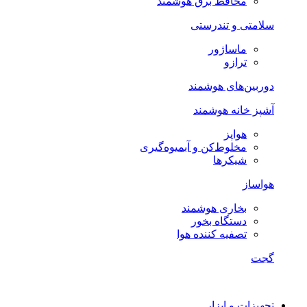
محافظ برق هوشمند
سلامتی و تندرستی
ماساژور
ترازو
دوربین‌های هوشمند
آشپز خانه هوشمند
هواپز
مخلوط‌کن و آبمیوه‌گیری
شیکرها
هواساز
بخاری هوشمند
دستگاه بخور
تصفیه کننده هوا
گجت
تجهیزات و ابزار