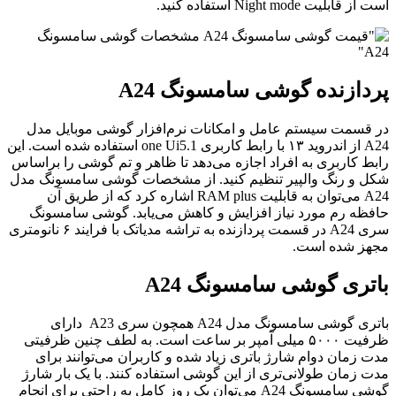
ست از قابلیت Night mode استفاده کنید.
ردازنده گوشی سامسونگ A24
ر قسمت سیستم عامل و امکانات نرم‌افزار گوشی موبایل مدل
A24 از اندروید ۱۳ با رابط کاربری one Ui5.1 استفاده شده است. این
ابط کاربری به افراد اجازه می‌دهد تا ظاهر و تم گوشی را براساس
کل و رنگ والپیر تنظیم کنید. از مشخصات گوشی سامسونگ مدل
A24 می‌توان به قابلیت RAM plus اشاره کرد که از طریق آن
افظه رم مورد نیاز افزایش و کاهش می‌یابد. گوشی سامسونگ
سری A24 در قسمت پردازنده به تراشه مدیاتک با فرایند ۶ نانومتری
جهز شده است.
اتری گوشی سامسونگ A24
باتری گوشی سامسونگ مدل A24 همچون سری A23 دارای
ظرفیت ۵۰۰۰ میلی آمپر بر ساعت است. به لطف چنین ظرفیتی
دت زمان دوام شارژ باتری زیاد شده و کاربران می‌توانند برای
دت زمان طولانی‌تری از این گوشی استفاده کنند. با یک بار شارژ
گوشی سامسونگ A24 می‌توان یک روز کامل به راحتی برای انجام