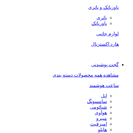
پاوربانک و باتری
باتری
پاوربانک
لوازم جانبی
هارد اکسترنال
گجت پوشیدنی
مشاهده همه محصولات دسته بندی
ساعت هوشمند
اپل
سامسونگ
شیائومی
هوآوی
میبرو
امیزفیت
هایلو