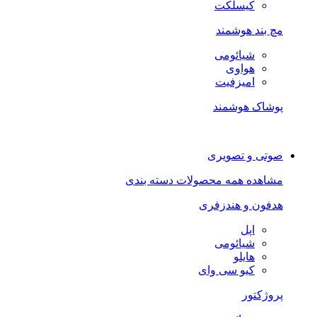
کیسلکت
مچ بند هوشمند
شیائومی
هواوی
امیزفیت
پوشاک هوشمند
صوتی و تصویری
مشاهده همه محصولات دسته بندی
هدفون و هندزفری
اپل
شیائومی
هایلو
کیو سی وای
پروژکتور