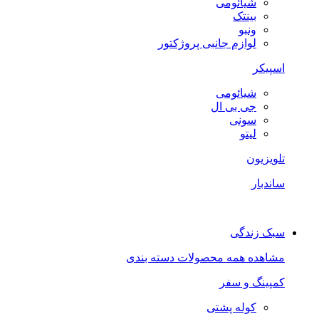
شیائومی
بینتک
ونبو
لوازم جانبی پروژکتور
اسپیکر
شیائومی
جی بی ال
سونی
لیتو
تلویزیون
ساندبار
سبک زندگی
مشاهده همه محصولات دسته بندی
کمپینگ و سفر
کوله پشتی