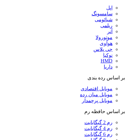
اپل
سامسونگ
شیائومی
ریلمی
آنر
موتورولا
هوآوی
جی پلاس
نوکیا
HMD
داریا
بر اساس رده بندی
موبایل اقتصادی
موبایل میان رده
موبایل پرچمدار
بر اساس حافظه رم
رم 2 گیگابایت
رم 4 گیگابایت
رم 6 گیگابایت