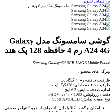
زرگنمایی تصویر
گوشی سامسونگ مدل Galaxy
A24 4 رم 4 حافظه 128 پک هند
Samsung Galaxya34 6GB 128GB Mobile Phon
یژگی های محصول
رفیت حافظه رم: 4 گیگابایت
رفیت حافظه داخلی: 128گیگابایت
ندازه صفحه نمایش: 6.5 اینچ
قت / رزولوشن: 1080 × 2340 | +FHD
وع صفحه نمایش: Super AMOLED
امکان برگشت کالا با دلیل "انصراف از خرید" تنها در صورتی