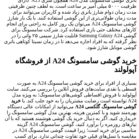
باتری گوشی سامسونگ مدل A24 همچون سری A23 دارای
ظرفیت ۵۰۰۰ میلی آمپر بر ساعت است. به لطف چنین ظرفیتی
دت زمان دوام شارژ باتری زیاد شده و کاربران می‌توانند برای
دت زمان طولانی‌تری از این گوشی استفاده کنند. با یک بار شارژ
گوشی سامسونگ A24 می‌توان یک روز کامل به راحتی برای انجام
ارهای مختلف حتی بازی استفاده کرد. شرکت سامسونگ برای
گوشی Samsung Galaxy A24 قابلیت شارژ سیمی ۲۵ واتی را در
ظر گرفته که به افراد اجازه می‌دهد تا در زمان نسبتا کوتاهی باتری
وشی موبایل شارژ شود.
خرید گوشی سامسونگ A24 از فروشگاه
پولولند
بسیاری از افراد برای خرید گوشی سامسونگ A24 به صورت
سطی یا نقدی سایت‌های فروش آنلاین را بررسی می‌کنند. سایت
پولولند با فروش اقساطی گوشی‌های سامسونگ؛ به ویژه مدل
توانسته است رضایت مشتریان را به خود جلب کند. با
خرید
وشی سامسونگ گلکسی A24
می‌توانید از امکانات عالی دستگاه
هره‌مند شوید و با کمترین هزینه، بهترین مدل گوشی سامسونگ را
ریداری کنید. اگر به دنبال خرید یک گوشی هوشمند هستید که با آن
نیازهای روزمره را برآورد کنید، گوشی سامسونگ A24 گزینه
مناسبی برای خرید است؛ زیرا قیمت گوشی سامسونگ A24 در
قایسه با نسل‌های قبلی خود تفاوت چندانی ندارد. برای کسب