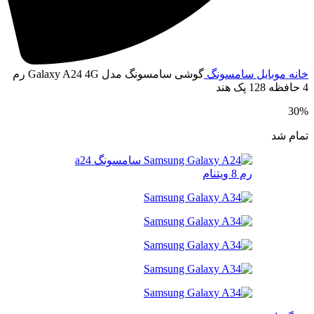
انه
موبایل
سامسونگ
گوشی سامسونگ مدل Galaxy A24 4G رم
ظه 128 پک هند
30
مام شد