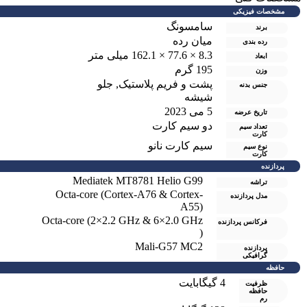
مشخصات فیزیکی
سامسونگ
برند
میان رده
رده بندی
8.3 × 77.6 × 162.1 میلی متر
ابعاد
195 گرم
وزن
پشت و فریم پلاستیک
,
جلو
جنس بدنه
شیشه
5 می 2023
تاریخ عرضه
دو سيم کارت
تعداد سیم
کارت
سیم کارت نانو
نوع سیم
کارت
پردازنده
Mediatek MT8781 Helio G99
تراشه
Octa-core (Cortex-A76 & Cortex-
مدل پردازنده
A55)
Octa-core (2×2.2 GHz & 6×2.0 GHz
فرکانس پردازنده
)
Mali-G57 MC2
پردازنده
گرافیکی
حافظه
4 گيگابايت
ظرفیت
حافظه
رم