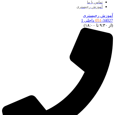
تماس با ما
آموزش رجیستری
موزش رجیستری
34027 داخلی 1
051
ز ۹:۳۰ تا ۱۸:۰۰)