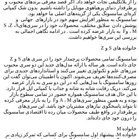
ا از بلاتکلیفی نجات خواهد داد. اگر قصد معرفی برندهای محبوب و
رطرفدار دنیای پرهیاهوی موبایل را داشته باشیم بدون شک کمپانی
ره‌ای سامسونگ یکی از گزینه‌های اصلی ما خواهد بود.
امسونگ به منظور افزایش سهم خود در بازارهای جهانی و
پوشش دادن سلایق مختلف، محصولات خود را در سری‌هایS ،Z ،A
، M وF به بازار عرضه کرده است . در ادامه نگاهی اجمالی به
ررسی این سری‌ها خواهیم داشت.
انواده های S و Z
سامسونگ تمامی محصولات پرچمدار خود را در سری های S و Z
ای داده است. هر ساله با ارائه مدل‌های جدید این دو سری محبوب
رزهای علم و تکنولوژی تغییر می‌کنند و استانداردهای جدیدی برای
صرف‌کننده‌ها تعریف می‌شوند. اکنون با اطمینان می‌توان گفت این
وزها سامسونگ با مدل‌هایی که در این دو سری به بازار عرضه
ی‌کند، دریک رقابت شانه به شانه و جذاب با کمپانی اپل قرار دارد.
ا این حال هدف سامسونگ همواره حضور در تمامی سطوح بازار
بوده و به همین منظور سری‌های A ، M وF را به بازار معرفی کرده
ا بتواند پاسخگوی نیازهای مشتریان خود باشد. این سری‌های
رطرفدار در واقع طیف محصولات میان رده تا اقتصادی سامسونگ
ا درون خود جای داده‌اند.
انواده M
خانواده M، پیشنهاد اول سامسونگ برای کسانی که تمرکز زیادی بر