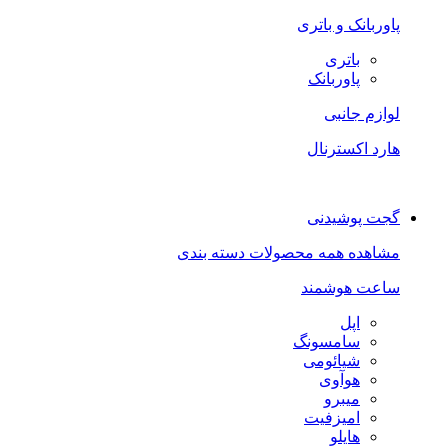
پاوربانک و باتری
باتری
پاوربانک
لوازم جانبی
هارد اکسترنال
گجت پوشیدنی
مشاهده همه محصولات دسته بندی
ساعت هوشمند
اپل
سامسونگ
شیائومی
هوآوی
میبرو
امیزفیت
هایلو