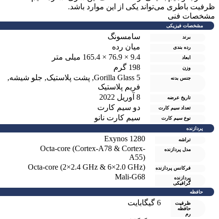
رفیت باطری می‌تواند یکی از این موارد باشد.
شخصات فنی
مشخصات فیزیکی
سامسونگ
برند
میان رده
رده بندی
9.4 × 76.9 × 165.4 میلی متر
ابعاد
198 گرم
وزن
Gorilla Glass 5
,
پشت پلاستیک
,
جلو شیشه
,
جنس بدنه
فریم پلاستیک
8 آوریل 2022
تاریخ عرضه
دو سيم کارت
تعداد سیم کارت
سیم کارت نانو
نوع سیم کارت
پردازنده
Exynos 1280
تراشه
Octa-core (Cortex-A78 & Cortex-
مدل پردازنده
A55)
Octa-core (2×2.4 GHz & 6×2.0 GHz)
فرکانس پردازنده
Mali-G68
پردازنده
گرافیکی
حافظه
6 گيگابايت
ظرفیت
حافظه
رم