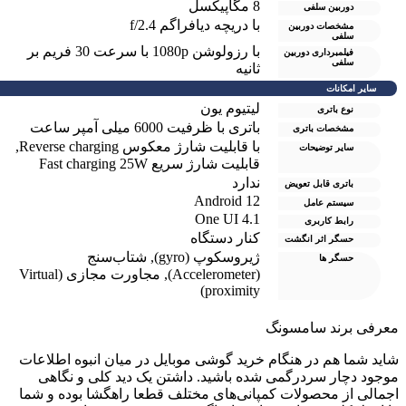
8 مگاپیکسل
دوربین سلفی
با دریچه دیافراگم f/2.4
مشخصات دوربین
سلفی
با رزولوشن 1080p با سرعت 30 فریم بر
فیلمبرداری دوربین
سلفی
ثانیه
سایر امکانات
لیتیوم یون
نوع باتری
باتری با ظرفیت 6000 میلی آمپر ساعت
مشخصات باتری
با قابلیت شارژ معکوس Reverse charging
,
سایر توضیحات
قابلیت شارژ سریع Fast charging 25W
ندارد
باتری قابل تعویض
Android 12
سیستم عامل
One UI 4.1
رابط کاربری
کنار دستگاه
حسگر اثر انگشت
ژیروسکوپ (gyro)
,
شتاب‌سنج
حسگر ها
(Accelerometer)
,
مجاورت مجازی (Virtual
proximity)
عرفی برند سامسونگ
اید شما هم در هنگام خرید گوشی موبایل در میان انبوه اطلاعات
وجود دچار سردرگمی شده باشید. داشتن یک دید کلی و نگاهی
جمالی از محصولات کمپانی‌های مختلف قطعا راهگشا بوده و شما