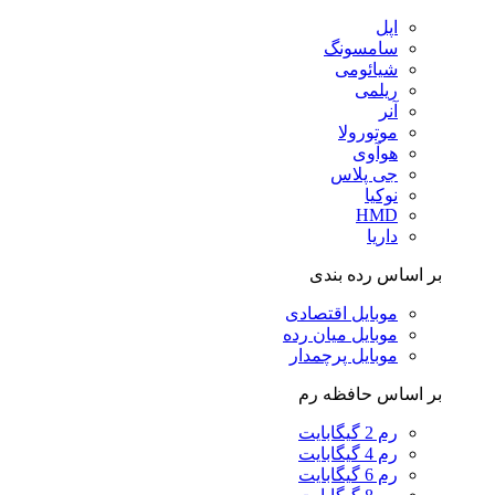
اپل
سامسونگ
شیائومی
ریلمی
آنر
موتورولا
هوآوی
جی پلاس
نوکیا
HMD
داریا
بر اساس رده بندی
موبایل اقتصادی
موبایل میان رده
موبایل پرچمدار
بر اساس حافظه رم
رم 2 گیگابایت
رم 4 گیگابایت
رم 6 گیگابایت