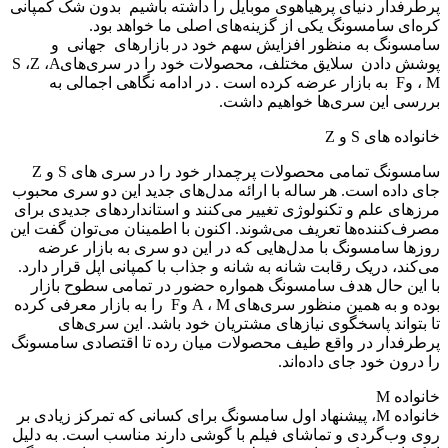
رطرفدار دنیای پرهیاهوی موبایل را داشته باشیم بدون شک کمپانی
ره‌ای سامسونگ یکی از گزینه‌های اصلی ما خواهد بود.
امسونگ به منظور افزایش سهم خود در بازارهای جهانی و
پوشش دادن سلایق مختلف، محصولات خود را در سری‌هایS ،Z ،A
، M وF به بازار عرضه کرده است . در ادامه نگاهی اجمالی به
ررسی این سری‌ها خواهیم داشت.
انواده های S و Z
سامسونگ تمامی محصولات پرچمدار خود را در سری های S و Z
ای داده است. هر ساله با ارائه مدل‌های جدید این دو سری محبوب
رزهای علم و تکنولوژی تغییر می‌کنند و استانداردهای جدیدی برای
صرف‌کننده‌ها تعریف می‌شوند. اکنون با اطمینان می‌توان گفت این
وزها سامسونگ با مدل‌هایی که در این دو سری به بازار عرضه
ی‌کند، دریک رقابت شانه به شانه و جذاب با کمپانی اپل قرار دارد.
ا این حال هدف سامسونگ همواره حضور در تمامی سطوح بازار
بوده و به همین منظور سری‌های A ، M وF را به بازار معرفی کرده
ا بتواند پاسخگوی نیازهای مشتریان خود باشد. این سری‌های
رطرفدار در واقع طیف محصولات میان رده تا اقتصادی سامسونگ
ا درون خود جای داده‌اند.
انواده M
خانواده M، پیشنهاد اول سامسونگ برای کسانی که تمرکز زیادی بر
وی وب‌گردی و تماشای فیلم با گوشی دارند مناسب است. به دلیل