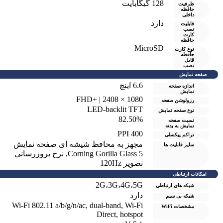
128 گیگابایت
ظرفیت
حافظه
داخلی
دارد
قابلیت
نصب
کارت
حافظه
MicroSD
نوع کارت
حافظه
قابل
نصب
صفحه نمایش
6.6 اینچ
اندازه صفحه
نمایش
1080 × 2408 | +FHD
رزولوشن صفحه
LED-backlit TFT
نوع صفحه نمایش
82.50%
نسبت صفحه
نمایش به بدنه
400 PPI
تراکم پیکسلی
مجهز به محافظ شیشه ای صفحه نمایش
سایر قابلیت ها
Corning Gorilla Glass 5
,
نرخ بروزرسانی
تصویر 120Hz
امکانات ارتباطی
2G،3G،4G،5G
شبکه های ارتباطی
دارد
شبکه بی سیم
Wi-Fi 802.11 a/b/g/n/ac, dual-band, Wi-Fi
مشخصات WiFi
Direct, hotspot