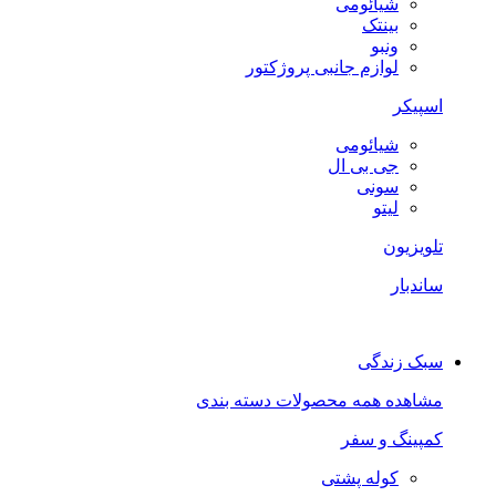
شیائومی
بینتک
ونبو
لوازم جانبی پروژکتور
اسپیکر
شیائومی
جی بی ال
سونی
لیتو
تلویزیون
ساندبار
سبک زندگی
مشاهده همه محصولات دسته بندی
کمپینگ و سفر
کوله پشتی