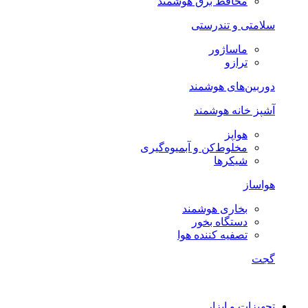
محافظ برق هوشمند
سلامتی و تندرستی
ماساژور
ترازو
دوربین‌های هوشمند
آشپز خانه هوشمند
هواپز
مخلوط‌کن و آبمیوه‌گیری
شیکرها
هواساز
بخاری هوشمند
دستگاه بخور
تصفیه کننده هوا
گجت
تجهیزات و ابزار