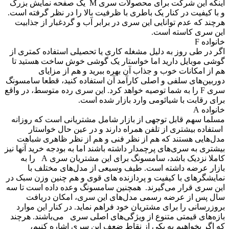
اینکه این شرکت برای محصولات سری M یک صفحه نمایش بزرگ
 با کیفیت در کنار یک باطری با ظرفیت بالا را در نظر گرفته است.
رچند که عدم توانایی این سری در برابر آب و گردغبار از جذابیت
ین سری کاسته است.
انواده F
گر در طی روز به دلیل مشغله کاری یا تحصیلی استفاده کمتری از
وشی موبایل دارید اما خواستار یک گوشی خوش ساخت هستید تا
م از امکانات خوب و جذاب آن بهره ببرید و هم از مزایای
وربین‌های سلفی و اصلی کارآمد آن استفاده کنید، قطعا سامسونگ
سری F را به شما توصیه خواهد کرد. این سری رده متوسط، در واقع
رای رقابت با شیائومی وارد بازار شده است.
انواده A
سلما سهم قابل توجهی از بازار شامل مشتریانی است که روزانه
ستفاده بیشتری از تلفن همراه دارند و در عین حال خواستار
دل‌هایی هستند که هم از نظر فنی و هم از نظر ظاهری شباهت
یشتری به سری‌های پرچمدار داشته باشند اما به بودجه خرید آنها نیز
کاملا نزدیک باشد، سامسونگ برای این مشتریان سری A را به
ازار عرضه داشته است. طیف وسیعی از مدل‌های مختلف با
مایشگرهای با کیفیت و پردازنده های قوی و هم چنین وزن سبک در
ین سری قرار می‌گیرند. همچنین سامسونگ وعده داده است تا سه
ال پس از عرضه رسمی مدل‌های این سری، امکان دریافت
روزرسانی را برای مشتریان خود فراهم نماید. در کنار این موارد
ازه‌های قیمتی متنوع از ویژگی‌های اصلی سری می‌باشند. هرچند
ه اگر بخواهیم به یکی از نقاط ضعف این سری اشاره کنیم،