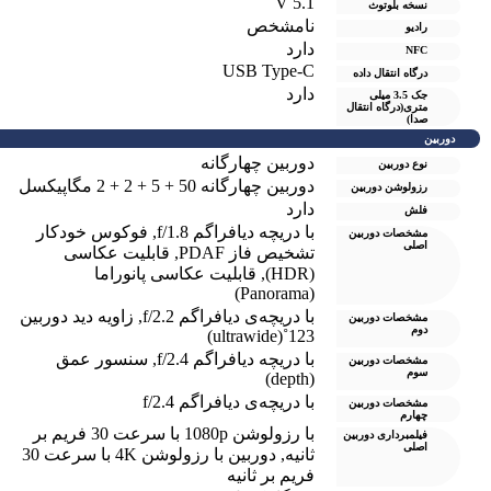
V 5.1
نسخه بلوتوث
نامشخص
رادیو
دارد
NFC
USB Type-C
درگاه انتقال داده
دارد
جک 3.5 میلی
متری(درگاه انتقال
صدا)
دوربین
دوربین چهارگانه
نوع دوربین
دوربین چهارگانه 50 + 5 + 2 + 2 مگاپیکسل
رزولوشن دوربين
دارد
فلش
با دریچه دیافراگم f/1.8
,
فوکوس خودکار
مشخصات دوربین
اصلی
تشخیص فاز PDAF
,
قابلیت عکاسی
(HDR)
,
قابلیت عکاسی پانوراما
(Panorama)
با دریچه‌ی دیافراگم f/2.2
,
زاویه دید دوربین
مشخصات دوربین
دوم
123˚(ultrawide)
با دریچه دیافراگم f/2.4
,
سنسور عمق
مشخصات دوربین
سوم
(depth)
با دریچه‌ی دیافراگم f/2.4
مشخصات دوربین
چهارم
با رزولوشن 1080p با سرعت 30 فریم بر
فیلمبرداری دوربین
اصلی
ثانیه
,
دوربین با رزولوشن 4K با سرعت 30
فریم بر ثانیه