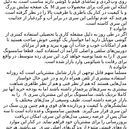
وی وب‌گردی و تماشای فیلم با گوشی دارند مناسب است. به دلیل
اینکه این شرکت برای محصولات سری M یک صفحه نمایش بزرگ
 با کیفیت در کنار یک باطری با ظرفیت بالا را در نظر گرفته است.
رچند که عدم توانایی این سری در برابر آب و گردغبار از جذابیت
ین سری کاسته است.
انواده F
گر در طی روز به دلیل مشغله کاری یا تحصیلی استفاده کمتری از
وشی موبایل دارید اما خواستار یک گوشی خوش ساخت هستید تا
م از امکانات خوب و جذاب آن بهره ببرید و هم از مزایای
وربین‌های سلفی و اصلی کارآمد آن استفاده کنید، قطعا سامسونگ
سری F را به شما توصیه خواهد کرد. این سری رده متوسط، در واقع
رای رقابت با شیائومی وارد بازار شده است.
انواده A
سلما سهم قابل توجهی از بازار شامل مشتریانی است که روزانه
ستفاده بیشتری از تلفن همراه دارند و در عین حال خواستار
دل‌هایی هستند که هم از نظر فنی و هم از نظر ظاهری شباهت
یشتری به سری‌های پرچمدار داشته باشند اما به بودجه خرید آنها نیز
کاملا نزدیک باشد، سامسونگ برای این مشتریان سری A را به
ازار عرضه داشته است. طیف وسیعی از مدل‌های مختلف با
مایشگرهای با کیفیت و پردازنده های قوی و هم چنین وزن سبک در
ین سری قرار می‌گیرند. همچنین سامسونگ وعده داده است تا سه
ال پس از عرضه رسمی مدل‌های این سری، امکان دریافت
روزرسانی را برای مشتریان خود فراهم نماید. در کنار این موارد
ازه‌های قیمتی متنوع از ویژگی‌های اصلی سری می‌باشند. هرچند