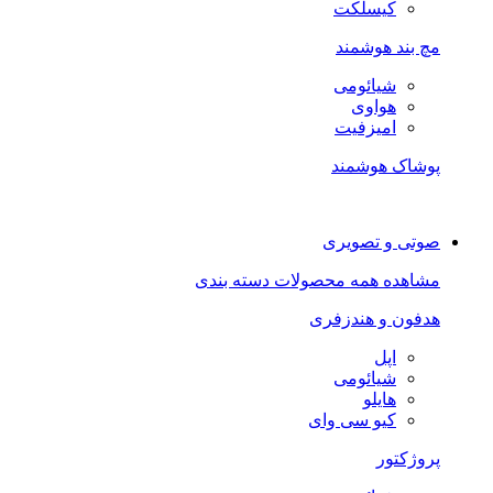
کیسلکت
مچ بند هوشمند
شیائومی
هواوی
امیزفیت
پوشاک هوشمند
صوتی و تصویری
مشاهده همه محصولات دسته بندی
هدفون و هندزفری
اپل
شیائومی
هایلو
کیو سی وای
پروژکتور