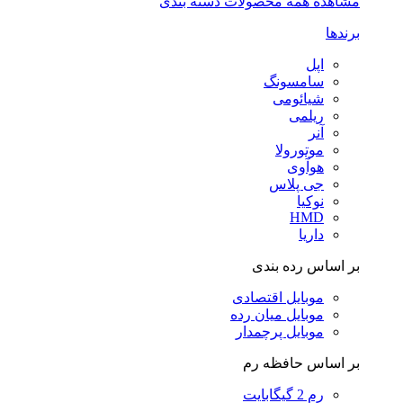
مشاهده همه محصولات دسته بندی
برندها
اپل
سامسونگ
شیائومی
ریلمی
آنر
موتورولا
هوآوی
جی پلاس
نوکیا
HMD
داریا
بر اساس رده بندی
موبایل اقتصادی
موبایل میان رده
موبایل پرچمدار
بر اساس حافظه رم
رم 2 گیگابایت