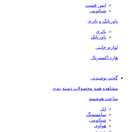
ایس فست
شیائومی
پاوربانک و باتری
باتری
پاوربانک
لوازم جانبی
هارد اکسترنال
گجت پوشیدنی
مشاهده همه محصولات دسته بندی
ساعت هوشمند
اپل
سامسونگ
شیائومی
هوآوی
میبرو