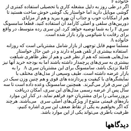
انواده F
گر در طی روز به دلیل مشغله کاری یا تحصیلی استفاده کمتری از
وشی موبایل دارید اما خواستار یک گوشی خوش ساخت هستید تا
م از امکانات خوب و جذاب آن بهره ببرید و هم از مزایای
وربین‌های سلفی و اصلی کارآمد آن استفاده کنید، قطعا سامسونگ
سری F را به شما توصیه خواهد کرد. این سری رده متوسط، در واقع
رای رقابت با شیائومی وارد بازار شده است.
انواده A
سلما سهم قابل توجهی از بازار شامل مشتریانی است که روزانه
ستفاده بیشتری از تلفن همراه دارند و در عین حال خواستار
دل‌هایی هستند که هم از نظر فنی و هم از نظر ظاهری شباهت
یشتری به سری‌های پرچمدار داشته باشند اما به بودجه خرید آنها نیز
کاملا نزدیک باشد، سامسونگ برای این مشتریان سری A را به
ازار عرضه داشته است. طیف وسیعی از مدل‌های مختلف با
مایشگرهای با کیفیت و پردازنده های قوی و هم چنین وزن سبک در
ین سری قرار می‌گیرند. همچنین سامسونگ وعده داده است تا سه
ال پس از عرضه رسمی مدل‌های این سری، امکان دریافت
روزرسانی را برای مشتریان خود فراهم نماید. در کنار این موارد
ازه‌های قیمتی متنوع از ویژگی‌های اصلی سری می‌باشند. هرچند
ه اگر بخواهیم به یکی از نقاط ضعف این سری اشاره کنیم،
رفیت باطری می‌تواند یکی از این موارد باشد.
یدگاهها