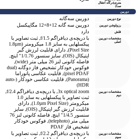
متری(درگاه انتقال
صدا)
دوربین
دوربین سه‌گانه
نوع دوربین
دوربین سه گانه 12+8+12 مگاپیکسل
رزولوشن دوربين
دارد
فلش
با دریچه‌ی دیافراگم f/1.5
,
ثبت تصاویر با
مشخصات دوربین
اصلی
پیکسل‎هایی به سایز 1.8 میکرومتر (1.8µm
Pixel Size)
,
دارای قابلیت لرزش گیر
اپتیکال (OIS)
,
سایز سنسور 1/1.76″ اینچ
,
فاصله کانونی لنز 26 میلی متر (wide)
,
فوکوس خودکار تشخیص فاز دوگانه (dual
pixel PDAF)
,
قابلیت عکاسی پانوراما
(Panorama)
,
قابلیت عکاسی خودکار (auto-
HDR)
3x optical zoom
,
با دریچه‌ی دیافراگم f/2.4
,
مشخصات دوربین
دوم
ثبت تصاویر با پیکسل‎هایی به سایز 1.0
میکرومتر (1.0µm Pixel Size)
,
دارای
قابلیت لرزش گیر اپتیکال (OIS)
,
سایز
سنسور 1/4.5″ اینچ
,
فاصله کانونی لنز 76
میلی متر (telephoto)
,
فوکوس خودکار
تشخیص فاز PDAF
با دریچه‌ی دیافراگم f/2.2
,
ثبت تصاویر با
مشخصات دوربین
سوم