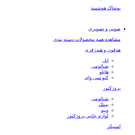
پوشاک هوشمند
صوتی و تصویری
مشاهده همه محصولات دسته بندی
هدفون و هندزفری
اپل
شیائومی
هایلو
کیو سی وای
پروژکتور
شیائومی
بینتک
ونبو
لوازم جانبی پروژکتور
اسپیکر