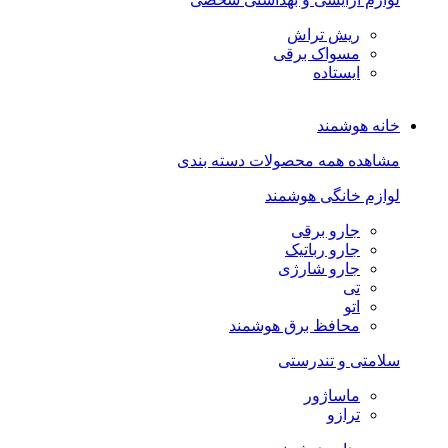
ریش تراش
مسواک برقی
ایستاده
خانه هوشمند
مشاهده همه محصولات دسته بندی
لوازم خانگی هوشمند
جارو برقی
جارو رباتیک
جارو شارژی
تی
اتو
محافظ برق هوشمند
سلامتی و تندرستی
ماساژور
ترازو