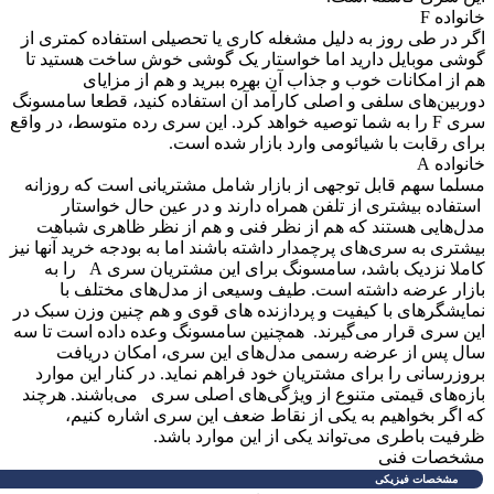
انواده F
گر در طی روز به دلیل مشغله کاری یا تحصیلی استفاده کمتری از
وشی موبایل دارید اما خواستار یک گوشی خوش ساخت هستید تا
م از امکانات خوب و جذاب آن بهره ببرید و هم از مزایای
وربین‌های سلفی و اصلی کارآمد آن استفاده کنید، قطعا سامسونگ
سری F را به شما توصیه خواهد کرد. این سری رده متوسط، در واقع
رای رقابت با شیائومی وارد بازار شده است.
انواده A
سلما سهم قابل توجهی از بازار شامل مشتریانی است که روزانه
ستفاده بیشتری از تلفن همراه دارند و در عین حال خواستار
دل‌هایی هستند که هم از نظر فنی و هم از نظر ظاهری شباهت
یشتری به سری‌های پرچمدار داشته باشند اما به بودجه خرید آنها نیز
کاملا نزدیک باشد، سامسونگ برای این مشتریان سری A را به
ازار عرضه داشته است. طیف وسیعی از مدل‌های مختلف با
مایشگرهای با کیفیت و پردازنده های قوی و هم چنین وزن سبک در
ین سری قرار می‌گیرند. همچنین سامسونگ وعده داده است تا سه
ال پس از عرضه رسمی مدل‌های این سری، امکان دریافت
روزرسانی را برای مشتریان خود فراهم نماید. در کنار این موارد
ازه‌های قیمتی متنوع از ویژگی‌های اصلی سری می‌باشند. هرچند
ه اگر بخواهیم به یکی از نقاط ضعف این سری اشاره کنیم،
رفیت باطری می‌تواند یکی از این موارد باشد.
شخصات فنی
مشخصات فیزیکی