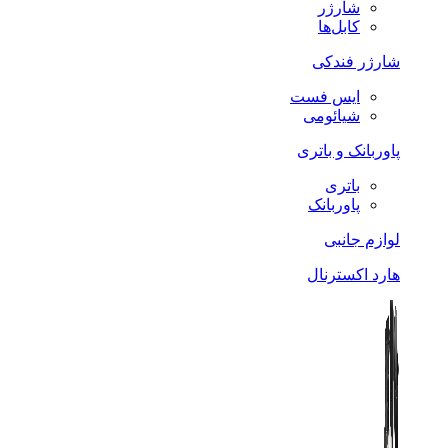
شارژر
کابل‌ها
شارژر فندکی
ایس فست
شیائومی
پاوربانک و باتری
باتری
پاوربانک
لوازم جانبی
هارد اکسترنال