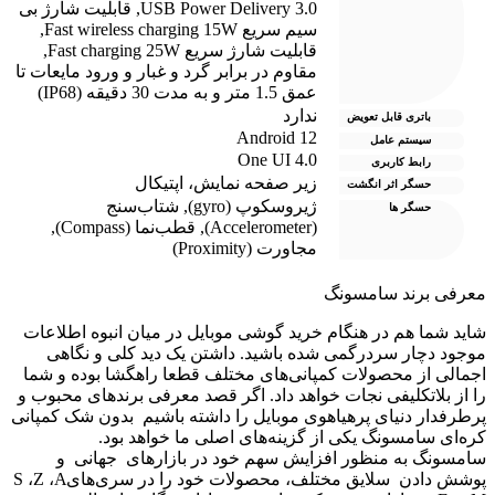
USB Power Delivery 3.0
,
قابلیت شارژ بی
سیم سریع Fast wireless charging 15W
,
قابلیت شارژ سریع Fast charging 25W
,
مقاوم در برابر گرد و غبار و ورود مایعات تا
عمق 1.5 متر و به مدت 30 دقیقه (IP68)
ندارد
باتری قابل تعویض
Android 12
سیستم عامل
One UI 4.0
رابط کاربری
زیر صفحه نمایش، اپتیکال
حسگر اثر انگشت
ژیروسکوپ (gyro)
,
شتاب‌سنج
حسگر ها
(Accelerometer)
,
قطب‌نما (Compass)
,
مجاورت (Proximity)
عرفی برند سامسونگ
اید شما هم در هنگام خرید گوشی موبایل در میان انبوه اطلاعات
وجود دچار سردرگمی شده باشید. داشتن یک دید کلی و نگاهی
جمالی از محصولات کمپانی‌های مختلف قطعا راهگشا بوده و شما
ا از بلاتکلیفی نجات خواهد داد. اگر قصد معرفی برندهای محبوب و
رطرفدار دنیای پرهیاهوی موبایل را داشته باشیم بدون شک کمپانی
ره‌ای سامسونگ یکی از گزینه‌های اصلی ما خواهد بود.
امسونگ به منظور افزایش سهم خود در بازارهای جهانی و
پوشش دادن سلایق مختلف، محصولات خود را در سری‌هایS ،Z ،A