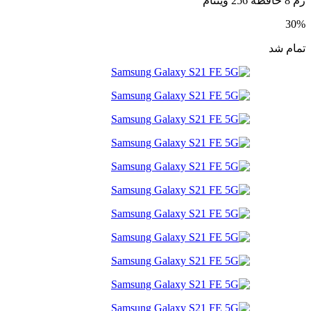
 8 حافظه 256 ویتنام
30
مام شد