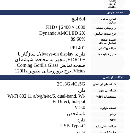
نصب
کارت
حافظه
صفحه نمایش
6.4 اینچ
اندازه صفحه
نمایش
1080 × 2400 | +FHD
رزولوشن صفحه
Dynamic AMOLED 2X
نوع صفحه نمایش
89.60%
نسبت صفحه
نمایش به بدنه
401 PPI
تراکم پیکسلی
دارای Always-on display
,
سازگار با
سایر قابلیت ها
+HDR10
,
مجهز به محافظ شیشه ای
صفحه نمایش Corning Gorilla Glass
Victus
,
نرخ بروزرسانی تصویر 120Hz
امکانات ارتباطی
2G،3G،4G،5G
شبکه های ارتباطی
دارد
شبکه بی سیم
Wi-Fi 802.11 a/b/g/n/ac/6, dual-band, Wi-
مشخصات WiFi
Fi Direct, hotspot
V 5.0
نسخه بلوتوث
نامشخص
رادیو
دارد
NFC
USB Type-C
درگاه انتقال داده
ندارد
جک 3.5 میلی