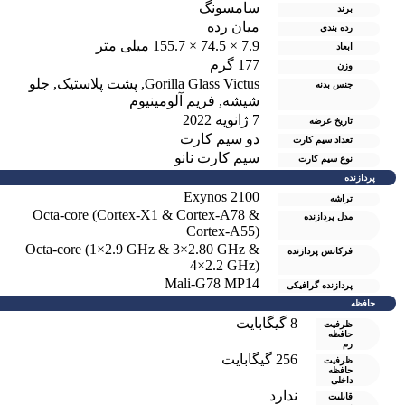
سامسونگ
برند
میان رده
رده بندی
7.9 × 74.5 × 155.7 میلی متر
ابعاد
177 گرم
وزن
Gorilla Glass Victus
,
پشت پلاستیک
,
جلو
جنس بدنه
شیشه
,
فریم آلومینیوم
7 ژانویه 2022
تاریخ عرضه
دو سيم کارت
تعداد سیم کارت
سیم کارت نانو
نوع سیم کارت
پردازنده
Exynos 2100
تراشه
Octa-core (Cortex-X1 & Cortex-A78 &
مدل پردازنده
Cortex-A55)
Octa-core (1×2.9 GHz & 3×2.80 GHz &
فرکانس پردازنده
4×2.2 GHz)
Mali-G78 MP14
پردازنده گرافیکی
حافظه
8 گيگابايت
ظرفیت
حافظه
رم
256 گیگابایت
ظرفیت
حافظه
داخلی
ندارد
قابلیت