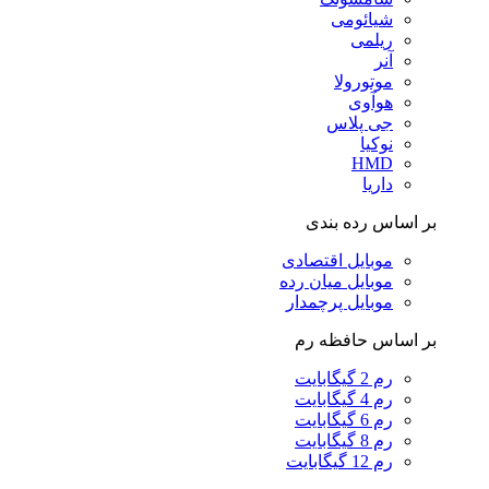
شیائومی
ریلمی
آنر
موتورولا
هوآوی
جی پلاس
نوکیا
HMD
داریا
بر اساس رده بندی
موبایل اقتصادی
موبایل میان رده
موبایل پرچمدار
بر اساس حافظه رم
رم 2 گیگابایت
رم 4 گیگابایت
رم 6 گیگابایت
رم 8 گیگابایت
رم 12 گیگابایت