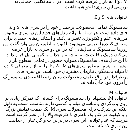
، M وF به بازار عرضه کرده است . در ادامه نگاهی اجمالی به
ررسی این سری‌ها خواهیم داشت.
انواده های S و Z
سامسونگ تمامی محصولات پرچمدار خود را در سری های S و Z
ای داده است. هر ساله با ارائه مدل‌های جدید این دو سری محبوب
رزهای علم و تکنولوژی تغییر می‌کنند و استانداردهای جدیدی برای
صرف‌کننده‌ها تعریف می‌شوند. اکنون با اطمینان می‌توان گفت این
وزها سامسونگ با مدل‌هایی که در این دو سری به بازار عرضه
ی‌کند، دریک رقابت شانه به شانه و جذاب با کمپانی اپل قرار دارد.
ا این حال هدف سامسونگ همواره حضور در تمامی سطوح بازار
بوده و به همین منظور سری‌های A ، M وF را به بازار معرفی کرده
ا بتواند پاسخگوی نیازهای مشتریان خود باشد. این سری‌های
رطرفدار در واقع طیف محصولات میان رده تا اقتصادی سامسونگ
ا درون خود جای داده‌اند.
انواده M
خانواده M، پیشنهاد اول سامسونگ برای کسانی که تمرکز زیادی بر
وی وب‌گردی و تماشای فیلم با گوشی دارند مناسب است. به دلیل
اینکه این شرکت برای محصولات سری M یک صفحه نمایش بزرگ
 با کیفیت در کنار یک باطری با ظرفیت بالا را در نظر گرفته است.
رچند که عدم توانایی این سری در برابر آب و گردغبار از جذابیت
ین سری کاسته است.