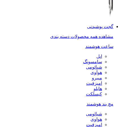
گجت پوشیدنی
مشاهده همه محصولات دسته بندی
ساعت هوشمند
اپل
سامسونگ
شیائومی
هوآوی
میبرو
امیزفیت
هایلو
کیسلکت
مچ بند هوشمند
شیائومی
هواوی
امیزفیت