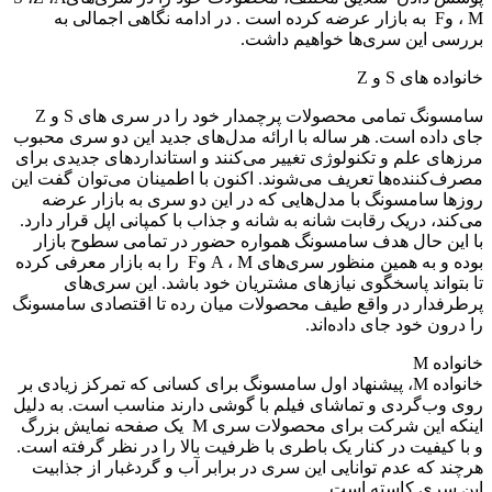
، M وF به بازار عرضه کرده است . در ادامه نگاهی اجمالی به
ررسی این سری‌ها خواهیم داشت.
انواده های S و Z
سامسونگ تمامی محصولات پرچمدار خود را در سری های S و Z
ای داده است. هر ساله با ارائه مدل‌های جدید این دو سری محبوب
رزهای علم و تکنولوژی تغییر می‌کنند و استانداردهای جدیدی برای
صرف‌کننده‌ها تعریف می‌شوند. اکنون با اطمینان می‌توان گفت این
وزها سامسونگ با مدل‌هایی که در این دو سری به بازار عرضه
ی‌کند، دریک رقابت شانه به شانه و جذاب با کمپانی اپل قرار دارد.
ا این حال هدف سامسونگ همواره حضور در تمامی سطوح بازار
بوده و به همین منظور سری‌های A ، M وF را به بازار معرفی کرده
ا بتواند پاسخگوی نیازهای مشتریان خود باشد. این سری‌های
رطرفدار در واقع طیف محصولات میان رده تا اقتصادی سامسونگ
ا درون خود جای داده‌اند.
انواده M
خانواده M، پیشنهاد اول سامسونگ برای کسانی که تمرکز زیادی بر
وی وب‌گردی و تماشای فیلم با گوشی دارند مناسب است. به دلیل
اینکه این شرکت برای محصولات سری M یک صفحه نمایش بزرگ
 با کیفیت در کنار یک باطری با ظرفیت بالا را در نظر گرفته است.
رچند که عدم توانایی این سری در برابر آب و گردغبار از جذابیت
ین سری کاسته است.