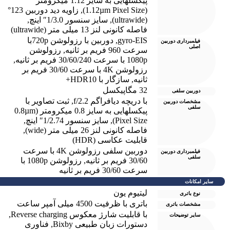
پیکسل‎هایی به سایز 1.12 میکرومتر
(1.12µm Pixel Size)
,
زاویه دید دوربین 123°
(ultrawide)
,
سایز سنسور 1/3.0″ اینچ
,
فاصله کانونی لنز 13 میلی متر (ultrawide)
gyro-EIS
,
دوربین با رزولوشن 720pبا
فیلمبرداری دوربین
اصلی
سرعت 960 فریم بر ثانیه
,
رزولوشن
1080p با سرعت 30/60/240 فریم بر ثانیه
,
رزولوشن 4K با سرعت 30/60 فریم بر
ثانیه
,
سازگار با HDR10+
32 مگاپیکسل
دوربین سلفی
با دریچه دیافراگم f/2.2
,
ثبت تصاویر با
مشخصات دوربین
سلفی
پیکسل‎هایی به سایز 0.8 میکرومتر (0.8µm
Pixel Size)
,
سایز سنسور 1/2.74″ اینچ
,
فاصله کانونی لنز 26 میلی متر (wide)
,
قابلیت عکاسی (HDR)
دوربین سلفی رزولوشن 4K با سرعت
فیلمبرداری دوربین
سلفی
30/60 فریم بر ثانیه
,
رزولوشن 1080p با
سرعت 30/60 فریم بر ثانیه
سایر امکانات
لیتیوم یون
نوع باتری
باتری با ظرفیت 4500 میلی آمپر ساعت
مشخصات باتری
با قابلیت شارژ معکوس Reverse charging
,
سایر توضیحات
دستورات زبان طبیعی Bixby
,
فناوری