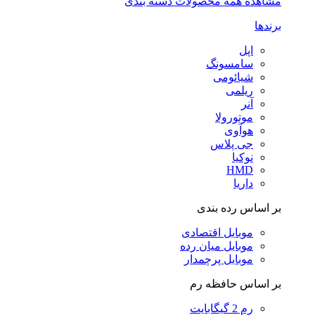
مشاهده همه محصولات دسته بندی
برندها
اپل
سامسونگ
شیائومی
ریلمی
آنر
موتورولا
هوآوی
جی پلاس
نوکیا
HMD
داریا
بر اساس رده بندی
موبایل اقتصادی
موبایل میان رده
موبایل پرچمدار
بر اساس حافظه رم
رم 2 گیگابایت