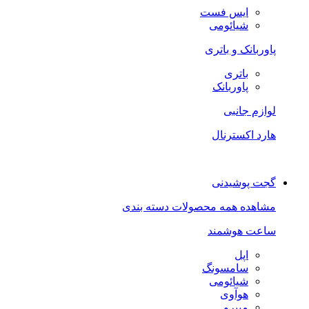
ایس فست
شیائومی
پاوربانک و باتری
باتری
پاوربانک
لوازم جانبی
هارد اکسترنال
گجت پوشیدنی
مشاهده همه محصولات دسته بندی
ساعت هوشمند
اپل
سامسونگ
شیائومی
هوآوی
میبرو