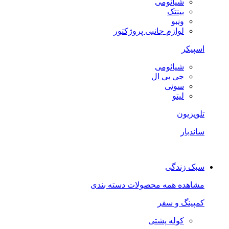
شیائومی
بینتک
ونبو
لوازم جانبی پروژکتور
اسپیکر
شیائومی
جی بی ال
سونی
لیتو
تلویزیون
ساندبار
سبک زندگی
مشاهده همه محصولات دسته بندی
کمپینگ و سفر
کوله پشتی