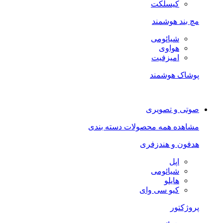
کیسلکت
مچ بند هوشمند
شیائومی
هواوی
امیزفیت
پوشاک هوشمند
صوتی و تصویری
مشاهده همه محصولات دسته بندی
هدفون و هندزفری
اپل
شیائومی
هایلو
کیو سی وای
پروژکتور