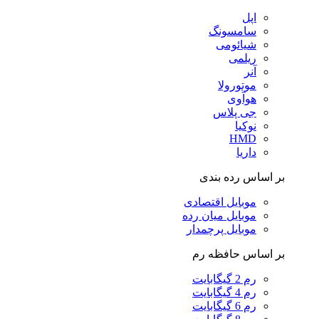
اپل
سامسونگ
شیائومی
ریلمی
آنر
موتورولا
هوآوی
جی پلاس
نوکیا
HMD
داریا
بر اساس رده بندی
موبایل اقتصادی
موبایل میان رده
موبایل پرچمدار
بر اساس حافظه رم
رم 2 گیگابایت
رم 4 گیگابایت
رم 6 گیگابایت