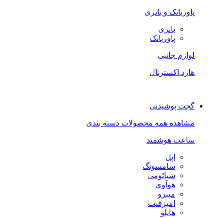
پاوربانک و باتری
باتری
پاوربانک
لوازم جانبی
هارد اکسترنال
گجت پوشیدنی
مشاهده همه محصولات دسته بندی
ساعت هوشمند
اپل
سامسونگ
شیائومی
هوآوی
میبرو
امیزفیت
هایلو