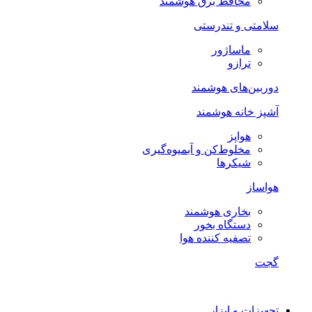
محافظ برق هوشمند
سلامتی و تندرستی
ماساژور
ترازو
دوربین‌های هوشمند
آشپز خانه هوشمند
هواپز
مخلوط‌کن و آبمیوه‌گیری
شیکرها
هواساز
بخاری هوشمند
دستگاه بخور
تصفیه کننده هوا
گجت
تجهیزات و ابزار