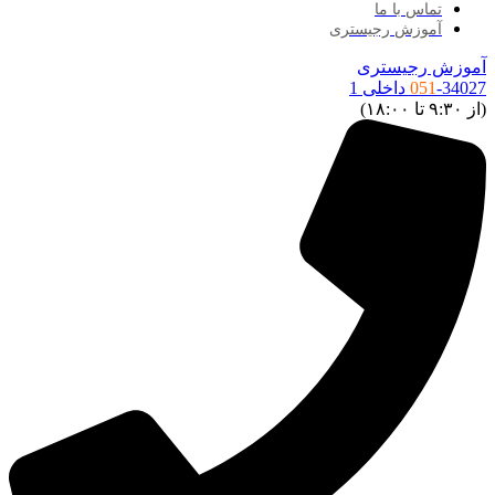
تماس با ما
آموزش رجیستری
آموزش رجیستری
-34027 داخلی 1
051
(از ۹:۳۰ تا ۱۸:۰۰)