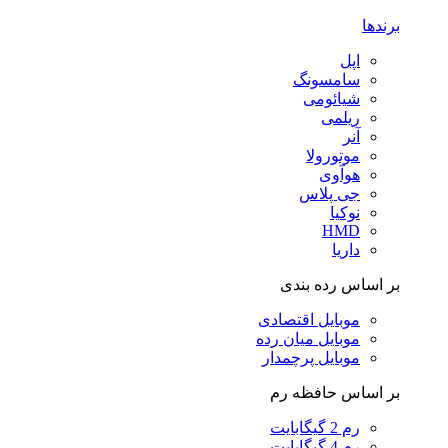
برندها
اپل
سامسونگ
شیائومی
ریلمی
آنر
موتورولا
هوآوی
جی پلاس
نوکیا
HMD
داریا
بر اساس رده بندی
موبایل اقتصادی
موبایل میان رده
موبایل پرچمدار
بر اساس حافظه رم
رم 2 گیگابایت
رم 4 گیگابایت