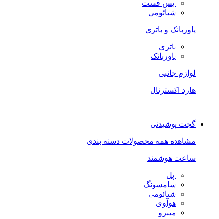
ایس فست
شیائومی
پاوربانک و باتری
باتری
پاوربانک
لوازم جانبی
هارد اکسترنال
گجت پوشیدنی
مشاهده همه محصولات دسته بندی
ساعت هوشمند
اپل
سامسونگ
شیائومی
هوآوی
میبرو