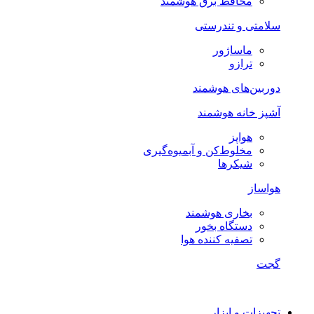
محافظ برق هوشمند
سلامتی و تندرستی
ماساژور
ترازو
دوربین‌های هوشمند
آشپز خانه هوشمند
هواپز
مخلوط‌کن و آبمیوه‌گیری
شیکرها
هواساز
بخاری هوشمند
دستگاه بخور
تصفیه کننده هوا
گجت
تجهیزات و ابزار