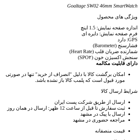
Goaltage SW02 46mm SmartWatc
یژگی های محصول
ندازه صفحه نمایش: 1.5 اینچ
رم صفحه نمایش: دایره ای
GP: دارد
شارسنج (Barometer)
مارنده ضربان قلب (Heart Rate)
نجش اکسیژن خون (SPO۲)
ارای قابلیت مکالمه
امکان برگشت کالا با دلیل "انصراف از خرید" تنها در صورتی
مورد قبول است که پلمب کالا باز نشده باشد.
رایط ارسال کالا
ارسال از طریق شرکت پست ایران
ثبت سفارش تا قبل از ساعت 12 ظهر: ارسال در همان روز
ارسال با پیک در مشهد
مراجعه حضوری در مشهد
قیمت منصفانه