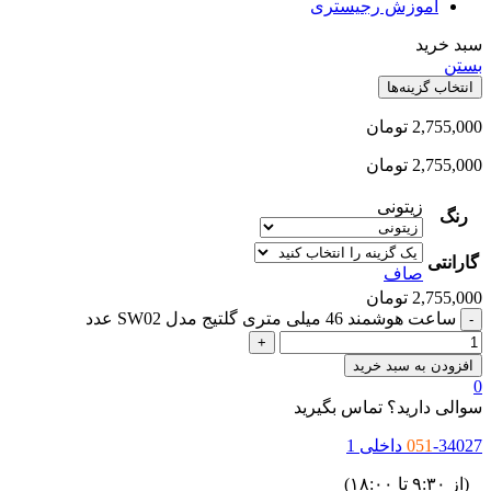
آموزش رجیستری
بد خرید
ستن
انتخاب گزینه‌ها
2,755,00
تومان
2,755,00
تومان
زیتونی
رنگ
گارانتی
صاف
2,755,00
تومان
ساعت هوشمند 46 میلی متری گلتیج مدل SW02 عدد
افزودن به سبد خرید
والی دارید؟ تماس بگیرید
34027 داخلی 1
051
ز ۹:۳۰ تا ۱۸:۰۰)