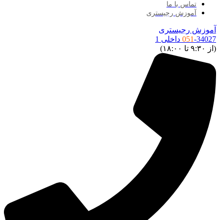
تماس با ما
آموزش رجیستری
موزش رجیستری
34027 داخلی 1
051
ز ۹:۳۰ تا ۱۸:۰۰)