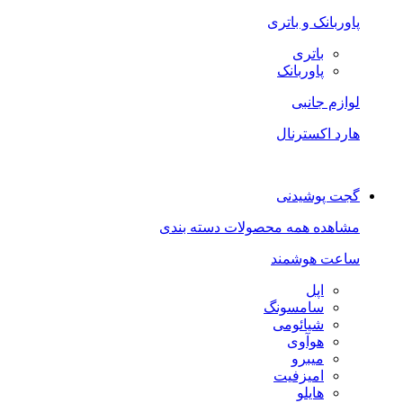
پاوربانک و باتری
باتری
پاوربانک
لوازم جانبی
هارد اکسترنال
گجت پوشیدنی
مشاهده همه محصولات دسته بندی
ساعت هوشمند
اپل
سامسونگ
شیائومی
هوآوی
میبرو
امیزفیت
هایلو