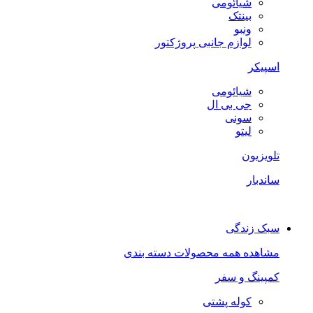
شیائومی
بینتک
ونبو
لوازم جانبی پروژکتور
اسپیکر
شیائومی
جی بی ال
سونی
لیتو
تلویزیون
ساندبار
سبک زندگی
مشاهده همه محصولات دسته بندی
کمپینگ و سفر
کوله پشتی