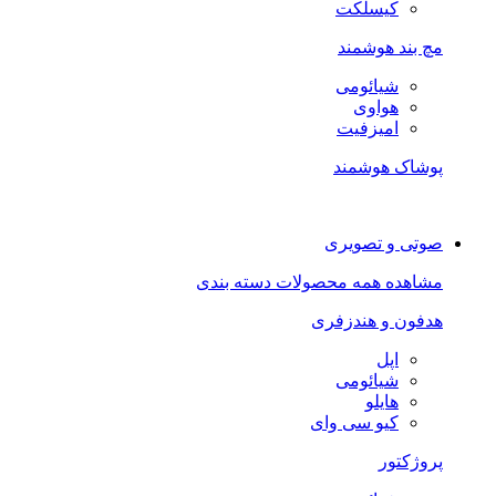
کیسلکت
مچ بند هوشمند
شیائومی
هواوی
امیزفیت
پوشاک هوشمند
صوتی و تصویری
مشاهده همه محصولات دسته بندی
هدفون و هندزفری
اپل
شیائومی
هایلو
کیو سی وای
پروژکتور