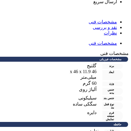
ارسال سریع
مشخصات فنی
نقد و بررسی
نظرات
مشخصات فنی
شخصات فنی
مشخصات فیزیکی
گلتیج
برند
46 x 46 x 11.9
ابعاد
میلی‌متر
60 گرم
وزن
آلیاژ روی
جنس
بدنه
سیلیکونی
جنس بند
سگکی ساده
نوع قفل
بند
دایره
فرم
صفحه
نمایش
حافظه
ندارد