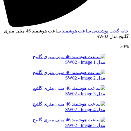
انه
گجت پوشیدنی
ساعت هوشمند
ساعت هوشمند 46 میلی متری
لتیج مدل SW02
30