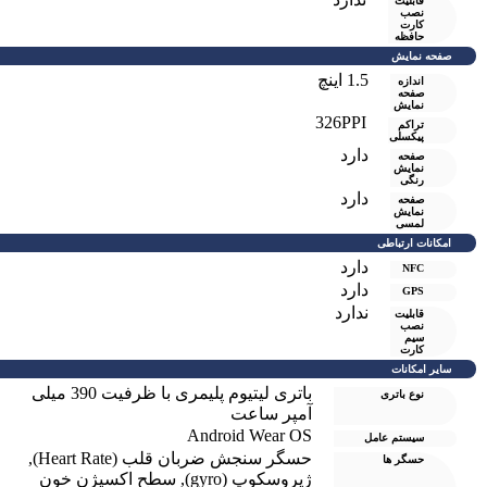
قابلیت
نصب
کارت
حافظه
صفحه نمایش
1.5 اینچ
اندازه
صفحه
نمایش
326PPI
تراکم
پیکسلی
دارد
صفحه
نمايش
رنگی
دارد
صفحه
نمایش
لمسی
امکانات ارتباطی
دارد
NFC
دارد
GPS
ندارد
قابلیت
نصب
سیم
کارت
سایر امکانات
باتری لیتیوم پلیمری با ظرفیت 390 میلی
نوع باتری
آمپر ساعت
Android Wear OS
سیستم عامل
حسگر سنجش ضربان قلب (Heart Rate)
,
حسگر ها
ژیروسکوپ (gyro)
,
سطح اکسیژن خون