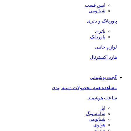
ایس فست
شیائومی
پاوربانک و باتری
باتری
پاوربانک
لوازم جانبی
هارد اکسترنال
گجت پوشیدنی
مشاهده همه محصولات دسته بندی
ساعت هوشمند
اپل
سامسونگ
شیائومی
هوآوی
میبرو