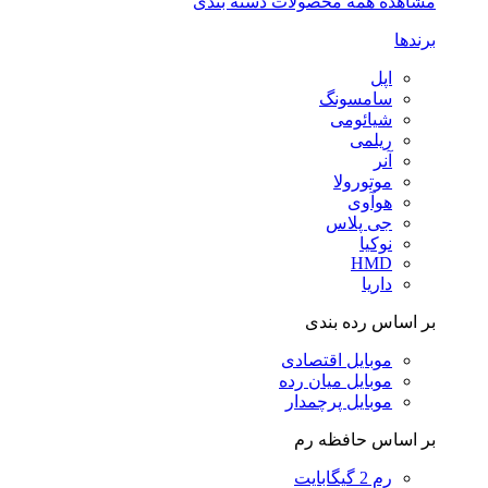
مشاهده همه محصولات دسته بندی
برندها
اپل
سامسونگ
شیائومی
ریلمی
آنر
موتورولا
هوآوی
جی پلاس
نوکیا
HMD
داریا
بر اساس رده بندی
موبایل اقتصادی
موبایل میان رده
موبایل پرچمدار
بر اساس حافظه رم
رم 2 گیگابایت