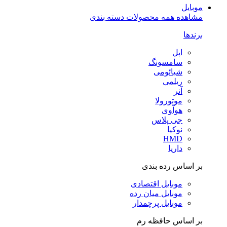
موبایل
مشاهده همه محصولات دسته بندی
برندها
اپل
سامسونگ
شیائومی
ریلمی
آنر
موتورولا
هوآوی
جی پلاس
نوکیا
HMD
داریا
بر اساس رده بندی
موبایل اقتصادی
موبایل میان رده
موبایل پرچمدار
بر اساس حافظه رم