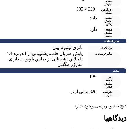
صفحه
نمایش
320 × 385
رزولوشن
صفحه
دارد
صفحه
نمايش
رنگی
دارد
صفحه
نمایش
لمسی
سایر امکانات
باتری لیتیوم یون
نوع باتری
پایش ضربان قلب
,
پشتیبانی از اندروید 4.3
سایر توضیحات
یا بالاتر
,
پشتیبانی از تماس بلوتوث
,
دارای
شارژر مگنتی
بیشتر
IPS
نوع
صفحه
نمایش
فیلتر
320 میلی آمپر
ظرفیت
باتری
یچ نقد و بررسی وجود ندارد
یدگاهها