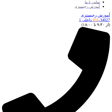
تماس با ما
آموزش رجیستری
موزش رجیستری
34027 داخلی 1
051
ز ۹:۳۰ تا ۱۸:۰۰)