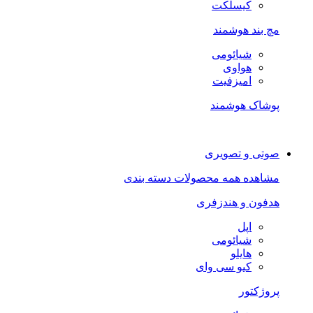
کیسلکت
مچ بند هوشمند
شیائومی
هواوی
امیزفیت
پوشاک هوشمند
صوتی و تصویری
مشاهده همه محصولات دسته بندی
هدفون و هندزفری
اپل
شیائومی
هایلو
کیو سی وای
پروژکتور