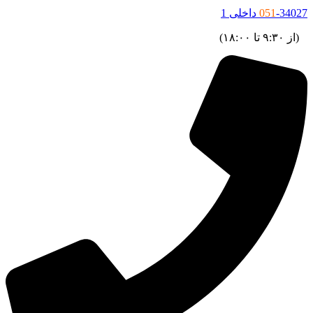
34027 داخلی 1
051
ز ۹:۳۰ تا ۱۸:۰۰)