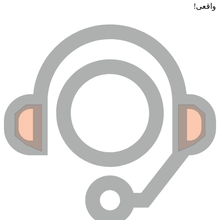
اقعی!