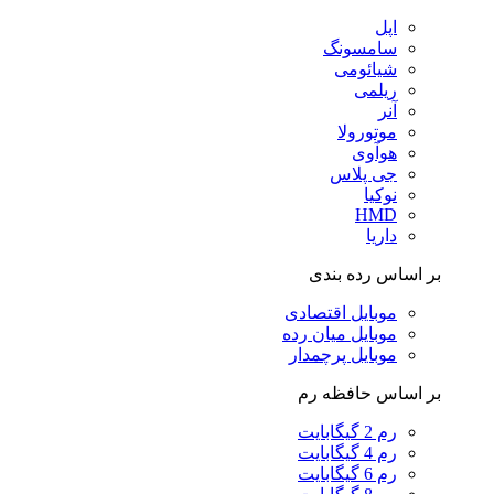
اپل
سامسونگ
شیائومی
ریلمی
آنر
موتورولا
هوآوی
جی پلاس
نوکیا
HMD
داریا
بر اساس رده بندی
موبایل اقتصادی
موبایل میان رده
موبایل پرچمدار
بر اساس حافظه رم
رم 2 گیگابایت
رم 4 گیگابایت
رم 6 گیگابایت