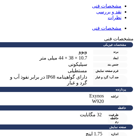
مشخصات فنی
نقد و بررسی
نظرات
مشخصات فنی
شخصات فنی
مشخصات فیزیکی
ویوو
برند
10.7 × 38 × 44 میلی متر
ابعاد
سیلیکونی
جنس بند
مستطیلی
فرم صفحه نمایش
دارای گواهینامه IP68 در برابر نفوذ آب و
ضد آب/ گرد و غبار
گرد و غبار
پردازنده
Exynos
تراشه
W920
حافظه
32 مگابایت
ظرفیت
حافظه
رم
صفحه نمایش
1.75 اینچ
اندازه