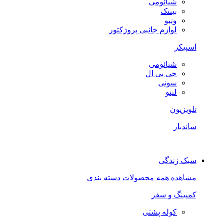
شیائومی
بینتک
ونبو
لوازم جانبی پروژکتور
اسپیکر
شیائومی
جی بی ال
سونی
لیتو
تلویزیون
ساندبار
سبک زندگی
مشاهده همه محصولات دسته بندی
کمپینگ و سفر
کوله پشتی