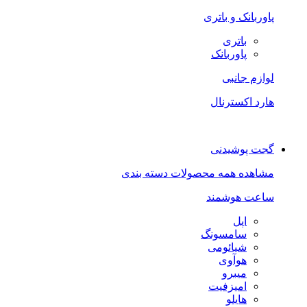
پاوربانک و باتری
باتری
پاوربانک
لوازم جانبی
هارد اکسترنال
گجت پوشیدنی
مشاهده همه محصولات دسته بندی
ساعت هوشمند
اپل
سامسونگ
شیائومی
هوآوی
میبرو
امیزفیت
هایلو