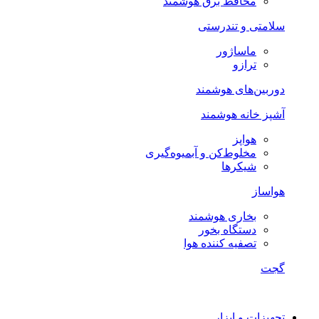
محافظ برق هوشمند
سلامتی و تندرستی
ماساژور
ترازو
دوربین‌های هوشمند
آشپز خانه هوشمند
هواپز
مخلوط‌کن و آبمیوه‌گیری
شیکرها
هواساز
بخاری هوشمند
دستگاه بخور
تصفیه کننده هوا
گجت
تجهیزات و ابزار