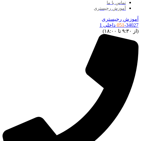
تماس با ما
آموزش رجیستری
موزش رجیستری
34027 داخلی 1
051
ز ۹:۳۰ تا ۱۸:۰۰)