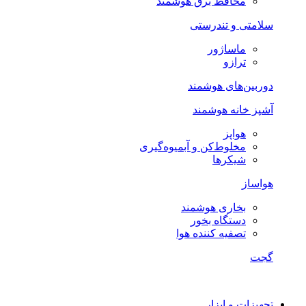
محافظ برق هوشمند
سلامتی و تندرستی
ماساژور
ترازو
دوربین‌های هوشمند
آشپز خانه هوشمند
هواپز
مخلوط‌کن و آبمیوه‌گیری
شیکرها
هواساز
بخاری هوشمند
دستگاه بخور
تصفیه کننده هوا
گجت
تجهیزات و ابزار