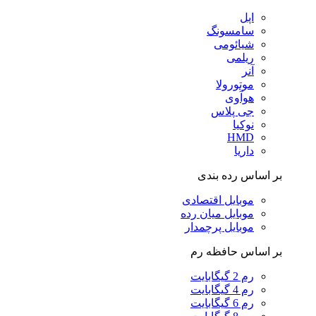
اپل
سامسونگ
شیائومی
ریلمی
آنر
موتورولا
هوآوی
جی پلاس
نوکیا
HMD
داریا
بر اساس رده بندی
موبایل اقتصادی
موبایل میان رده
موبایل پرچمدار
بر اساس حافظه رم
رم 2 گیگابایت
رم 4 گیگابایت
رم 6 گیگابایت