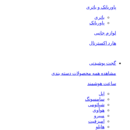
پاوربانک و باتری
باتری
پاوربانک
لوازم جانبی
هارد اکسترنال
گجت پوشیدنی
مشاهده همه محصولات دسته بندی
ساعت هوشمند
اپل
سامسونگ
شیائومی
هوآوی
میبرو
امیزفیت
هایلو