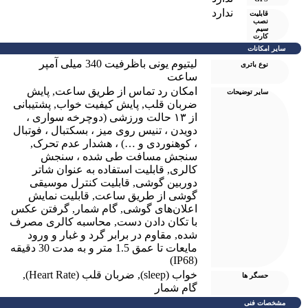
ندارد
قابلیت
نصب
سیم
کارت
سایر امکانات
لیتیوم یونی باظرفیت 340 ميلی آمپر
نوع باتری
ساعت
امکان رد تماس از طریق ساعت
,
پایش
سایر توضیحات
ضربان قلب
,
پایش کیفیت خواب
,
پشتیبانی
از ۱۳ حالت ورزشی (دوچرخه سواری ،
دویدن ، تنیس روی میز ، بسکتبال ، فوتبال
، کوهنوردی و …) ، هشدار عدم تحرک
,
سنجش مسافت طی شده ، سنجش
کالری
,
قابلیت استفاده به عنوان شاتر
دوربین گوشی
,
قابلیت کنترل موسیقی
گوشی از طریق ساعت
,
قابلیت نمایش
اعلان‌های گوشی
,
گام شمار
,
گرفتن عکس
با تکان دادن دست
,
محاسبه کالری مصرف
شده
,
مقاوم در برابر گرد و غبار و ورود
مایعات تا عمق 1.5 متر و به مدت 30 دقیقه
(IP68)
خواب (sleep)
,
ضربان قلب (Heart Rate)
,
حسگر ها
گام شمار
مشخصات فنی