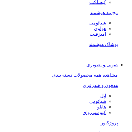
کیسلکت
مچ بند هوشمند
شیائومی
هواوی
امیزفیت
پوشاک هوشمند
صوتی و تصویری
مشاهده همه محصولات دسته بندی
هدفون و هندزفری
اپل
شیائومی
هایلو
کیو سی وای
پروژکتور