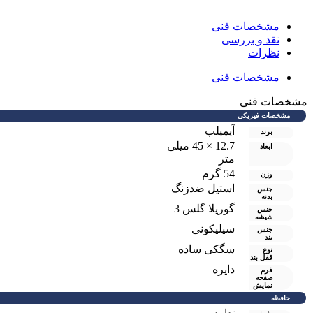
مشخصات فنی
نقد و بررسی
نظرات
مشخصات فنی
شخصات فنی
مشخصات فیزیکی
آیمیلب
برند
12.7 × 45 میلی
ابعاد
متر
54 گرم
وزن
استیل ضدزنگ
جنس
بدنه
گوریلا گلس 3
جنس
شیشه
سیلیکونی
جنس
بند
سگکی ساده
نوع
قفل بند
دایره
فرم
صفحه
نمایش
حافظه