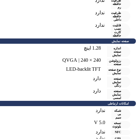
ندارد
ظرفیت
حافظه
رم
ندارد
ظرفیت
حافظه
داخلی
ندارد
قابلیت
نصب
کارت
حافظه
صفحه نمایش
1.28 اینچ
اندازه
صفحه
نمایش
240 × 240 | QVGA
رزولوشن
صفحه
LED-backlit TFT
نوع صفحه
نمایش
دارد
صفحه
نمايش
رنگی
دارد
صفحه
نمایش
لمسی
امکانات ارتباطی
ندارد
شبکه
بی
سیم
V 5.0
نسخه
بلوتوث
ندارد
NFC
ندارد
GPS