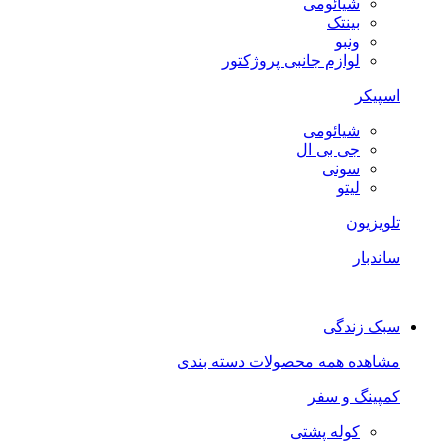
شیائومی
بینتک
ونبو
لوازم جانبی پروژکتور
اسپیکر
شیائومی
جی بی ال
سونی
لیتو
تلویزیون
ساندبار
سبک زندگی
مشاهده همه محصولات دسته بندی
کمپینگ و سفر
کوله پشتی