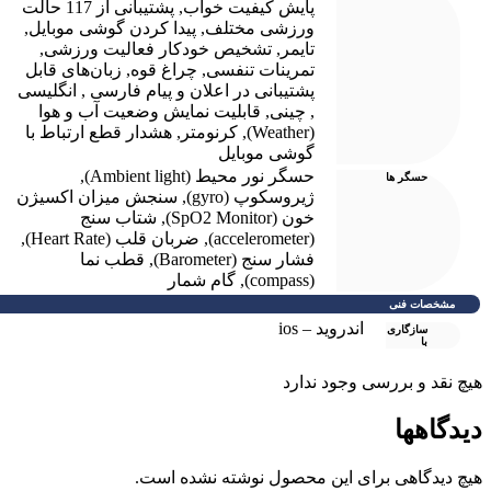
پایش کیفیت خواب
,
پشتیبانی از 117 حالت
ورزشی مختلف
,
پیدا کردن گوشی موبایل
,
تایمر
,
تشخیص خودکار فعالیت ورزشی
,
تمرینات تنفسی
,
چراغ قوه
,
زبان‌های قابل
پشتیبانی در اعلان و پیام فارسی , انگلیسی
, چینی
,
قابلیت نمایش وضعیت آب و هوا
(Weather)
,
کرنومتر
,
هشدار قطع ارتباط با
گوشی موبایل
حسگر نور محیط (Ambient light)
,
حسگر ها
ژیروسکوپ (gyro)
,
سنجش میزان اکسیژن
خون (SpO2 Monitor)
,
شتاب سنج
(accelerometer)
,
ضربان قلب (Heart Rate)
,
فشار سنج (Barometer)
,
قطب نما
(compass)
,
گام شمار
مشخصات فنی
اندروید – ios
سازگاری
با
یچ نقد و بررسی وجود ندارد
یدگاهها
یچ دیدگاهی برای این محصول نوشته نشده است.