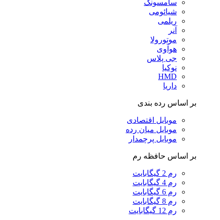
سامسونگ
شیائومی
ریلمی
آنر
موتورولا
هوآوی
جی پلاس
نوکیا
HMD
داریا
بر اساس رده بندی
موبایل اقتصادی
موبایل میان رده
موبایل پرچمدار
بر اساس حافظه رم
رم 2 گیگابایت
رم 4 گیگابایت
رم 6 گیگابایت
رم 8 گیگابایت
رم 12 گیگابایت