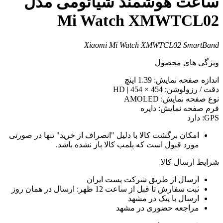
اعت هوشمند شیائومی مدل
Mi Watch XMWTCL0
Xiaomi Mi Watch XMWTCL02 SmartBan
یژگی های محصول
ندازه صفحه نمایش: 1.39 اینچ
قت / رزولوشن: 454 × 454 | HD
وع صفحه نمایش: AMOLED
رم صفحه نمایش: دایره
GP: دارد
امکان برگشت کالا با دلیل "انصراف از خرید" تنها در صورتی
مورد قبول است که پلمب کالا باز نشده باشد.
رایط ارسال کالا
ارسال از طریق شرکت پست ایران
ثبت سفارش تا قبل از ساعت 12 ظهر: ارسال در همان روز
ارسال با پیک در مشهد
مراجعه حضوری در مشهد