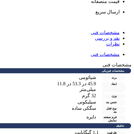
قیمت منصفانه
ارسال سریع
مشخصات فنی
نقد و بررسی
نظرات
مشخصات فنی
شخصات فنی
مشخصات فیزیکی
شیائومی
برند
45.9 در 53.3 در 11.8
ابعاد
میلی‌متر
32 گرم
وزن
سیلیکونی
جنس بند
سگکی ساده
نوع قفل
بند
دایره
فرم صفحه
نمایش
حافظه
1.1 گیگابایت
ظرفیت