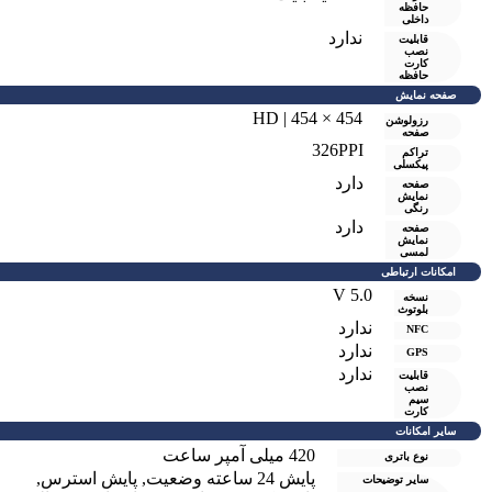
حافظه
داخلی
ندارد
قابلیت
نصب
کارت
حافظه
صفحه نمایش
454 × 454 | HD
رزولوشن
صفحه
326PPI
تراکم
پیکسلی
دارد
صفحه
نمايش
رنگی
دارد
صفحه
نمایش
لمسی
امکانات ارتباطی
V 5.0
نسخه
بلوتوث
ندارد
NFC
ندارد
GPS
ندارد
قابلیت
نصب
سیم
کارت
سایر امکانات
420 میلی آمپر ساعت
نوع باتری
پایش 24 ساعته وضعیت
,
پایش استرس
,
سایر توضیحات