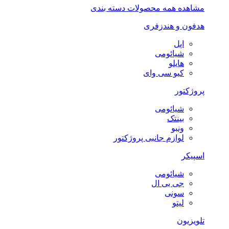
مشاهده همه محصولات دسته بندی
هدفون و هندزفری
اپل
شیائومی
هایلو
کیو سی وای
پروژکتور
شیائومی
بینتک
ونبو
لوازم جانبی پروژکتور
اسپیکر
شیائومی
جی بی ال
سونی
لیتو
تلویزیون