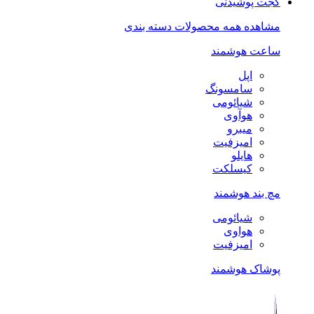
گجت پوشیدنی
مشاهده همه محصولات دسته بندی
ساعت هوشمند
اپل
سامسونگ
شیائومی
هوآوی
میبرو
امیزفیت
هایلو
کیسلکت
مچ بند هوشمند
شیائومی
هواوی
امیزفیت
پوشاک هوشمند