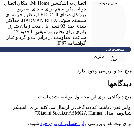
اتصال به اپلیکیشن Mi Home
,
امکان اتصال
سایر توضیحات
دو اسپیکر به هم برای صدای استریو
,
پروتکل صدای LHDC 5.0
,
تنظیم حرفه ای
سیستم صوتی HARMAN REFX
,
حداکثر
بلندی صدا 93 دسی بل
,
مدت زمان شارژ
باتری برای پخش موسیقی: تا حدود 17
ساعت
,
مقاومت در برابر آب و گرد و غبار
گواهینامه IP67
مشخصات فنی
باتری
منبع
تغذیه
یچ نقد و بررسی وجود ندارد
یدگاهها
یچ دیدگاهی برای این محصول نوشته نشده است.
ولین نفری باشید که دیدگاهی را ارسال می کنید برای “اسپیکر
یائومی مدل Xiaomi Speaker ASM02A Harman”
رای ثبت نقد و بررسی
وارد حساب کاربری خود
شوید.