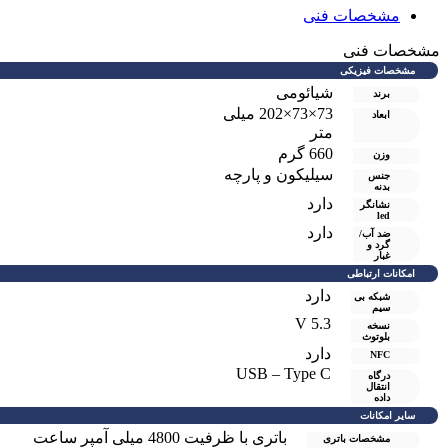
مشخصات فنی
شخصات فنی
مشخصات فیزیکی
شیائومی
برند
73×73×202 میلی
ابعاد
متر
660 گرم
وزن
سیلیکون و پارچه
جنس
بدنه
دارد
نشانگر
led
دارد
ضد آب/
گرد و
غبار
امکانات ارتباطی
دارد
شبکه بی
سیم
5.3 V
نسخه
بلوتوث
دارد
NFC
USB – Type C
درگاه
انتقال
داده
سایر امکانات
باتری با ظرفیت 4800 میلی آمپر ساعت
مشخصات باتری