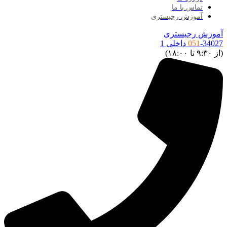
تماس با ما
آموزش رجیستری
موزش رجیستری
34027 داخلی 1
051
ز ۹:۳۰ تا ۱۸:۰۰)