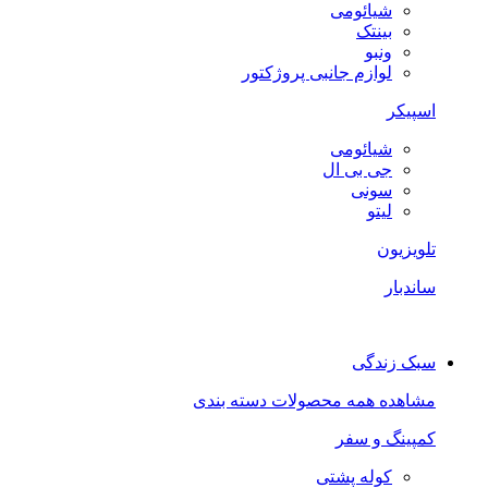
شیائومی
بینتک
ونبو
لوازم جانبی پروژکتور
اسپیکر
شیائومی
جی بی ال
سونی
لیتو
تلویزیون
ساندبار
سبک زندگی
مشاهده همه محصولات دسته بندی
کمپینگ و سفر
کوله پشتی