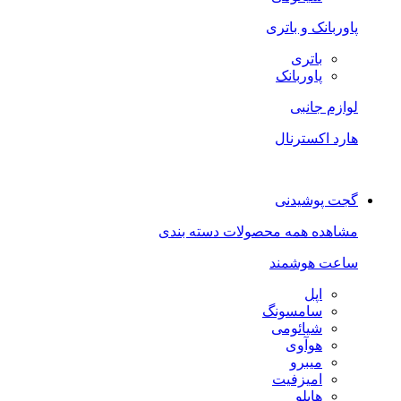
پاوربانک و باتری
باتری
پاوربانک
لوازم جانبی
هارد اکسترنال
گجت پوشیدنی
مشاهده همه محصولات دسته بندی
ساعت هوشمند
اپل
سامسونگ
شیائومی
هوآوی
میبرو
امیزفیت
هایلو