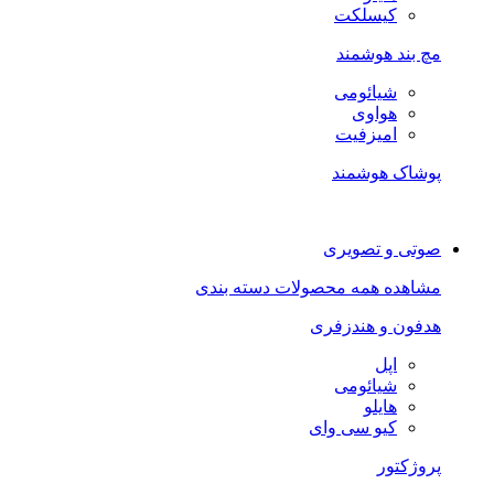
کیسلکت
مچ بند هوشمند
شیائومی
هواوی
امیزفیت
پوشاک هوشمند
صوتی و تصویری
مشاهده همه محصولات دسته بندی
هدفون و هندزفری
اپل
شیائومی
هایلو
کیو سی وای
پروژکتور