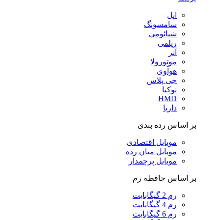
اپل
سامسونگ
شیائومی
ریلمی
آنر
موتورولا
هوآوی
جی پلاس
نوکیا
HMD
داریا
بر اساس رده بندی
موبایل اقتصادی
موبایل میان رده
موبایل پرچمدار
بر اساس حافظه رم
رم 2 گیگابایت
رم 4 گیگابایت
رم 6 گیگابایت