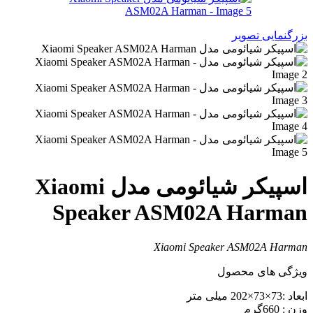
زرگنمایی تصویر
اسپیکر شیائومی مدل Xiaomi
Speaker ASM02A Harma
Xiaomi Speaker ASM02A Harma
یژگی های محصول
عاد :73×73×202 میلی متر
زن :
660گرم