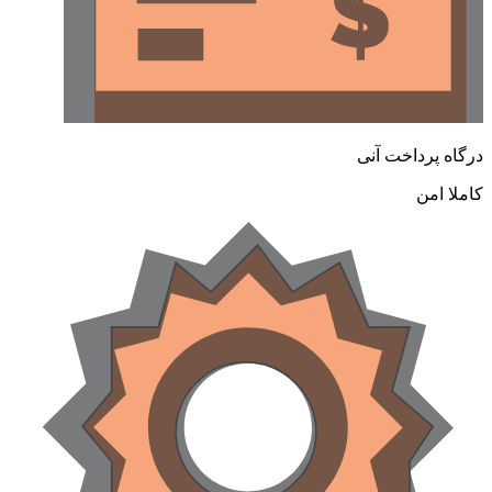
رگاه پرداخت آنی
املا امن