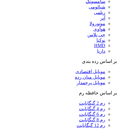
سامسونگ
شیائومی
ریلمی
آنر
موتورولا
هوآوی
جی پلاس
نوکیا
HMD
داریا
بر اساس رده بندی
موبایل اقتصادی
موبایل میان رده
موبایل پرچمدار
بر اساس حافظه رم
رم 2 گیگابایت
رم 4 گیگابایت
رم 6 گیگابایت
رم 8 گیگابایت
رم 12 گیگابایت