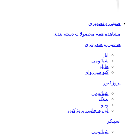
صوتی و تصویری
مشاهده همه محصولات دسته بندی
هدفون و هندزفری
اپل
شیائومی
هایلو
کیو سی وای
پروژکتور
شیائومی
بینتک
ونبو
لوازم جانبی پروژکتور
اسپیکر
شیائومی