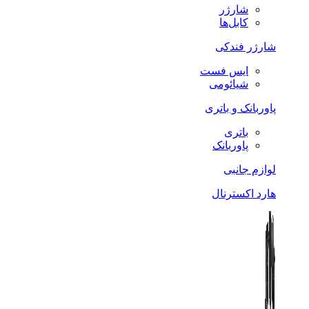
شارژر
کابل‌ها
شارژر فندکی
ایس فست
شیائومی
پاوربانک و باتری
باتری
پاوربانک
لوازم جانبی
هارد اکسترنال