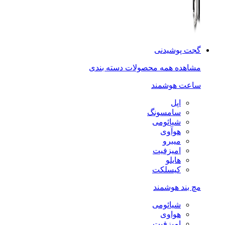
گجت پوشیدنی
مشاهده همه محصولات دسته بندی
ساعت هوشمند
اپل
سامسونگ
شیائومی
هوآوی
میبرو
امیزفیت
هایلو
کیسلکت
مچ بند هوشمند
شیائومی
هواوی
امیزفیت