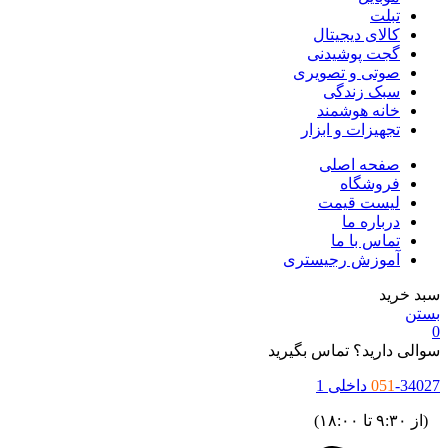
تبلت
کالای دیجیتال
گجت پوشیدنی
صوتی و تصویری
سبک زندگی
خانه هوشمند
تجهیزات و ابزار
صفحه اصلی
فروشگاه
لیست قیمت
درباره ما
تماس با ما
آموزش رجیستری
سبد خرید
بستن
0
سوالی دارید؟ تماس بگیرید
-34027 داخلی 1
051
(از ۹:۳۰ تا ۱۸:۰۰)