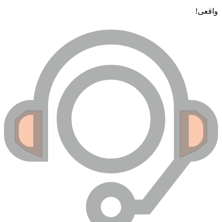
واقعی!