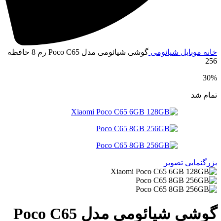
انه
موبایل
شیائومی
گوشی شیائومی مدل Poco C65 رم 8 حافظه
25
30
مام شد
زرگنمایی تصویر
گوشی شیائومی مدل Poco C65