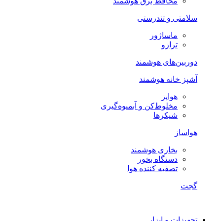
محافظ برق هوشمند
سلامتی و تندرستی
ماساژور
ترازو
دوربین‌های هوشمند
آشپز خانه هوشمند
هواپز
مخلوط‌کن و آبمیوه‌گیری
شیکرها
هواساز
بخاری هوشمند
دستگاه بخور
تصفیه کننده هوا
گجت
تجهیزات و ابزار