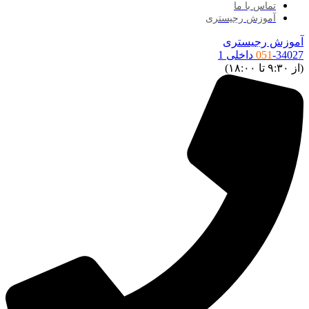
تماس با ما
آموزش رجیستری
موزش رجیستری
34027 داخلی 1
051
ز ۹:۳۰ تا ۱۸:۰۰)