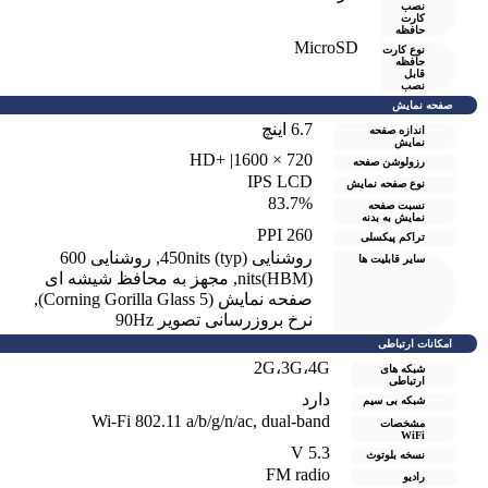
نصب
کارت
حافظه
MicroSD
نوع کارت
حافظه
قابل
نصب
صفحه نمایش
6.7 اینچ
اندازه صفحه
نمایش
720 × 1600| +HD
رزولوشن صفحه
IPS LCD
نوع صفحه نمایش
83.7%
نسبت صفحه
نمایش به بدنه
260 PPI
تراکم پیکسلی
روشنایی (450nits (typ
,
روشنایی 600
سایر قابلیت ها
nits(HBM)
,
مجهز به محافظ شیشه ای
صفحه نمایش (Corning Gorilla Glass 5)
,
نرخ بروزرسانی تصویر 90Hz
امکانات ارتباطی
2G،3G،4G
شبکه های
ارتباطی
دارد
شبکه بی سیم
Wi-Fi 802.11 a/b/g/n/ac, dual-band
مشخصات
WiFi
5.3 V
نسخه بلوتوث
FM radio
رادیو