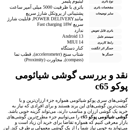
لیتیوم پلیمر
نوع باتری
باتری با ظرفیت 5000 میلی آمپر ساعت
مشخصات باتری
پشتیبانی از پروتکل شارژ سریع
سایر توضیحات
مانندPOWER DELIVERY
,
قابلیت شارژ
سریع Fast charging 18W
ندارد
باتری قابل تعویض
Android 13
سیستم عامل
MIUI 14
رابط کاربری
کنار دستگاه
حسگر اثر انگشت
شتاب سنج (accelerometer)
,
قطب نما
حسگر ها
(compass)
,
مجاورت (Proximity)
قد و بررسی گوشی شیائومی
وکو c65
وشی‌های سری پوکو شیائومی همواره جزء ارزان‌ترین و با
یفیت‌ترین گوشی‌های این برند هستند و برای افرادی که نیاز به
رید یک گوشی ارزان و مناسب دارند، می‌تواند گزینه خوبی باشد.
وشی شیائومی پوکو c65
را می‌توانیم جزء مطرح‌ترین گوشی‌های
ازار معرفی کنیم که همواره تقاضا برای خرید آن زیاد است و
ی‌تواند به خوبی نیاز شما را از یک گوشی معمولی برطرف کند. این