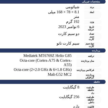
مشخصات فیزیکی
شیائومی
برند
8.1 × 78 × 168 میلی
ابعاد
متر
192 گرم
وزن
6 نوامبر 2023
تاریخ
عرضه
دو سيم کارت
تعداد
سیم
کارت
سیم کارت نانو
نوع سیم
کارت
پردازنده
Mediatek MT6769Z Helio G85
تراشه
Octa-core (Cortex-A75 & Cortex-
مدل پردازنده
A55)
Octa-core (2×2.0 GHz & 6×1.8 GHz)
فرکانس پردازنده
Mali-G52 MC2
پردازنده
گرافیکی
حافظه
8 گيگابايت
ظرفیت
حافظه
رم
256 گیگابایت
ظرفیت
حافظه
داخلی
دارد
قابلیت