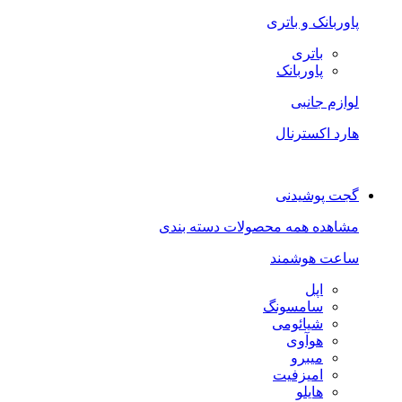
پاوربانک و باتری
باتری
پاوربانک
لوازم جانبی
هارد اکسترنال
گجت پوشیدنی
مشاهده همه محصولات دسته بندی
ساعت هوشمند
اپل
سامسونگ
شیائومی
هوآوی
میبرو
امیزفیت
هایلو