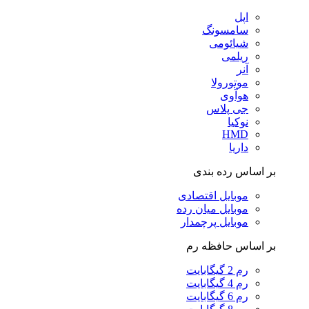
اپل
سامسونگ
شیائومی
ریلمی
آنر
موتورولا
هوآوی
جی پلاس
نوکیا
HMD
داریا
بر اساس رده بندی
موبایل اقتصادی
موبایل میان رده
موبایل پرچمدار
بر اساس حافظه رم
رم 2 گیگابایت
رم 4 گیگابایت
رم 6 گیگابایت