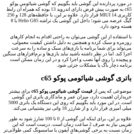
ر مورد پردازنده این گوشی باید بگوییم که گوشی شیائومی پوکو
c65 به صورت پیش فرض دارای اندروید 13 بوده که همراه آن رابط
کاربری MIUI 14 قرار دارد. علاوه بر این، با حافظه‌های 128 و 256
گیگ عرضه می شود؛ داخل این گوشی یک تراشه Helio G85 با 8
سته وجود دارد.
ا استفاده از این گوشی می‌توان به راحتی اقدام به انجام کارهای
وزمره و سبک کرده و همچنین به دلیل داشتن کیفیت معمولی،
ی‌تواند برای شما برنامه یا بازی‌های سبک و ساده را به سرعت
جرا کند. اما در نظر داشته باشید نباید بازی‌ها و نرم‌افزارهای سنگین
 پیچیده را روی آنها نصب و اجرا کرد و در این زمان ممکن است
رنامه دچار باگ یا مشکلات جزئی شود.
اتری گوشی شیائومی پوکو c65
وضوعی که پس از
قیمت گوشی شیائومی پوکو c65
برای بیشتر
ریداران اهمیت دارد، میزان عمر و ماندگاری باتری این گوشی
است. در این مورد باید بگوییم که روی این دستگاه یک باتری 5000
یلی آمپری قرار دارد و از شارژر 18 واتی نیز پشتیبانی می‌کند.
علاوه بر این، برای اینکه این گوشی از 0 تا 100 شارژ شود به طور
تقریبی نیاز به صرف 2 ساعت زمان است. درست است که این
مان نسبت به برخی گوشی‌های آیفون یا سامسونگ کمی طولانی‌تر