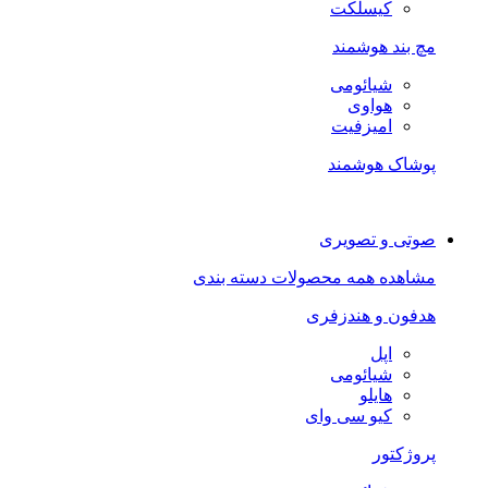
کیسلکت
مچ بند هوشمند
شیائومی
هواوی
امیزفیت
پوشاک هوشمند
صوتی و تصویری
مشاهده همه محصولات دسته بندی
هدفون و هندزفری
اپل
شیائومی
هایلو
کیو سی وای
پروژکتور