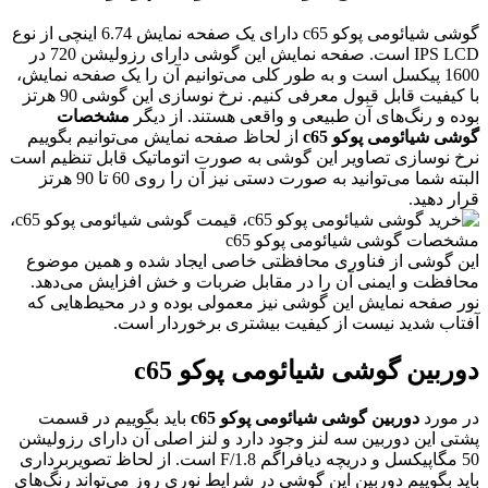
گوشی شیائومی پوکو c65 دارای یک صفحه نمایش 6.74 اینچی از نوع
IPS LCD است. صفحه نمایش این گوشی دارای رزولیشن 720 در
1600 پیکسل است و به طور کلی می‌توانیم آن را یک صفحه نمایش،
با کیفیت قابل قبول معرفی کنیم. نرخ نوسازی این گوشی 90 هرتز
وده و رنگ‌های آن طبیعی و واقعی هستند. از دیگر
مشخصات
وشی شیائومی پوکو c65
از لحاظ صفحه نمایش می‌توانیم بگوییم
رخ نوسازی تصاویر این گوشی به صورت اتوماتیک قابل تنظیم است
البته شما می‌توانید به صورت دستی نیز آن را روی 60 تا 90 هرتز
رار دهید.
ین گوشی از فناوری محافظتی خاصی ایجاد شده و همین موضوع
حافظت و ایمنی آن را در مقابل ضربات و خش افزایش می‌دهد.
ور صفحه نمایش این گوشی نیز معمولی بوده و در محیط‌هایی که
فتاب شدید نیست از کیفیت بیشتری برخوردار است.
وربین گوشی شیائومی پوکو c65
ر مورد
دوربین گوشی شیائومی پوکو c65
باید بگوییم در قسمت
شتی این دوربین سه لنز وجود دارد و لنز اصلی آن دارای رزولیشن
50 مگاپیکسل و دریچه دیافراگم F/1.8 است. از لحاظ تصویربرداری
اید بگوییم دوربین این گوشی در شرایط نوری روز می‌تواند رنگ‌های