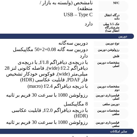
نامشخص (وابسته به بازار /
NFC
منطقه)
USB – Type C
درگاه انتقال
داده
دارد
جک 3.5 میلی
متری(درگاه
انتقال صدا)
دوربین
دوربین سه‌گانه
نوع دوربین
دوربین سه گانه 0.08+2+50 مگاپیکسل
رزولوشن دوربين
دارد
فلش
با دریچه‌ی دیافراگم f/1.8
,
با دریچه‌ی
مشخصات دوربین
اصلی
دیافراگم wide) f/2.2)
,
فاصله کانونی لنز 28
میلی‌متر (wide)
,
فوکوس خودکار تشخیص
فاز PDAF
,
قابلیت عکاسی (HDR)
با دریچه دیافراگم macro) f/2.4)
مشخصات دوربین
دوم
رزولوشن 1080 با سرعت 30 فریم بر ثانیه
فیلمبرداری دوربین
اصلی
8 مگاپیکسل
دوربین سلفی
با دریچه دیافراگم f/2.0
,
قابلیت عکاسی
مشخصات دوربین
سلفی
(HDR)
رزولوشن 1080 با سرعت 30 فریم بر ثانیه
فیلمبرداری دوربین
سلفی
سایر امکانات