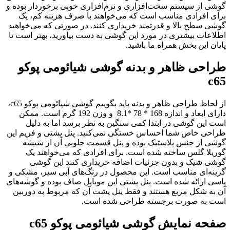
وشی از سیستم سخت‌افزاری و نرم‌افزاری خوبی برخوردار بوده و
رای افرادی مناسب است که می‌خواهند با صرف هزینه کم، یک
وشی سطح بالا و قدرتمند خریداری کنند. در صورتی که می‌خواهید
طلاعات بیشتری در مورد این گوشی به دست بیاورید، بهتر است تا
ایان این بخش همراه ما باشید.
راحی ظاهر و بدنه گوشی شیائومی پوکو
c6
از لحاظ طراحی ظاهر و بدنه باید بگوییم گوشی شیائومی پوکو c65،
دارای ابعاد و اندازه 168 * 78 *8.1 و وزن 192 گرم است. ممکن
ست این گوشی در ابتدا کمی سنگین به نظر برسد اما به دلیل
راحی خاص شما احساس خستگی نمی‌کنید. پنل پشتی و فریم این
وشی از جنس پلاستیک بوده و پنل قسمت جلویی آن از شیشه
وریلا گلس ساخته شده است. برای افرادی که می‌خواهند یک
وشی شیک و بدون جزئیات اضافه خریداری کنند این گوشی
زینه‌ای مناسب است. این محصول در رنگ‌های آبی سیر، مشکی و
اسی ارائه شده است. پنل پشتی این موبایل صاف بوده و گوشه‌های
ن به شکل مربع هستند و فقط پنل پشت آن که مربوط به دوربین
ست به صورت برجسته طراحی شده است.
فحه نمایش گوشی شیائومی پوکو c65