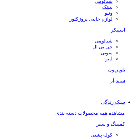
شیائومی
بینتک
ونبو
لوازم جانبی پروژکتور
اسپیکر
شیائومی
جی بی ال
سونی
لیتو
تلویزیون
ساندبار
سبک زندگی
مشاهده همه محصولات دسته بندی
کمپینگ و سفر
کوله پشتی