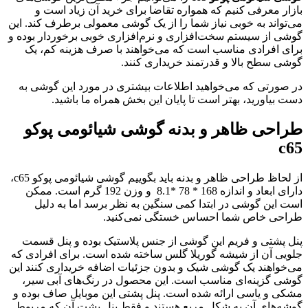
ازار معرفی کنیم که همواره تقاضا برای خرید آن زیاد است و
ی‌تواند به خوبی نیاز شما را از یک گوشی معمولی برطرف کند. این
وشی از سیستم سخت‌افزاری و نرم‌افزاری خوبی برخوردار بوده و
رای افرادی مناسب است که می‌خواهند با صرف هزینه کم، یک
وشی سطح بالا و قدرتمند خریداری کنند.
ر صورتی که می‌خواهید اطلاعات بیشتری در مورد این گوشی به
ست بیاورید، بهتر است تا پایان این بخش همراه ما باشید.
راحی ظاهر و بدنه گوشی شیائومی پوکو
c6
از لحاظ طراحی ظاهر و بدنه باید بگوییم گوشی شیائومی پوکو c65،
دارای ابعاد و اندازه 168 * 78 *8.1 و وزن 192 گرم است. ممکن
ست این گوشی در ابتدا کمی سنگین به نظر برسد اما به دلیل
راحی خاص شما احساس خستگی نمی‌کنید.
نل پشتی و فریم این گوشی از جنس پلاستیک بوده و پنل قسمت
لویی آن از شیشه گوریلا گلس ساخته شده است. برای افرادی که
ی‌خواهند یک گوشی شیک و بدون جزئیات اضافه خریداری کنند این
وشی گزینه‌ای مناسب است. این محصول در رنگ‌های آبی سیر،
شکی و یاسی ارائه شده است. پنل پشتی این موبایل صاف بوده و
وشه‌های آن به شکل مربع هستند و فقط پنل پشت آن که مربوط