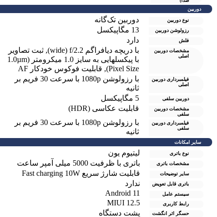
صدا)
دوربین
دوربین تک‌گانه
نوع دوربین
13 مگاپیکسل
رزولوشن دوربين
دارد
فلش
با دریچه دیافراگم wide) f/2.2)
,
ثبت تصاویر
مشخصات دوربین
اصلی
با پیکسل‎هایی به سایز 1.0 میکرومتر (1.0µm
Pixel Size)
,
قابلیت فوکوس خودکار AF
با رزولوشن 1080p با سرعت 30 فریم بر
فیلمبرداری دوربین
اصلی
ثانیه
5 مگاپیکسل
دوربین سلفی
قابلیت عکاسی (HDR)
مشخصات دوربین
سلفی
با رزولوشن 1080p با سرعت 30 فریم بر
فیلمبرداری دوربین
سلفی
ثانیه
سایر امکانات
لیتیوم یون
نوع باتری
باتری با ظرفیت 5000 میلی آمپر ساعت
مشخصات باتری
قابلیت شارژ سریع Fast charging 10W
سایر توضیحات
ندارد
باتری قابل تعویض
Android 11
سیستم عامل
MIUI 12.5
رابط کاربری
پشت دستگاه
حسگر اثر انگشت