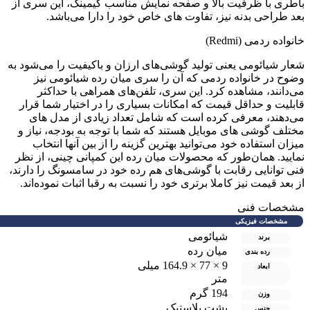
اطری با ظرفیت بالا و صفحه نمایش مناسب گیمینگ، این سری از
عد طراحی بدنه نیز، تفاوت های خاص خود را دارا می‌باشد.
انواده ردمی (Redmi)
عار شیائومی یعنی تولید گوشی‌های ارزان و باکیفیت را می‌شود به
ضوح در خانواده ردمی که آن را سری میان رده شیائومی نیز
ی‌دانند، مشاهده کرد. این سری، تلفن‌های همراهی با حداکثر
ابلیت‌ و حداقل قیمت که امکانات بسیاری را در اختیار شما قرار
ی‌دهند، معرفی کرده است که شامل تعداد زیادی از مدل های
ختلف گوشی های موبایل هستند که شما با توجه به بودجه، نیاز و
یزان استفاده خود می‌توانید بهترین گزینه را از بین آنها انتخاب
مایید. همان‌طور که محصولات میان رده این کمپانی چینی، از نظر
نی توانایی رقابت با گوشی‌های هم رده خود در سامسونگ را دارند،
ز بعد قیمت نیز کاملا برتری خود را نسبت به رقبا اثبات نموده‌اند.
شخصات فنی
مشخصات فیزیکی
شیائومی
برند
میان رده
رده بندی
9 × 77 × 164.9 میلی
ابعاد
متر
194 گرم
وزن
پشت پلاستیک
جنس