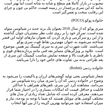
حبوب در بازار کاملا هم سطح و شانه به شانه است اما بهتر است
دانید که این سری پرچمدار در زمینه قیمت، حاکم بی چون و چرای
ین رقابت سخت و نفس‌گیر است.
انواده پوکو (POCO)
سری پوکو که از سال 2018 بعنوان یک برند جدید در شیائومی متولد
ده است، تمرکز خود را بر روی جلب نظر مشتریان جوان گذاشته
 از این رو سرگرمی و بازی کردن که بعنوان نیازهای اولیه این قشر
ناخته می‌شوند به عنوان مهم‌ترین نقاط قوت سری پوکو
ی‌باشند. علت شهرت این سری به سری گیمینگ نیز همین موضوع
ست. علاوه بر ویژگی‌های متمایز بعد فنی مانند پردازنده‌های قوی و
اطری با ظرفیت بالا و صفحه نمایش مناسب گیمینگ، این سری از
عد طراحی بدنه نیز، تفاوت های خاص خود را دارا می‌باشد.
انواده ردمی (Redmi)
عار شیائومی یعنی تولید گوشی‌های ارزان و باکیفیت را می‌شود به
ضوح در خانواده ردمی که آن را سری میان رده شیائومی نیز
ی‌دانند، مشاهده کرد. این سری، تلفن‌های همراهی با حداکثر
ابلیت‌ و حداقل قیمت که امکانات بسیاری را در اختیار شما قرار
ی‌دهند، معرفی کرده است که شامل تعداد زیادی از مدل های
ختلف گوشی های موبایل هستند که شما با توجه به بودجه، نیاز و
یزان استفاده خود می‌توانید بهترین گزینه را از بین آنها انتخاب