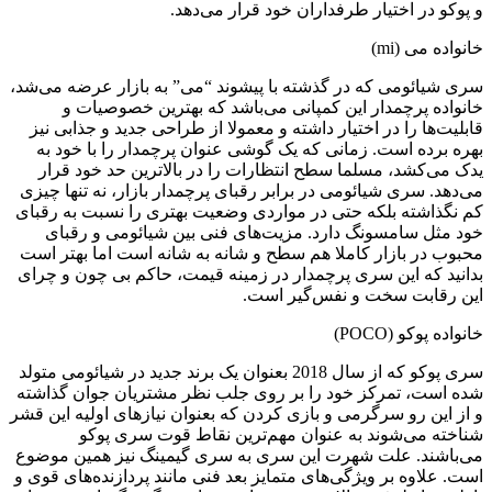
 پوکو در اختیار طرفداران خود قرار می‌دهد.
انواده می (mi)
ری شیائومی که در گذشته با پیشوند “می” به بازار عرضه می‌شد،
انواده پرچمدار این کمپانی می‌باشد که بهترین خصوصیات و
ابلیت‌ها را در اختیار داشته و معمولا از طراحی جدید و جذابی نیز
هره برده است. زمانی ‌که یک گوشی عنوان پرچمدار را با خود به
دک می‌کشد، مسلما سطح انتظارات را در بالاترین حد خود قرار
ی‌دهد. سری شیائومی در برابر رقبای پرچمدار بازار، نه تنها چیزی
م نگذاشته بلکه حتی در مواردی وضعیت بهتری را نسبت به رقبای
ود مثل سامسونگ دارد. مزیت‌های فنی بین شیائومی و رقبای
حبوب در بازار کاملا هم سطح و شانه به شانه است اما بهتر است
دانید که این سری پرچمدار در زمینه قیمت، حاکم بی چون و چرای
ین رقابت سخت و نفس‌گیر است.
انواده پوکو (POCO)
سری پوکو که از سال 2018 بعنوان یک برند جدید در شیائومی متولد
ده است، تمرکز خود را بر روی جلب نظر مشتریان جوان گذاشته
 از این رو سرگرمی و بازی کردن که بعنوان نیازهای اولیه این قشر
ناخته می‌شوند به عنوان مهم‌ترین نقاط قوت سری پوکو
ی‌باشند. علت شهرت این سری به سری گیمینگ نیز همین موضوع
ست. علاوه بر ویژگی‌های متمایز بعد فنی مانند پردازنده‌های قوی و