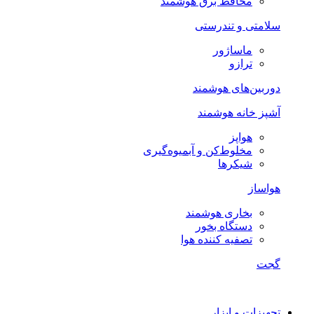
محافظ برق هوشمند
سلامتی و تندرستی
ماساژور
ترازو
دوربین‌های هوشمند
آشپز خانه هوشمند
هواپز
مخلوط‌کن و آبمیوه‌گیری
شیکرها
هواساز
بخاری هوشمند
دستگاه بخور
تصفیه کننده هوا
گجت
تجهیزات و ابزار