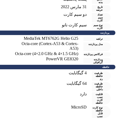
بدنه
31 مارس 2022
تاریخ
عرضه
دو سيم کارت
تعداد
سیم
کارت
سیم کارت نانو
نوع سیم
کارت
پردازنده
MediaTek MT6762G Helio G25
تراشه
Octa-core (Cortex-A53 & Cortex-
مدل پردازنده
A53)
Octa-core (4×2.0 GHz & 4×1.5 GHz)
فرکانس پردازنده
PowerVR GE8320
پردازنده
گرافیکی
حافظه
4 گيگابايت
ظرفیت
حافظه
رم
64 گيگابايت
ظرفیت
حافظه
داخلی
دارد
قابلیت
نصب
کارت
حافظه
MicroSD
نوع کارت
حافظه
قابل
نصب