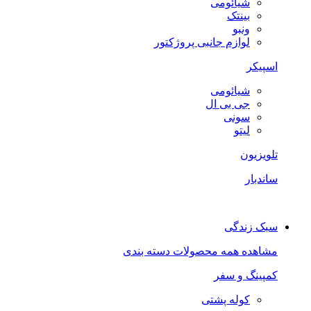
شیائومی
بینتک
ونبو
لوازم جانبی پروژکتور
اسپیکر
شیائومی
جی بی ال
سونی
لیتو
تلویزیون
ساندبار
سبک زندگی
مشاهده همه محصولات دسته بندی
کمپینگ و سفر
کوله پشتی