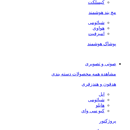
کیسلکت
مچ بند هوشمند
شیائومی
هواوی
امیزفیت
پوشاک هوشمند
صوتی و تصویری
مشاهده همه محصولات دسته بندی
هدفون و هندزفری
اپل
شیائومی
هایلو
کیو سی وای
پروژکتور