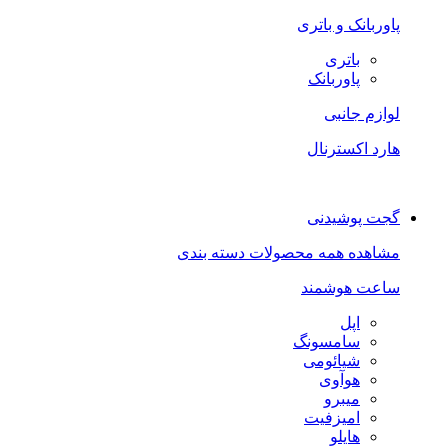
پاوربانک و باتری
باتری
پاوربانک
لوازم جانبی
هارد اکسترنال
گجت پوشیدنی
مشاهده همه محصولات دسته بندی
ساعت هوشمند
اپل
سامسونگ
شیائومی
هوآوی
میبرو
امیزفیت
هایلو