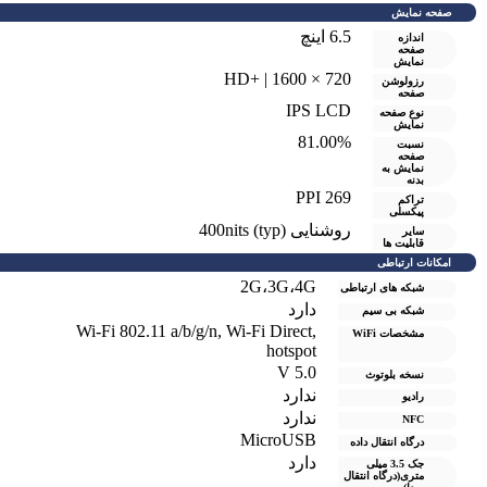
صفحه نمایش
6.5 اینچ
اندازه
صفحه
نمایش
720 × 1600 | +HD
رزولوشن
صفحه
IPS LCD
نوع صفحه
نمایش
81.00%
نسبت
صفحه
نمایش به
بدنه
269 PPI
تراکم
پیکسلی
روشنایی (400nits (typ
سایر
قابلیت ها
امکانات ارتباطی
2G،3G،4G
شبکه های ارتباطی
دارد
شبکه بی سیم
Wi-Fi 802.11 a/b/g/n, Wi-Fi Direct,
مشخصات WiFi
hotspot
V 5.0
نسخه بلوتوث
ندارد
رادیو
ندارد
NFC
MicroUSB
درگاه انتقال داده
دارد
جک 3.5 میلی
متری(درگاه انتقال