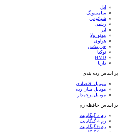
اپل
سامسونگ
شیائومی
ریلمی
آنر
موتورولا
هوآوی
جی پلاس
نوکیا
HMD
داریا
بر اساس رده بندی
موبایل اقتصادی
موبایل میان رده
موبایل پرچمدار
بر اساس حافظه رم
رم 2 گیگابایت
رم 4 گیگابایت
رم 6 گیگابایت