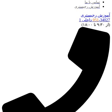
تماس با ما
آموزش رجیستری
موزش رجیستری
34027 داخلی 1
051
ز ۹:۳۰ تا ۱۸:۰۰)