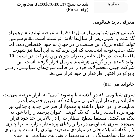
شتاب سنج (accelerometer)
,
مجاورت
حسگر ها
(Proximity)
عرفی برند شیائومی
کمپانی چینی شیائومی از سال 2010 پا به عرصه تولید تلفن همراه
ذاشت و اکنون، پس از سال‌ها تلاش توانسته است مقام سومین
ولید کننده بزرگ این صنعت را در جهان به خود اختصاص دهد، اما
کته جالب توجه اینجاست که این برند که به اپل آسیا نیز شهرت
یافته است، در حال حاضر بعنوان جوان‌ترین شرکت در لسیت 10
ولید کننده برتر گوشی هوشمند موبایل قرار گرفته است. این
رکت چینی محصولات خود را در قالب سری‌های شیائومی، ردمی
 پوکو در اختیار طرفداران خود قرار می‌دهد.
انواده می (mi)
ری شیائومی که در گذشته با پیشوند “می” به بازار عرضه می‌شد،
انواده پرچمدار این کمپانی می‌باشد که بهترین خصوصیات و
ابلیت‌ها را در اختیار داشته و معمولا از طراحی جدید و جذابی نیز
هره برده است. زمانی ‌که یک گوشی عنوان پرچمدار را با خود به
دک می‌کشد، مسلما سطح انتظارات را در بالاترین حد خود قرار
ی‌دهد. سری شیائومی در برابر رقبای پرچمدار بازار، نه تنها چیزی
م نگذاشته بلکه حتی در مواردی وضعیت بهتری را نسبت به رقبای
ود مثل سامسونگ دارد. مزیت‌های فنی بین شیائومی و رقبای