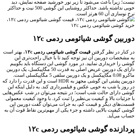
یست؛ زیرا باعث می‌شود تا زیر نور خورشید صفحه نمایش، دید
خوبی نداشته باشد. حداکثر روشنایی این گوشی 500 نیت و حداکثر
رخ نوسازی آن 60 هرتز است.
وربین گوشی شیائومی ردمی ۱۲c
ر کنار در نظر گرفتن
قیمت گوشی شیائومی ردمی ۱۲c
، بهتر است
ه مشخصات دوربین آن نیز توجه کنید تا با خیال راحت‌تری این
وشی را خریداری نمایید. در مورد گوشی این دستگاه باید بگوییم
دارای یک دوربین عریض اصلی به قدرت 50 مگاپیکسل، یک دوربین
ماکرو 0.08 مگاپیکسل و یک دوربین سلفی 5 مگاپیکسلی است.
دوربین پشتی این گوشی مجهز به HDR است و این قدرت را دارد که
ر روز یا شب به خوبی عکس و فیلمبرداری کند. به دلیل اینکه این
وشی دارای حالت شب است؛ در نتیجه می‌توان در شب عکس‌هایی
ا جزئیات بالا و کیفیت بی‌نظیر را ثبت کرد. با وجود کیفیت معمولی
سمت‌های دیگر و قیمت کم، به جرات می‌توان گفت دوربین این
وشی کیفیت بالایی داشته و جزء یکی از مهم‌ترین نقاط قوت آن به
ساب می‌آید.
ردازنده گوشی شیائومی ردمی ۱۲c