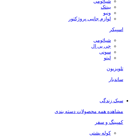
شیائومی
بینتک
ونبو
لوازم جانبی پروژکتور
اسپیکر
شیائومی
جی بی ال
سونی
لیتو
تلویزیون
ساندبار
سبک زندگی
مشاهده همه محصولات دسته بندی
کمپینگ و سفر
کوله پشتی