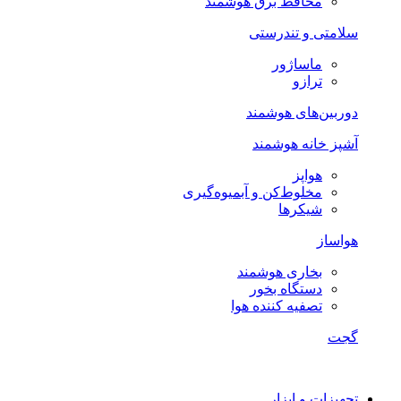
محافظ برق هوشمند
سلامتی و تندرستی
ماساژور
ترازو
دوربین‌های هوشمند
آشپز خانه هوشمند
هواپز
مخلوط‌کن و آبمیوه‌گیری
شیکرها
هواساز
بخاری هوشمند
دستگاه بخور
تصفیه کننده هوا
گجت
تجهیزات و ابزار