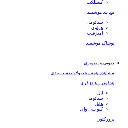
کیسلکت
مچ بند هوشمند
شیائومی
هواوی
امیزفیت
پوشاک هوشمند
صوتی و تصویری
مشاهده همه محصولات دسته بندی
هدفون و هندزفری
اپل
شیائومی
هایلو
کیو سی وای
پروژکتور