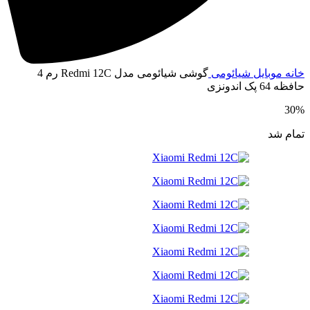
انه
موبایل
شیائومی
گوشی شیائومی مدل Redmi 12C رم 4
افظه 64 پک اندونزی
30
مام شد