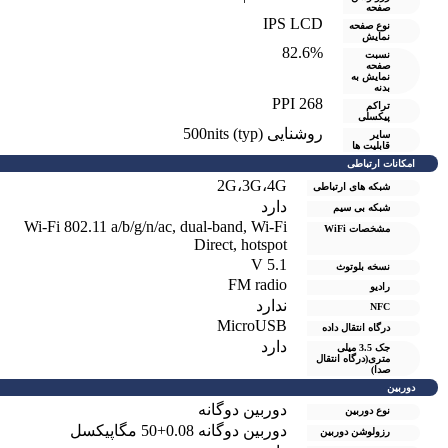
صفحه
IPS LCD
نوع صفحه
نمایش
82.6%
نسبت
صفحه
نمایش به
بدنه
268 PPI
تراکم
پیکسلی
روشنایی 500nits (typ)
سایر
قابلیت ها
امکانات ارتباطی
2G،3G،4G
شبکه های ارتباطی
دارد
شبکه بی سیم
Wi-Fi 802.11 a/b/g/n/ac, dual-band, Wi-Fi
مشخصات WiFi
Direct, hotspot
V 5.1
نسخه بلوتوث
FM radio
رادیو
ندارد
NFC
MicroUSB
درگاه انتقال داده
دارد
جک 3.5 میلی
متری(درگاه انتقال
صدا)
دوربین
دوربین دوگانه
نوع دوربین
دوربین دوگانه 0.08+50 مگاپیکسل
رزولوشن دوربين