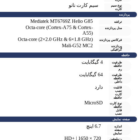
سیم کارت نانو
نوع سیم
کارت
پردازنده
Mediatek MT6769Z Helio G85
تراشه
Octa-core (Cortex-A75 & Cortex-
مدل پردازنده
A55)
Octa-core (2×2.0 GHz & 6×1.8 GHz)
فرکانس پردازنده
Mali-G52 MC2
پردازنده
گرافیکی
حافظه
4 گيگابايت
ظرفیت
حافظه
رم
64 گيگابايت
ظرفیت
حافظه
داخلی
دارد
قابلیت
نصب
کارت
حافظه
MicroSD
نوع کارت
حافظه
قابل
نصب
صفحه نمایش
6.7 اینچ
اندازه
صفحه
نمایش
720 × 1650 | +HD
رزولوشن