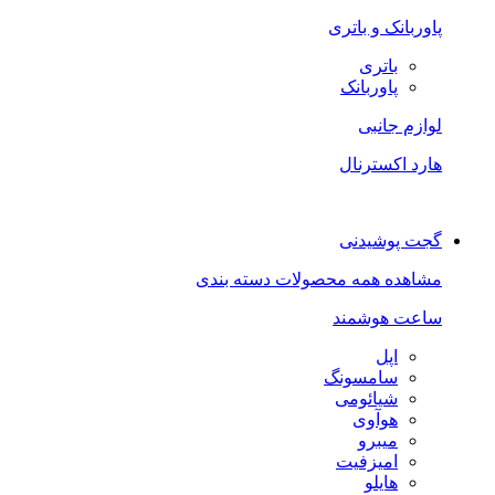
پاوربانک و باتری
باتری
پاوربانک
لوازم جانبی
هارد اکسترنال
گجت پوشیدنی
مشاهده همه محصولات دسته بندی
ساعت هوشمند
اپل
سامسونگ
شیائومی
هوآوی
میبرو
امیزفیت
هایلو