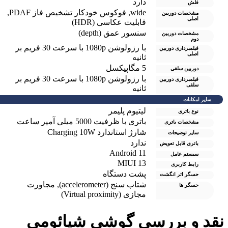
دارد
فلش
wide
,
فوکوس خودکار تشخیص فاز PDAF
,
مشخصات دوربین
اصلی
قابلیت عکاسی (HDR)
سنسور عمق (depth)
مشخصات دوربین
دوم
با رزولوشن 1080p با سرعت 30 فریم بر
فیلمبرداری دوربین
اصلی
ثانیه
5 مگاپیکسل
دوربین سلفی
با رزولوشن 1080p با سرعت 30 فریم بر
فیلمبرداری دوربین
سلفی
ثانیه
سایر امکانات
لیتیوم پلیمر
نوع باتری
باتری با ظرفیت 5000 میلی آمپر ساعت
مشخصات باتری
شارژ استاندارد Charging 10W
سایر توضیحات
ندارد
باتری قابل تعویض
Android 11
سیستم عامل
MIUI 13
رابط کاربری
پشت دستگاه
حسگر اثر انگشت
شتاب سنج (accelerometer)
,
مجاورت
حسگر ها
مجازی (Virtual proximity)
قد و بررسی گوشی شیائومی