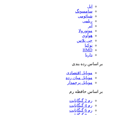
اپل
سامسونگ
شیائومی
ریلمی
آنر
موتورولا
هوآوی
جی پلاس
نوکیا
HMD
داریا
بر اساس رده بندی
موبایل اقتصادی
موبایل میان رده
موبایل پرچمدار
بر اساس حافظه رم
رم 2 گیگابایت
رم 4 گیگابایت
رم 6 گیگابایت