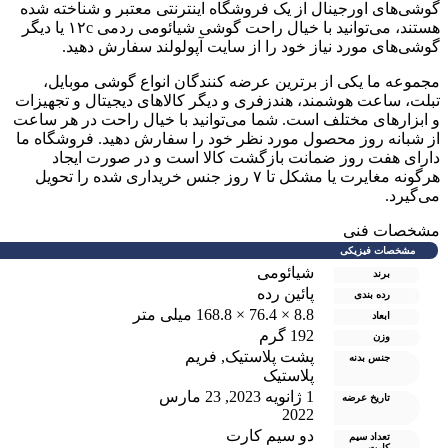
وشی‌های اورجینال از یک فروشگاه اینترنتی معتبر و شناخته شده
هستند، می‌توانید با خیال راحت گوشی شیائومی ردمی ۱۲c یا دیگر
وشی‌های مورد نیاز خود را از سایت آپولولند سفارش دهید.
جموعه ما یکی از برترین عرضه کنندگان انواع گوشی موبایل،
بلت، ساعت هوشمند، هندزفری و دیگر کالاهای دیجیتال و تجهیزات
 ابزارهای مختلف است. شما می‌توانید با خیال راحت در هر ساعت
ز شبانه روز محصول مورد نظر خود را سفارش دهید. فروشگاه ما
ارای هفت روز ضمانت بازگشت کالا است و در صورت ایجاد
هرگونه مغایرت یا مشکل تا ۷ روز جنس خریداری شده را تحویل
ی‌گیرد.
شخصات فنی
مشخصات فیزیکی
شیائومی
برند
پائین رده
رده بندی
8.8 × 76.4 × 168.8 میلی متر
ابعاد
192 گرم
وزن
پشت پلاستیک
,
فریم
جنس بدنه
پلاستیک
1 ژانویه 2023
,
23 مارس
تاریخ عرضه
2022
دو سيم کارت
تعداد سیم
کارت