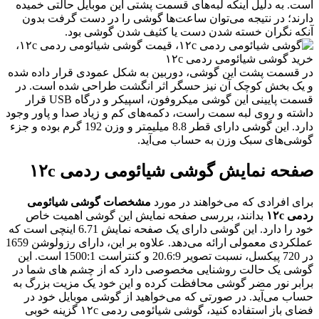
ست. به دلیل اینکه لبه‌های قسمت پشتی این موبایل حالتی خمیده
ارند؛ در نتیجه می‌توان ساعت‌ها گوشی را در دست گرفت بدون
نکه نگران خسته شدن دست یا کثیف شدن گوشی بود.
ر قسمت پشت این گوشی، دوربین به شکل عمودی قرار داده شده‌
 یک بخش کوچک آن نیز حسگر اثر انگشت طراحی شده است. در
قسمت پایینی این گوشی میکروفون، اسپیکر و درگاه USB قرار
اشته و روی لبه سمت راست، دکمه‌های کم و زیاد صدا و پاور وجود
دارد. این گوشی دارای قطر 8.8 میلیمتر و وزن 192 گرم بوده و جزء
وشی‌های سبک وزن به حساب می‌آید.
فحه نمایش گوشی شیائومی ردمی ۱۲c
رای افرادی که می‌خواهند در مورد
مشخصات گوشی شیائومی
دمی ۱۲c
بدانند، بررسی صفحه نمایش این گوشی اهمیت خاص
خود را دارد. این گوشی دارای یک صفحه نمایش 6.71 اینچی است که
عملکردی معمولی ارائه می‌دهد. علاوه بر این، دارای رزولوشن 1659
در 720 پیکسل، نسبت تصویر 20.6:9 و کنتراست 1500:1 است. این
وشی یک حالت روشنایی مخصوصی دارد که از چشم های شما در
رابر نور مضر گوشی محافظت کرده و این خود یک مزیت بزرگ به
ساب می‌آید. در صورتی که می‌خواهید از گوشی موبایل خود در
فضای باز استفاده کنید، گوشی شیائومی ردمی ۱۲c گزینه خوبی