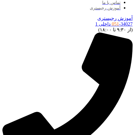
تماس با ما
آموزش رجیستری
موزش رجیستری
34027 داخلی 1
051
ز ۹:۳۰ تا ۱۸:۰۰)