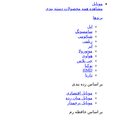
موبایل
مشاهده همه محصولات دسته بندی
برندها
اپل
سامسونگ
شیائومی
ریلمی
آنر
موتورولا
هوآوی
جی پلاس
نوکیا
HMD
داریا
بر اساس رده بندی
موبایل اقتصادی
موبایل میان رده
موبایل پرچمدار
بر اساس حافظه رم