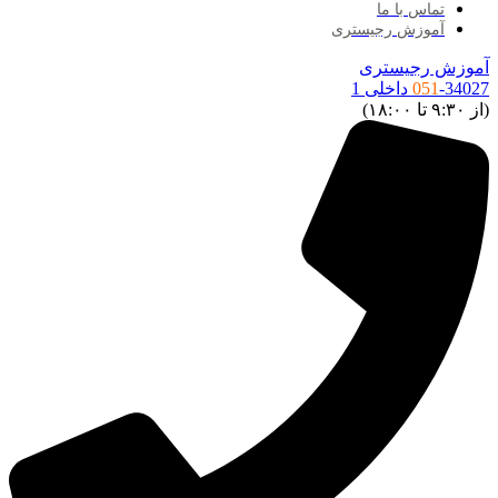
تماس با ما
آموزش رجیستری
موزش رجیستری
34027 داخلی 1
051
ز ۹:۳۰ تا ۱۸:۰۰)