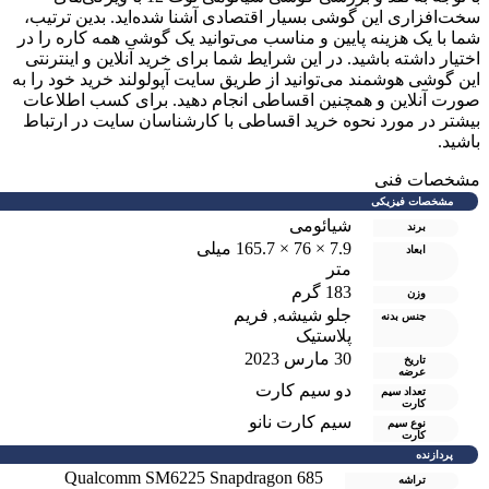
خت‌افزاری این گوشی بسیار اقتصادی آشنا شده‌اید. بدین ترتیب،
ما با یک هزینه پایین و مناسب می‌توانید یک گوشی همه کاره را در
ختیار داشته باشید. در این شرایط شما برای خرید آنلاین و اینترنتی
ین گوشی هوشمند می‌توانید از طریق سایت آپولولند خرید خود را به
ورت آنلاین و همچنین اقساطی انجام دهید. برای کسب اطلاعات
یشتر در مورد نحوه خرید اقساطی با کارشناسان سایت در ارتباط
اشید.
شخصات فنی
مشخصات فیزیکی
شیائومی
برند
7.9 × 76 × 165.7 میلی
ابعاد
متر
183 گرم
وزن
جلو شیشه
,
فریم
جنس بدنه
پلاستیک
30 مارس 2023
تاریخ
عرضه
دو سيم کارت
تعداد سیم
کارت
سیم کارت نانو
نوع سیم
کارت
پردازنده
Qualcomm SM6225 Snapdragon 685
تراشه