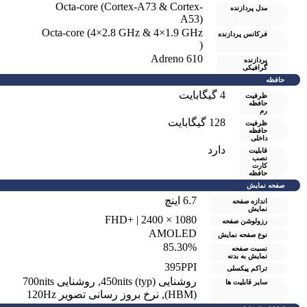
Octa-core (Cortex-A73 & Cortex-
مدل پردازنده
A53)
Octa-core (4×2.8 GHz & 4×1.9 GHz
فرکانس پردازنده
)
Adreno 610
پردازنده
گرافیکی
حافظه
4 گيگابايت
ظرفیت
حافظه
رم
128 گیگابایت
ظرفیت
حافظه
داخلی
دارد
قابلیت
نصب
کارت
حافظه
صفحه نمایش
6.7 اینچ
اندازه صفحه
نمایش
1080 × 2400 | +FHD
رزولوشن صفحه
AMOLED
نوع صفحه نمایش
85.30%
نسبت صفحه
نمایش به بدنه
395PPI
تراکم پیکسلی
روشنایی (450nits (typ
,
روشنایی 700nits
سایر قابلیت ها
(HBM)
,
نرخ بروز رسانی تصویر 120Hz