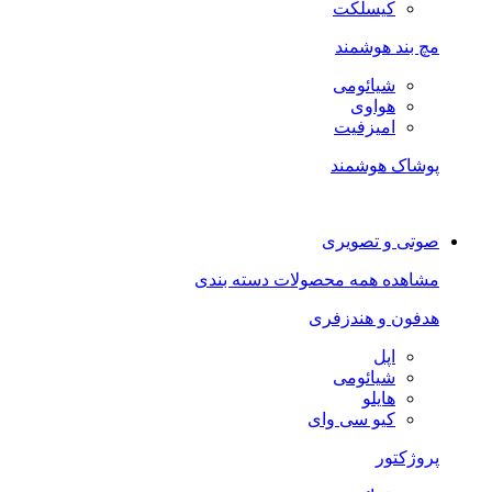
کیسلکت
مچ بند هوشمند
شیائومی
هواوی
امیزفیت
پوشاک هوشمند
صوتی و تصویری
مشاهده همه محصولات دسته بندی
هدفون و هندزفری
اپل
شیائومی
هایلو
کیو سی وای
پروژکتور