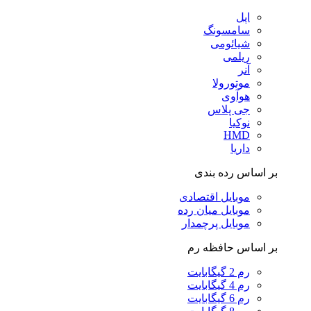
اپل
سامسونگ
شیائومی
ریلمی
آنر
موتورولا
هوآوی
جی پلاس
نوکیا
HMD
داریا
بر اساس رده بندی
موبایل اقتصادی
موبایل میان رده
موبایل پرچمدار
بر اساس حافظه رم
رم 2 گیگابایت
رم 4 گیگابایت
رم 6 گیگابایت