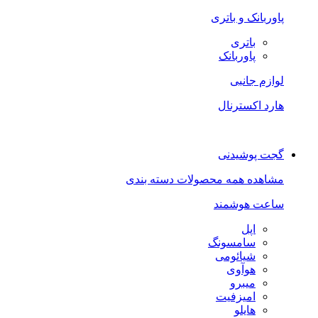
پاوربانک و باتری
باتری
پاوربانک
لوازم جانبی
هارد اکسترنال
گجت پوشیدنی
مشاهده همه محصولات دسته بندی
ساعت هوشمند
اپل
سامسونگ
شیائومی
هوآوی
میبرو
امیزفیت
هایلو