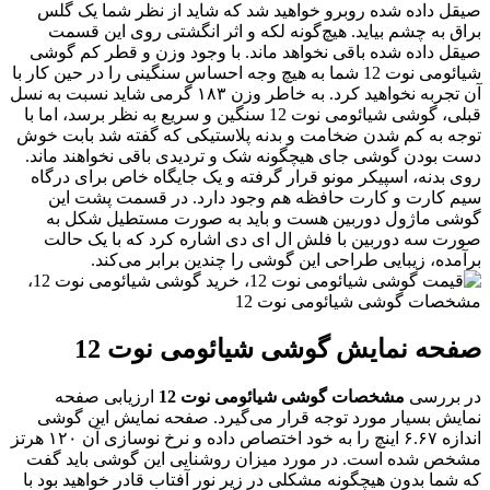
یقل داده شده روبرو خواهید شد که شاید از نظر شما یک گلس
راق به چشم بیاید. هیچ‌گونه لکه و اثر انگشتی روی این قسمت
یقل داده شده باقی نخواهد ماند. با وجود وزن و قطر کم گوشی
شیائومی نوت 12 شما به هیچ وجه احساس سنگینی را در حین کار با
آن تجربه نخواهید کرد. به خاطر وزن ۱۸۳ گرمی شاید نسبت به نسل
قبلی، گوشی شیائومی نوت 12 سنگین و سریع به نظر برسد، اما با
وجه به کم شدن ضخامت و بدنه پلاستیکی که گفته شد بابت خوش
ست بودن گوشی جای هیچگونه شک و تردیدی باقی نخواهند ماند.
وی بدنه، اسپیکر مونو قرار گرفته و یک جایگاه خاص برای درگاه
یم کارت و کارت حافظه هم وجود دارد. در قسمت پشت این
وشی ماژول دوربین هست و باید به صورت مستطیل شکل به
ورت سه دوربین با فلش ال ای دی اشاره کرد که با یک حالت
رآمده، زیبایی طراحی این گوشی را چندین برابر می‌کند.
فحه نمایش گوشی شیائومی نوت 12
ر بررسی
مشخصات گوشی شیائومی نوت 12
ارزیابی صفحه
مایش بسیار مورد توجه قرار می‌گیرد. صفحه نمایش این گوشی
اندازه ۶.۶۷ اینچ را به خود اختصاص داده و نرخ نوسازی آن ۱۲۰ هرتز
شخص شده است. در مورد میزان روشنایی این گوشی باید گفت
ه شما بدون هیچگونه مشکلی در زیر نور آفتاب قادر خواهید بود با