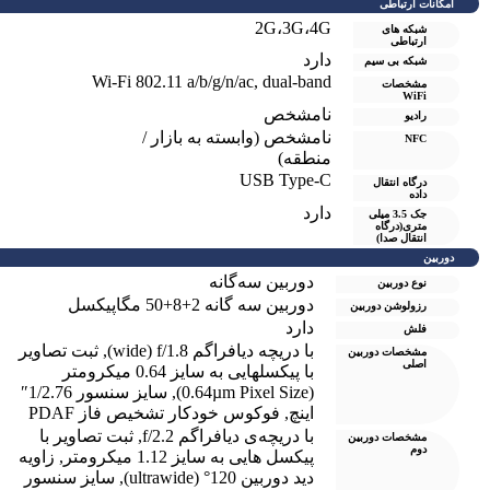
امکانات ارتباطی
2G،3G،4G
شبکه های
ارتباطی
دارد
شبکه بی سیم
Wi-Fi 802.11 a/b/g/n/ac, dual-band
مشخصات
WiFi
نامشخص
رادیو
نامشخص (وابسته به بازار /
NFC
منطقه)
USB Type-C
درگاه انتقال
داده
دارد
جک 3.5 میلی
متری(درگاه
انتقال صدا)
دوربین
دوربین سه‌گانه
نوع دوربین
دوربین سه گانه 2+8+50 مگاپیکسل
رزولوشن دوربين
دارد
فلش
با دریچه دیافراگم wide) f/1.8)
,
ثبت تصاویر
مشخصات دوربین
اصلی
با پیکسل‎هایی به سایز 0.64 میکرومتر
(0.64µm Pixel Size)
,
سایز سنسور 1/2.76″
اینچ
,
فوکوس خودکار تشخیص فاز PDAF
با دریچه‌ی دیافراگم f/2.2
,
ثبت تصاویر با
مشخصات دوربین
دوم
پیکسل هایی به سایز 1.12 میکرومتر
,
زاویه
دید دوربین 120° (ultrawide)
,
سایز سنسور