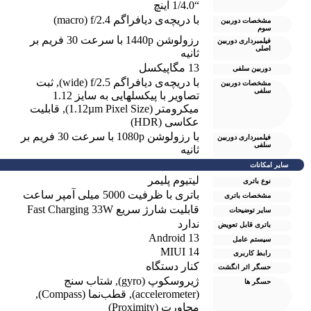
“1/4.0 اینچ
با دریچه‌ی دیافراگم macro) f/2.4)
مشخصات دوربین
سوم
رزولوشن 1440p با سرعت 30 فریم بر
فیلمبرداری دوربین
اصلی
ثانیه
13 مگاپیکسل
دوربین سلفی
با دریچه‌ی دیافراگم wide) f/2.5)
,
ثبت
مشخصات دوربین
سلفی
تصاویر با پیکسل‎هایی به سایز 1.12
میکرومتر (1.12µm Pixel Size)
,
قابلیت
عکاسی (HDR)
با رزولوشن 1080p با سرعت 30 فریم بر
فیلمبرداری دوربین
سلفی
ثانیه
سایر امکانات
لیتیوم پلیمر
نوع باتری
باتری با ظرفیت 5000 میلی آمپر ساعت
مشخصات باتری
قابلیت شارژ سریع Fast Charging 33W
سایر توضیحات
ندارد
باتری قابل تعویض
Android 13
سیستم عامل
MIUI 14
رابط کاربری
کنار دستگاه
حسگر اثر انگشت
ژیروسکوپ (gyro)
,
شتاب سنج
حسگر ها
(accelerometer)
,
قطب‌نما (Compass)
,
مجاورت (Proximity)