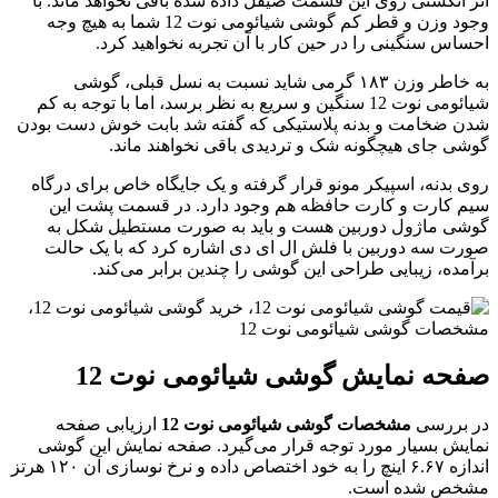
ثر انگشتی روی این قسمت صیقل داده شده باقی نخواهد ماند. با
وجود وزن و قطر کم گوشی شیائومی نوت 12 شما به هیچ وجه
حساس سنگینی را در حین کار با آن تجربه نخواهید کرد.
به خاطر وزن ۱۸۳ گرمی شاید نسبت به نسل قبلی، گوشی
شیائومی نوت 12 سنگین و سریع به نظر برسد، اما با توجه به کم
دن ضخامت و بدنه پلاستیکی که گفته شد بابت خوش دست بودن
وشی جای هیچگونه شک و تردیدی باقی نخواهند ماند.
وی بدنه، اسپیکر مونو قرار گرفته و یک جایگاه خاص برای درگاه
یم کارت و کارت حافظه هم وجود دارد. در قسمت پشت این
وشی ماژول دوربین هست و باید به صورت مستطیل شکل به
ورت سه دوربین با فلش ال ای دی اشاره کرد که با یک حالت
رآمده، زیبایی طراحی این گوشی را چندین برابر می‌کند.
فحه نمایش گوشی شیائومی نوت 12
ر بررسی
مشخصات گوشی شیائومی نوت 12
ارزیابی صفحه
مایش بسیار مورد توجه قرار می‌گیرد. صفحه نمایش این گوشی
اندازه ۶.۶۷ اینچ را به خود اختصاص داده و نرخ نوسازی آن ۱۲۰ هرتز
شخص شده است.