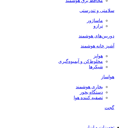
محافظ برق هوشمند
سلامتی و تندرستی
ماساژور
ترازو
دوربین‌های هوشمند
آشپز خانه هوشمند
هواپز
مخلوط‌کن و آبمیوه‌گیری
شیکرها
هواساز
بخاری هوشمند
دستگاه بخور
تصفیه کننده هوا
گجت
تجهیزات و ابزار