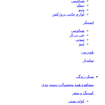
شیائومی
بینتک
ونبو
لوازم جانبی پروژکتور
اسپیکر
شیائومی
جی بی ال
سونی
لیتو
تلویزیون
ساندبار
سبک زندگی
مشاهده همه محصولات دسته بندی
کمپینگ و سفر
کوله پشتی