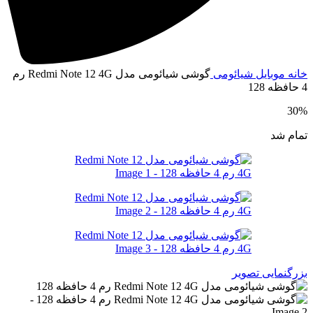
انه
موبایل
شیائومی
گوشی شیائومی مدل Redmi Note 12 4G رم
افظه 128
30
مام شد
زرگنمایی تصویر