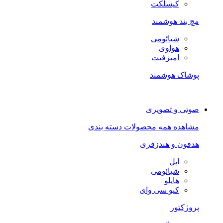
کیسلکت
مچ بند هوشمند
شیائومی
هواوی
امیزفیت
پوشاک هوشمند
صوتی و تصویری
مشاهده همه محصولات دسته بندی
هدفون و هندزفری
اپل
شیائومی
هایلو
کیو سی وای
پروژکتور