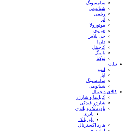
سامسونگ
شیائومی
ریلمی
آنر
موتورولا
هوآوی
جی پلاس
داریا
کاجیتل
ناتینگ
نوکیا
تبلت
لنوو
اپل
سامسونگ
شیائومی
کالای دیجیتال
کابل‌ها و شارژر
شارژر فندکی
پاوربانک و باتری
باتری
پاوربانک
هارد اکسترنال
لوازم جانبی