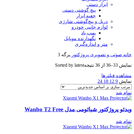
ابزار دستی
پیچ گوشتی دستی
جعبه ابزار
دریل و پیچ‌گوشتی شارژی
لوازم جانبی خودرو
پمپ باد
نگهدارنده موبایل
متر و اندازه‌گیری
خانه
صوتی و تصویری
پروژکتور
برگه 3
نمایش 33–36 از 36 نتیجه
Sorted by latest
مشاهده فیلترها
نمایش
9
12
18
24
تمام شد
ویدئو پروژکتور شیائومی مدل Wanbo T2 Free
تمام شد