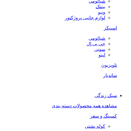
شیائومی
بینتک
ونبو
لوازم جانبی پروژکتور
اسپیکر
شیائومی
جی بی ال
سونی
لیتو
تلویزیون
ساندبار
سبک زندگی
مشاهده همه محصولات دسته بندی
کمپینگ و سفر
کوله پشتی