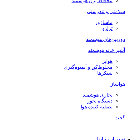
محافظ برق هوشمند
سلامتی و تندرستی
ماساژور
ترازو
دوربین‌های هوشمند
آشپز خانه هوشمند
هواپز
مخلوط‌کن و آبمیوه‌گیری
شیکرها
هواساز
بخاری هوشمند
دستگاه بخور
تصفیه کننده هوا
گجت
تجهیزات و ابزار