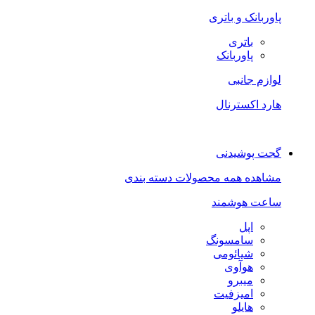
پاوربانک و باتری
باتری
پاوربانک
لوازم جانبی
هارد اکسترنال
گجت پوشیدنی
مشاهده همه محصولات دسته بندی
ساعت هوشمند
اپل
سامسونگ
شیائومی
هوآوی
میبرو
امیزفیت
هایلو