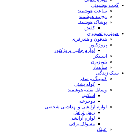
گجت پوشیدنی
ساعت هوشمند
مچ بند هوشمند
پوشاک هوشمند
کفش
صوتی و تصویری
هدفون و هندزفری
پروژکتور
لوازم جانبی پروژکتور
اسپیکر
تلویزیون
ساندبار
سبک زندگی
کمپینگ و سفر
کوله پشتی
وسایل نقلیه هوشمند
اسکوتر
دوچرخه
لوازم آرایشی و بهداشتی شخصی
ریش تراش
لوازم آرایشی
مسواک برقی
عینک