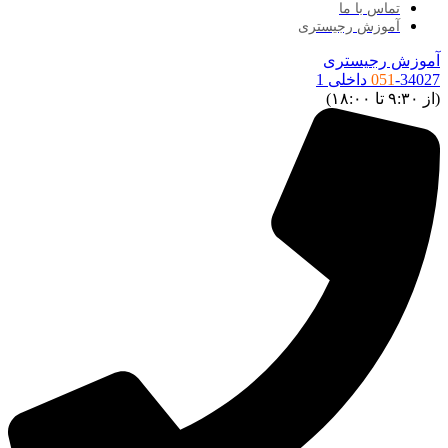
تماس با ما
آموزش رجیستری
آموزش رجیستری
-34027 داخلی 1
051
(از ۹:۳۰ تا ۱۸:۰۰)