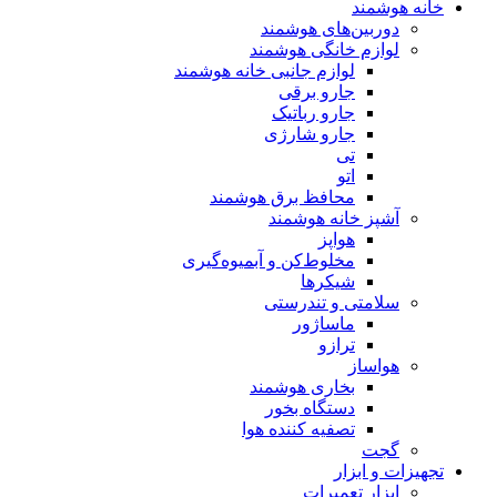
خانه هوشمند
دوربین‌های هوشمند
لوازم خانگی هوشمند
لوازم جانبی خانه هوشمند
جارو برقی
جارو رباتیک
جارو شارژی
تی
اتو
محافظ برق هوشمند
آشپز خانه هوشمند
هواپز
مخلوط‌کن و آبمیوه‌گیری
شیکرها
سلامتی و تندرستی
ماساژور
ترازو
هواساز
بخاری هوشمند
دستگاه بخور
تصفیه کننده هوا
گجت
تجهیزات و ابزار
ابزار تعمیرات