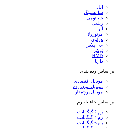
اپل
سامسونگ
شیائومی
ریلمی
آنر
موتورولا
هوآوی
جی پلاس
نوکیا
HMD
داریا
بر اساس رده بندی
موبایل اقتصادی
موبایل میان رده
موبایل پرچمدار
بر اساس حافظه رم
رم 2 گیگابایت
رم 4 گیگابایت
رم 6 گیگابایت