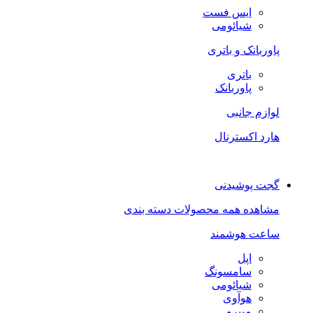
ایس فست
شیائومی
پاوربانک و باتری
باتری
پاوربانک
لوازم جانبی
هارد اکسترنال
گجت پوشیدنی
مشاهده همه محصولات دسته بندی
ساعت هوشمند
اپل
سامسونگ
شیائومی
هوآوی
میبرو