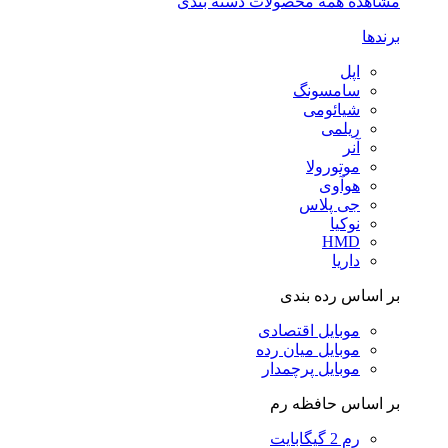
مشاهده همه محصولات دسته بندی
برندها
اپل
سامسونگ
شیائومی
ریلمی
آنر
موتورولا
هوآوی
جی پلاس
نوکیا
HMD
داریا
بر اساس رده بندی
موبایل اقتصادی
موبایل میان رده
موبایل پرچمدار
بر اساس حافظه رم
رم 2 گیگابایت