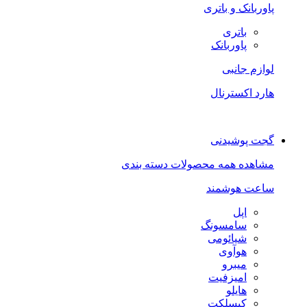
پاوربانک و باتری
باتری
پاوربانک
لوازم جانبی
هارد اکسترنال
گجت پوشیدنی
مشاهده همه محصولات دسته بندی
ساعت هوشمند
اپل
سامسونگ
شیائومی
هوآوی
میبرو
امیزفیت
هایلو
کیسلکت