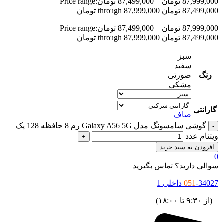
87,999,00
تومان
–
87,499,000
تومان
Price range:
87,499,0 تومان through 87,999,000 تومان
87,999,00
تومان
–
87,499,000
تومان
Price range:
87,499,0 تومان through 87,999,000 تومان
سبز
سفید
رنگ
صورتی
مشکی
گارانتی
صاف
گوشی سامسونگ مدل Galaxy A56 5G رم 8 حافظه 128 پک
یتنام عدد
افزودن به سبد خرید
والی دارید؟ تماس بگیرید
34027 داخلی 1
051
ز ۹:۳۰ تا ۱۸:۰۰)