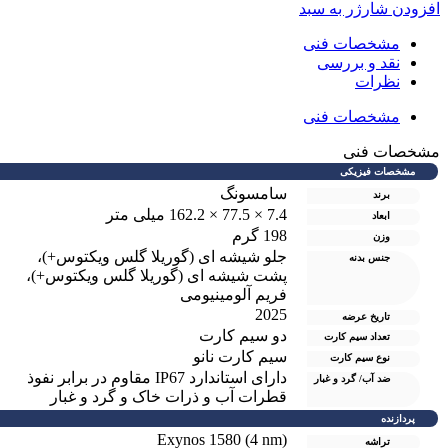
فزودن شارژر به سبد
مشخصات فنی
نقد و بررسی
نظرات
مشخصات فنی
شخصات فنی
مشخصات فیزیکی
سامسونگ
برند
7.4 × 77.5 × 162.2 میلی متر
ابعاد
198 گرم
وزن
جلو شیشه ای (گوریلا گلس ویکتوس+)،
جنس بدنه
پشت شیشه ای (گوریلا گلس ویکتوس+)،
فریم آلومینیومی
2025
تاریخ عرضه
دو سيم کارت
تعداد سیم کارت
سیم کارت نانو
نوع سیم کارت
دارای استاندارد IP67 مقاوم در برابر نفوذ
ضد آب/ گرد و غبار
قطرات آب و ذرات خاک و گرد و غبار
پردازنده
Exynos 1580 (4 nm)
تراشه