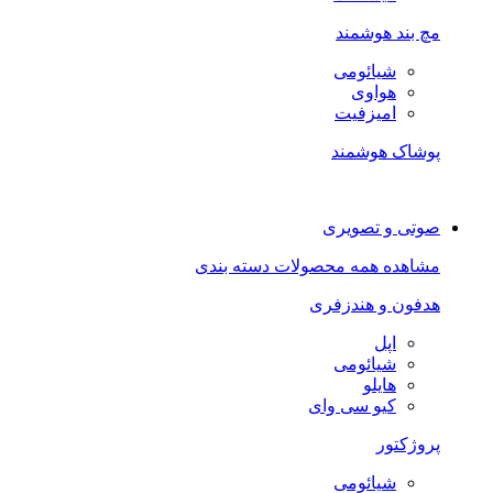
مچ بند هوشمند
شیائومی
هواوی
امیزفیت
پوشاک هوشمند
صوتی و تصویری
مشاهده همه محصولات دسته بندی
هدفون و هندزفری
اپل
شیائومی
هایلو
کیو سی وای
پروژکتور
شیائومی