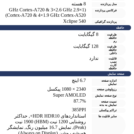
8 هسته
مدل پردازنده
(1×2.9 GHz Cortex-A720 & 3×2.6 GHz
فرکانس پردازنده
Cortex-A720 & 4×1.9 GHz Cortex-A520)
Xclipse 540
پردازنده گرافیکی
حافظه
8 گيگابايت
ظرفیت
حافظه
رم
128 گیگابایت
ظرفیت
حافظه
داخلی
ندارد
قابلیت
نصب
کارت
حافظه
صفحه نمایش
6.7 اینچ
اندازه صفحه
نمایش
2340 × 1080 پیکسل
رزولوشن صفحه
Super AMOLED
نوع صفحه نمایش
87.7%
نسبت صفحه
نمایش به بدنه
385PPI
تراکم پیکسلی
استانداردهای HDR HDR10+
,
حداکثر
سایر قابلیت ها
روشنایی 1200 نیت (HBM) 1900 نیت
(Peak)
,
نمایش 16.7 میلیون رنگ
,
نمایشگر
همیشه روشن (Always on Display)