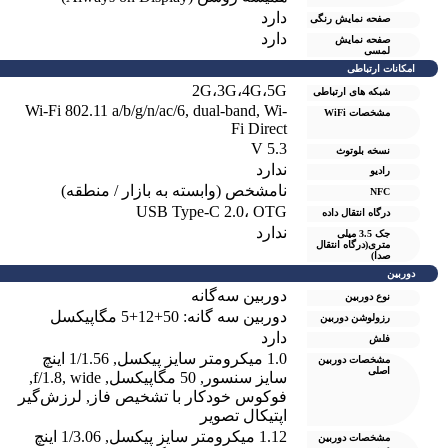
دارد
صفحه نمايش رنگی
دارد
صفحه نمایش
لمسی
امکانات ارتباطی
2G،3G،4G،5G
شبکه های ارتباطی
Wi-Fi 802.11 a/b/g/n/ac/6, dual-band, Wi-
مشخصات WiFi
Fi Direct
5.3 V
نسخه بلوتوث
ندارد
رادیو
نامشخص (وابسته به بازار / منطقه)
NFC
USB Type-C 2.0، OTG
درگاه انتقال داده
ندارد
جک 3.5 میلی
متری(درگاه انتقال
صدا)
دوربین
دوربین سه‌گانه
نوع دوربین
دوربین سه گانه: 50+12+5 مگاپیکسل
رزولوشن دوربين
دارد
فلش
1.0 میکرومتر سایز پیکسل
,
1/1.56 اینچ
مشخصات دوربین
اصلی
سایز سنسور
,
50 مگاپیکسل
,
wide
,
f/1.8
,
فوکوس خودکار با تشخیص فاز
,
لرزش‌گیر
اپتیکال تصویر
1.12 میکرومتر سایز پیکسل
,
1/3.06 اینچ
مشخصات دوربین