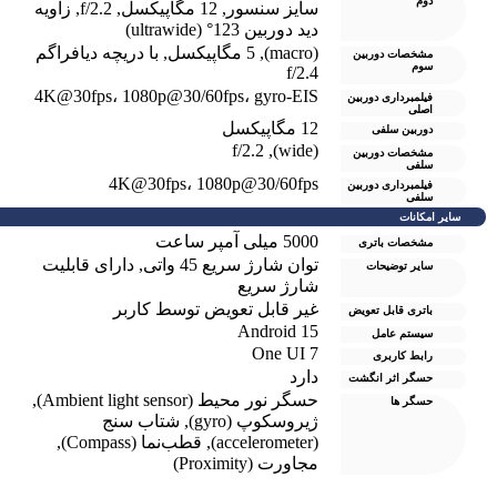
دوم
سایز سنسور
,
12 مگاپیکسل
,
f/2.2
,
زاویه
دید دوربین 123° (ultrawide)
(macro)
,
5 مگاپیکسل
,
با دریچه دیافراگم
مشخصات دوربین
سوم
f/2.4
4K@30fps، 1080p@30/60fps، gyro-EIS
فیلمبرداری دوربین
اصلی
12 مگاپیکسل
دوربین سلفی
f/2.2
,
(wide)
مشخصات دوربین
سلفی
4K@30fps، 1080p@30/60fps
فیلمبرداری دوربین
سلفی
سایر امکانات
5000 میلی آمپر ساعت
مشخصات باتری
توان شارژ سریع 45 واتی
,
دارای قابلیت
سایر توضیحات
شارژ سریع
غیر قابل تعویض توسط کاربر
باتری قابل تعویض
Android 15
سیستم عامل
One UI 7
رابط کاربری
دارد
حسگر اثر انگشت
حسگر نور محیط (Ambient light sensor)
,
حسگر ها
ژیروسکوپ (gyro)
,
شتاب سنج
(accelerometer)
,
قطب‌نما (Compass)
,
مجاورت (Proximity)