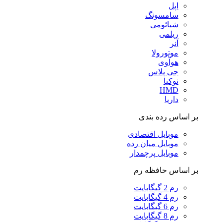
اپل
سامسونگ
شیائومی
ریلمی
آنر
موتورولا
هوآوی
جی پلاس
نوکیا
HMD
داریا
بر اساس رده بندی
موبایل اقتصادی
موبایل میان رده
موبایل پرچمدار
بر اساس حافظه رم
رم 2 گیگابایت
رم 4 گیگابایت
رم 6 گیگابایت
رم 8 گیگابایت