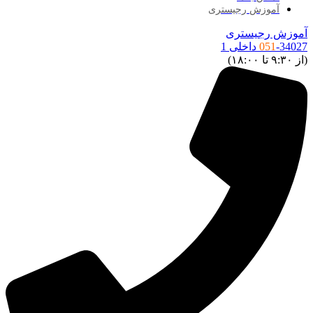
آموزش رجیستری
موزش رجیستری
34027 داخلی 1
051
ز ۹:۳۰ تا ۱۸:۰۰)