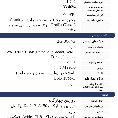
LCD
نوع صفحه نمایش
83.40%
نسبت صفحه
نمایش به بدنه
405PPI
تراکم پیکسلی
مجهز به محافظ صفحه نمایش Corning
سایر قابلیت ها
Gorilla Glass 3
,
نرخ به روزرسانی تصویر
90Hz
امکانات ارتباطی
2G،3G،4G
شبکه های ارتباطی
دارد
شبکه بی سیم
Wi-Fi 802.11 a/b/g/n/ac, dual-band, Wi-Fi
مشخصات WiFi
Direct, hotspot
V 5.1
نسخه بلوتوث
FM radio
رادیو
نامشخص (وابسته به بازار / منطقه)
NFC
USB Type-C
درگاه انتقال داده
دارد
جک 3.5 میلی
متری(درگاه انتقال
صدا)
دوربین
دوربین چهارگانه
نوع دوربین
دوربین چهار‌گانه 50+8+2+2 مگاپیکسل
رزولوشن دوربين
دارد
فلش
با دریچه‌ی دیافراگم wide) f/1.8)
,
فوکوس
مشخصات دوربین