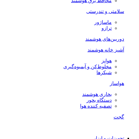
محافظ برق هوشمند
سلامتی و تندرستی
ماساژور
ترازو
دوربین‌های هوشمند
آشپز خانه هوشمند
هواپز
مخلوط‌کن و آبمیوه‌گیری
شیکرها
هواساز
بخاری هوشمند
دستگاه بخور
تصفیه کننده هوا
گجت
تجهیزات و ابزار