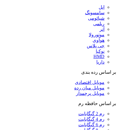
اپل
سامسونگ
شیائومی
ریلمی
آنر
موتورولا
هوآوی
جی پلاس
نوکیا
HMD
داریا
بر اساس رده بندی
موبایل اقتصادی
موبایل میان رده
موبایل پرچمدار
بر اساس حافظه رم
رم 2 گیگابایت
رم 4 گیگابایت
رم 6 گیگابایت