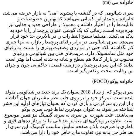
انواده می (mi)
ری شیائومی که در گذشته با پیشوند “می” به بازار عرضه می‌شد،
انواده پرچمدار این کمپانی می‌باشد که بهترین خصوصیات و
ابلیت‌ها را در اختیار داشته و معمولا از طراحی جدید و جذابی نیز
هره برده است. زمانی ‌که یک گوشی عنوان پرچمدار را با خود به
دک می‌کشد، مسلما سطح انتظارات را در بالاترین حد خود قرار
ی‌دهد. سری شیائومی در برابر رقبای پرچمدار بازار، نه تنها چیزی
م نگذاشته بلکه حتی در مواردی وضعیت بهتری را نسبت به رقبای
ود مثل سامسونگ دارد. مزیت‌های فنی بین شیائومی و رقبای
حبوب در بازار کاملا هم سطح و شانه به شانه است اما بهتر است
دانید که این سری پرچمدار در زمینه قیمت، حاکم بی چون و چرای
ین رقابت سخت و نفس‌گیر است.
انواده پوکو (POCO)
سری پوکو که از سال 2018 بعنوان یک برند جدید در شیائومی متولد
ده است، تمرکز خود را بر روی جلب نظر مشتریان جوان گذاشته
 از این رو سرگرمی و بازی کردن که بعنوان نیازهای اولیه این قشر
ناخته می‌شوند به عنوان مهم‌ترین نقاط قوت سری پوکو
ی‌باشند. علت شهرت این سری به سری گیمینگ نیز همین موضوع
ست. علاوه بر ویژگی‌های متمایز بعد فنی مانند پردازنده‌های قوی و
اطری با ظرفیت بالا و صفحه نمایش مناسب گیمینگ، این سری از
عد طراحی بدنه نیز، تفاوت های خاص خود را دارا می‌باشد.