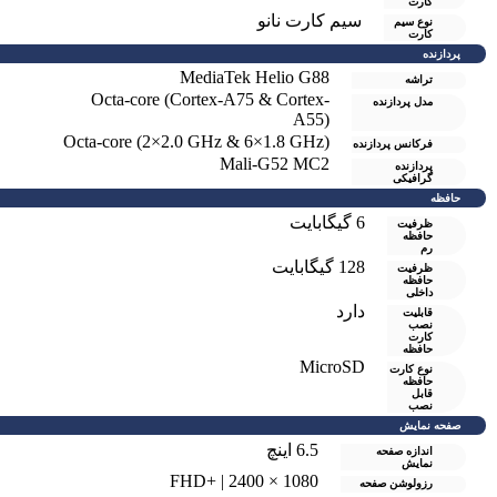
کارت
سیم کارت نانو
نوع سیم
کارت
پردازنده
MediaTek Helio G88
تراشه
Octa-core (Cortex-A75 & Cortex-
مدل پردازنده
A55)
Octa-core (2×2.0 GHz & 6×1.8 GHz)
فرکانس پردازنده
Mali-G52 MC2
پردازنده
گرافیکی
حافظه
6 گيگابايت
ظرفیت
حافظه
رم
128 گیگابایت
ظرفیت
حافظه
داخلی
دارد
قابلیت
نصب
کارت
حافظه
MicroSD
نوع کارت
حافظه
قابل
نصب
صفحه نمایش
6.5 اینچ
اندازه صفحه
نمایش
1080 × 2400 | +FHD
رزولوشن صفحه