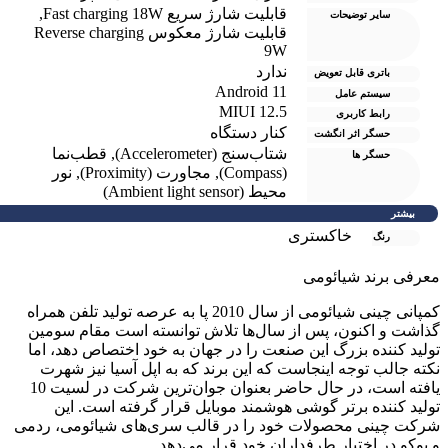
قابلیت شارژ سریع Fast charging 18W
,
سایر توضیحات
قابلیت شارژ معکوس Reverse charging
9W
ندارد
باتری قابل تعویض
Android 11
سیستم عامل
MIUI 12.5
رابط کاربری
کنار دستگاه
حسگر اثر انگشت
شتاب‌سنج (Accelerometer)
,
قطب‌نما
حسگر ها
(Compass)
,
مجاورت (Proximity)
,
نور
محیط (Ambient light sensor)
بیشتر
خاکستری
رنگ
عرفی برند شیائومی
کمپانی چینی شیائومی از سال 2010 پا به عرصه تولید تلفن همراه
ذاشت و اکنون، پس از سال‌ها تلاش توانسته است مقام سومین
ولید کننده بزرگ این صنعت را در جهان به خود اختصاص دهد، اما
کته جالب توجه اینجاست که این برند که به اپل آسیا نیز شهرت
یافته است، در حال حاضر بعنوان جوان‌ترین شرکت در لسیت 10
ولید کننده برتر گوشی هوشمند موبایل قرار گرفته است. این
رکت چینی محصولات خود را در قالب سری‌های شیائومی، ردمی
 پوکو در اختیار طرفداران خود قرار می‌دهد.