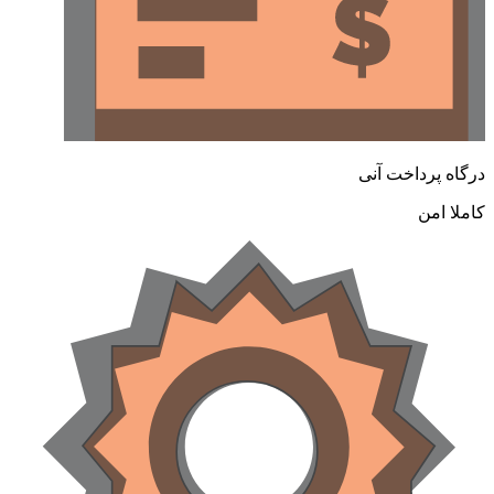
رگاه پرداخت آنی
املا امن