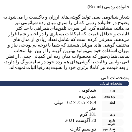
انواده ردمی (Redmi)
عار شیائومی یعنی تولید گوشی‌های ارزان و باکیفیت را می‌شود به
ضوح در خانواده ردمی که آن را سری میان رده شیائومی نیز
ی‌دانند، مشاهده کرد. این سری، تلفن‌های همراهی با حداکثر
ابلیت‌ و حداقل قیمت که امکانات بسیاری را در اختیار شما قرار
ی‌دهند، معرفی کرده است که شامل تعداد زیادی از مدل های
ختلف گوشی های موبایل هستند که شما با توجه به بودجه، نیاز و
یزان استفاده خود می‌توانید بهترین گزینه را از بین آنها انتخاب
مایید. همان‌طور که محصولات میان رده این کمپانی چینی، از نظر
نی توانایی رقابت با گوشی‌های هم رده خود در سامسونگ را دارند،
ز بعد قیمت نیز کاملا برتری خود را نسبت به رقبا اثبات نموده‌اند.
شخصات فنی
مشخصات فیزیکی
شیائومی
برند
میان رده
رده بندی
8.9 × 75.5 × 162 میلی
ابعاد
متر
181 گرم
وزن
20 آگوست 2021
تاریخ
عرضه
دو سيم کارت
تعداد سیم