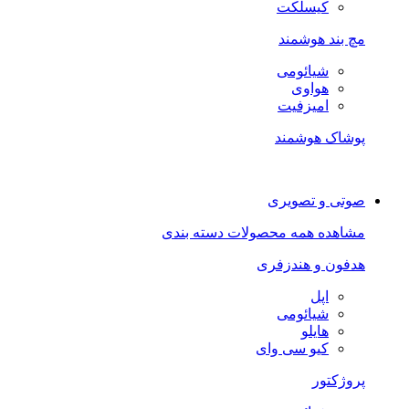
کیسلکت
مچ بند هوشمند
شیائومی
هواوی
امیزفیت
پوشاک هوشمند
صوتی و تصویری
مشاهده همه محصولات دسته بندی
هدفون و هندزفری
اپل
شیائومی
هایلو
کیو سی وای
پروژکتور