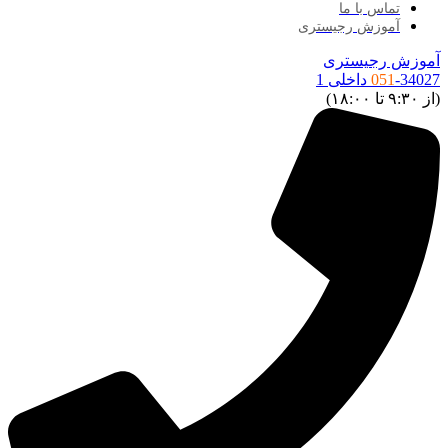
تماس با ما
آموزش رجیستری
موزش رجیستری
34027 داخلی 1
051
ز ۹:۳۰ تا ۱۸:۰۰)