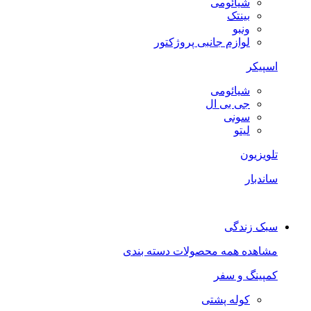
شیائومی
بینتک
ونبو
لوازم جانبی پروژکتور
اسپیکر
شیائومی
جی بی ال
سونی
لیتو
تلویزیون
ساندبار
سبک زندگی
مشاهده همه محصولات دسته بندی
کمپینگ و سفر
کوله پشتی