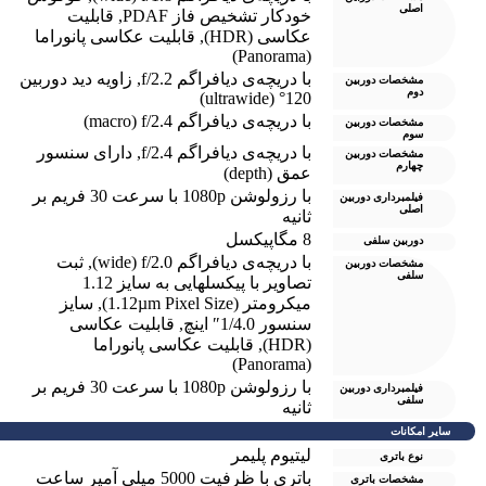
اصلی
خودکار تشخیص فاز PDAF
,
قابلیت
عکاسی (HDR)
,
قابلیت عکاسی پانوراما
(Panorama)
با دریچه‌ی دیافراگم f/2.2
,
زاویه دید دوربین
مشخصات دوربین
دوم
120° (ultrawide)
با دریچه‌ی دیافراگم macro) f/2.4)
مشخصات دوربین
سوم
با دریچه‌ی دیافراگم f/2.4
,
دارای سنسور
مشخصات دوربین
چهارم
عمق (depth)
با رزولوشن 1080p با سرعت 30 فریم بر
فیلمبرداری دوربین
اصلی
ثانیه
8 مگاپیکسل
دوربین سلفی
با دریچه‌ی دیافراگم wide) f/2.0)
,
ثبت
مشخصات دوربین
سلفی
تصاویر با پیکسل‎هایی به سایز 1.12
میکرومتر (1.12µm Pixel Size)
,
سایز
سنسور 1/4.0″ اینچ
,
قابلیت عکاسی
(HDR)
,
قابلیت عکاسی پانوراما
(Panorama)
با رزولوشن 1080p با سرعت 30 فریم بر
فیلمبرداری دوربین
سلفی
ثانیه
سایر امکانات
لیتیوم پلیمر
نوع باتری
باتری با ظرفیت 5000 میلی آمپر ساعت
مشخصات باتری