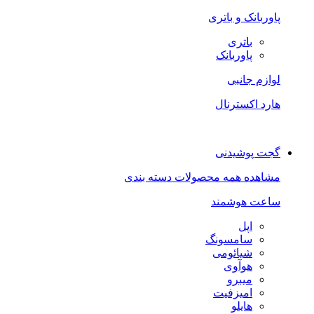
پاوربانک و باتری
باتری
پاوربانک
لوازم جانبی
هارد اکسترنال
گجت پوشیدنی
مشاهده همه محصولات دسته بندی
ساعت هوشمند
اپل
سامسونگ
شیائومی
هوآوی
میبرو
امیزفیت
هایلو