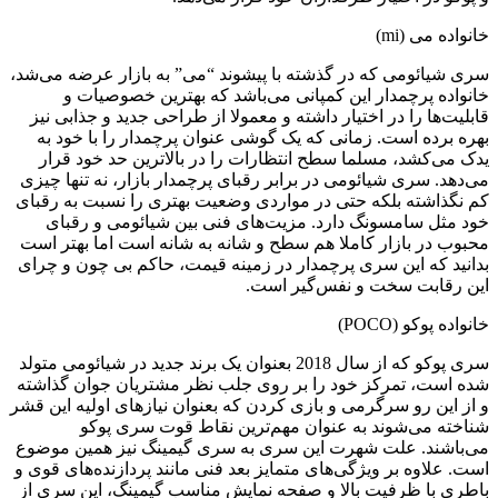
انواده می (mi)
ری شیائومی که در گذشته با پیشوند “می” به بازار عرضه می‌شد،
انواده پرچمدار این کمپانی می‌باشد که بهترین خصوصیات و
ابلیت‌ها را در اختیار داشته و معمولا از طراحی جدید و جذابی نیز
هره برده است. زمانی ‌که یک گوشی عنوان پرچمدار را با خود به
دک می‌کشد، مسلما سطح انتظارات را در بالاترین حد خود قرار
ی‌دهد. سری شیائومی در برابر رقبای پرچمدار بازار، نه تنها چیزی
م نگذاشته بلکه حتی در مواردی وضعیت بهتری را نسبت به رقبای
ود مثل سامسونگ دارد. مزیت‌های فنی بین شیائومی و رقبای
حبوب در بازار کاملا هم سطح و شانه به شانه است اما بهتر است
دانید که این سری پرچمدار در زمینه قیمت، حاکم بی چون و چرای
ین رقابت سخت و نفس‌گیر است.
انواده پوکو (POCO)
سری پوکو که از سال 2018 بعنوان یک برند جدید در شیائومی متولد
ده است، تمرکز خود را بر روی جلب نظر مشتریان جوان گذاشته
 از این رو سرگرمی و بازی کردن که بعنوان نیازهای اولیه این قشر
ناخته می‌شوند به عنوان مهم‌ترین نقاط قوت سری پوکو
ی‌باشند. علت شهرت این سری به سری گیمینگ نیز همین موضوع
ست. علاوه بر ویژگی‌های متمایز بعد فنی مانند پردازنده‌های قوی و
اطری با ظرفیت بالا و صفحه نمایش مناسب گیمینگ، این سری از